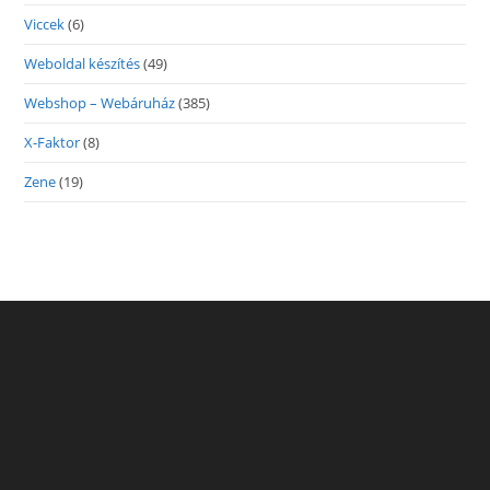
Viccek
(6)
Weboldal készítés
(49)
Webshop – Webáruház
(385)
X-Faktor
(8)
Zene
(19)