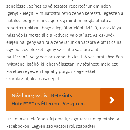
zenéléssel. Színes és változatos repertoárunk minden
igényt kielégít. A mulatóstól retro zenén keresztül egészen a
fiatalos, pörgős mai slágerekig minden megtalálható a
repertoárunkban, hogy a legkülönfélébb ízlésű, korosztályú
násznép is megtalálja a kedvére való stílust. Az esküvők
elején ha igény van rá a zenekarunk a vacsora előtt is csinál
egy bulizós blokkot. Igény szerint a vacsora alatt
háttérzenét vagy vacsora zenét biztosít. A vacsorát követően
nyitótánc listából ki lehet választani nyitótáncot, majd ezt
követően egészen hajnalig pörgős slágerekkel
szórakoztatjuk a násznépet.
Nézd meg ezt is:
Betekints
Hotel**** és Étterem - Veszprém
Hívj minket telefonon, írj emailt, vagy keress meg minket a
Facebookon! Legyen szó vacsoráról, szabadtéri