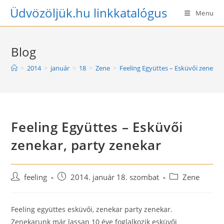
Skip
Üdvözöljük.hu linkkatalógus
Menu
to
content
Blog
>
2014
>
január
>
18
>
Zene
>
Feeling Együttes – Esküvői zenekar
Feeling Együttes – Esküvői
zenekar, party zenekar
Post
Post
Post
feeling
2014. január 18. szombat
Zene
author:
published:
category:
Feeling együttes esküvői, zenekar party zenekar.
Zenekarunk már lassan 10 éve foglalkozik esküvői