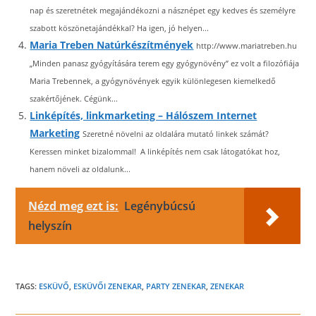
nap és szeretnétek megajándékozni a násznépet egy kedves és személyre
szabott köszönetajándékkal? Ha igen, jó helyen...
Maria Treben Natúrkészítmények
http://www.mariatreben.hu
„Minden panasz gyógyítására terem egy gyógynövény” ez volt a filozófiája
Maria Trebennek, a gyógynövények egyik különlegesen kiemelkedő
szakértőjének. Cégünk...
Linképítés, linkmarketing – Hálószem Internet
Marketing
Szeretné növelni az oldalára mutató linkek számát?
Keressen minket bizalommal! A linképítés nem csak látogatókat hoz,
hanem növeli az oldalunk...
Nézd meg ezt is:
Legénybúcsú
helyszín
TAGS:
ESKÜVŐ
,
ESKÜVŐI ZENEKAR
,
PARTY ZENEKAR
,
ZENEKAR