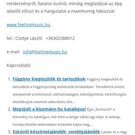
rendezvényről, fiatalos buliról, mindig megtaláljuk az épp
odaillő stílust és a hangulatot a maximumig fokozzuk!
www.feelingmusic.hu
tel.: Csotye László +36302388012
e-mail:
info@feelingmusic.hu
Kapcsolódó:
Függöny kiegészítők és tartozékok
Függöny kiegészítők és
tartozékok a Függönyország webáruház kínálatában. Termékeink között
szerepelnek a különböző, behúzószalagok, kikötőgombok, kikötőhorgok,
kikötőbojtok valamint dekorációs célú...
Megújult a bizomány.hu katalógus!
Éjjel „átöltözött” a
bizomány.hu katalógus, már érett a design váltás egy ideje. A weblap,
honlap készítés weboldalam kinézetét kapta meg,...
Esküvői köszönetajándék, vendégajándék
Lassan itt a nagy