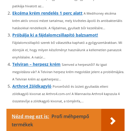
patikája hivatott az...
Ekcéma krém rendelés 1 perc alatt
A Medihoney ekcéma
krém aktív orvosi mézet tartalmaz, mely kivételes ápoló és antibakteriális
hatásokkal rendelkezik. A fájdalmas, gyulladt bőr kezelésére...
Próbálja ki a fájdalomcsillapító balzsamot!
Fájdalomcsillapító szerek bő választéka kapható a gyógyszertárakban. Mi
döntjük el, hogy milyen készítményt használunk a kellemetlen panaszok
enyhítésére. A natúr...
Telviran – herpesz krém
Szenved a herpesztől? Az igazi
megoldásra vár? A Telviran herpesz krém megoldást jelent a problémájára.
A Telviran krém az ajakherpesz...
Arthro4 Zöldkagyló
Porcerősítő és ízületi gyulladás elleni
zöldkagyló kivonat az Arthro4.com-on! A Mannavita Arthro4 kapszula 4
összetevője a zöldkagyló kivonat, a tömjénfa,...
Nézd meg ezt is:
Profi méhpempő
termékek