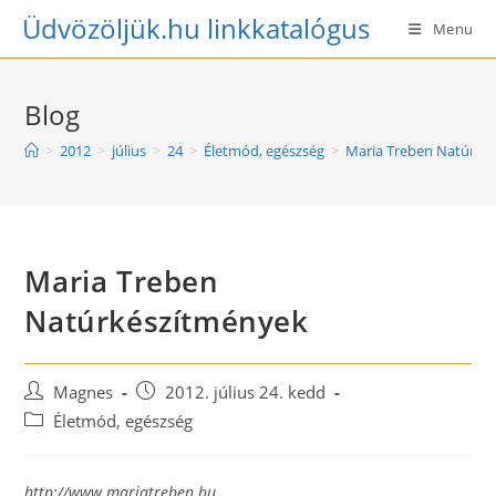
Skip
Üdvözöljük.hu linkkatalógus
Menu
to
content
Blog
>
2012
>
július
>
24
>
Életmód, egészség
>
Maria Treben Natúrké
Maria Treben
Natúrkészítmények
Post
Post
Magnes
2012. július 24. kedd
author:
published:
Post
Életmód, egészség
category:
http://www.mariatreben.hu