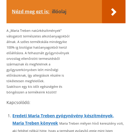
Nézd meg ezt is:
illóolaj
A „Maria Treben natúrkészítmények”
válogatott természetes alkotóanyagokból
állnak. A széles termékskála mindegyike
100%-ig biológiai hatóanyagokból kerül
előállításra. A felhasznált gyógynövények
orvosilag ellenőrzött termesztésből
származnak és megfelelnek a
gyógyszerkönyvben leírt minőségi
előírásoknak, így allergiások részére is
tökéletesen megfelelőek.
Szakítson egy kis időt egészségére és
böngésszen a termékeink között!
Kapcsolódó:
Eredeti Maria Treben gyógynövény készítmények,
Maria Treben könyvek
Maria Treben mélyen hívő keresztény volt,
aki feltétel nélkül hitte, hogy a természet gyógyító ereje mint Isten