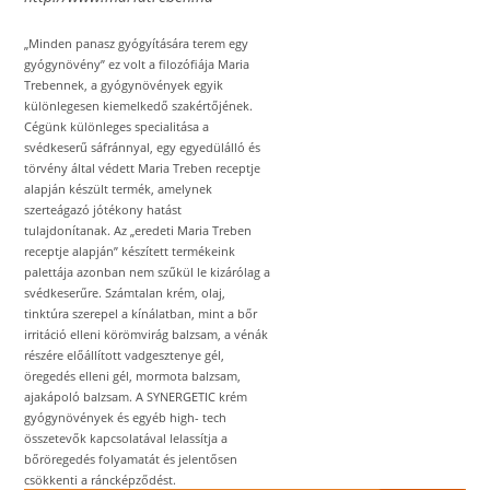
„Minden panasz gyógyítására terem egy
gyógynövény” ez volt a filozófiája Maria
Trebennek, a gyógynövények egyik
különlegesen kiemelkedő szakértőjének.
Cégünk különleges specialitása a
svédkeserű sáfránnyal, egy egyedülálló és
törvény által védett Maria Treben receptje
alapján készült termék, amelynek
szerteágazó jótékony hatást
tulajdonítanak. Az „eredeti Maria Treben
receptje alapján” készített termékeink
palettája azonban nem szűkül le kizárólag a
svédkeserűre. Számtalan krém, olaj,
tinktúra szerepel a kínálatban, mint a bőr
irritáció elleni körömvirág balzsam, a vénák
részére előállított vadgesztenye gél,
öregedés elleni gél, mormota balzsam,
ajakápoló balzsam. A SYNERGETIC krém
gyógynövények és egyéb high- tech
összetevők kapcsolatával lelassítja a
bőröregedés folyamatát és jelentősen
csökkenti a ráncképződést.