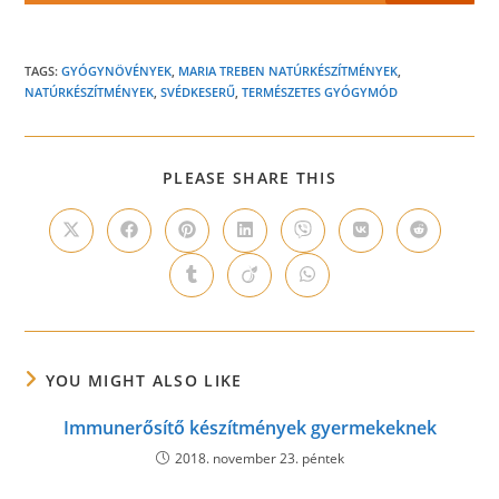
TAGS:
GYÓGYNÖVÉNYEK
,
MARIA TREBEN NATÚRKÉSZÍTMÉNYEK
,
NATÚRKÉSZÍTMÉNYEK
,
SVÉDKESERŰ
,
TERMÉSZETES GYÓGYMÓD
SHARE
PLEASE SHARE THIS
THIS
CONTENT
Opens
Opens
Opens
Opens
Opens
Opens
Opens
in
in
in
in
in
in
in
a
a
a
a
a
a
a
Opens
Opens
Opens
new
new
new
new
new
new
new
in
in
in
window
window
window
window
window
window
window
a
a
a
new
new
new
window
window
window
YOU MIGHT ALSO LIKE
Immunerősítő készítmények gyermekeknek
2018. november 23. péntek