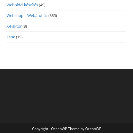
Weboldal készítés
(49)
Webshop – Webáruház
(385)
X-Faktor
(8)
Zene
(19)
Copyright - OceanWP Theme by OceanWP