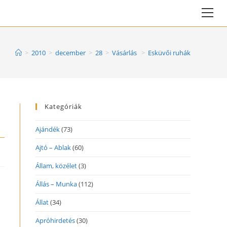
Vie
web
Me
>
2010
>
december
>
28
>
Vásárlás
>
Esküvői ruhák
Kategóriák
Ajándék
(73)
Ajtó – Ablak
(60)
Állam, közélet
(3)
Állás – Munka
(112)
Állat
(34)
Apróhirdetés
(30)