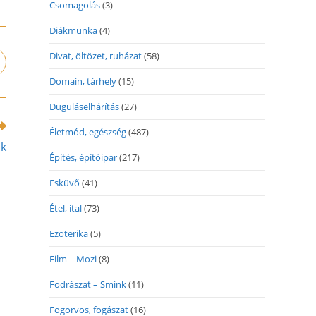
Csomagolás
(3)
Diákmunka
(4)
Divat, öltözet, ruházat
(58)
pens
n
Domain, tárhely
(15)
ew
indow
Duguláselhárítás
(27)
Életmód, egészség
(487)
ák
Építés, építőipar
(217)
Esküvő
(41)
Étel, ital
(73)
Ezoterika
(5)
Film – Mozi
(8)
Fodrászat – Smink
(11)
Fogorvos, fogászat
(16)