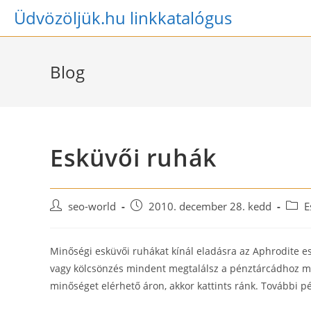
Skip
Üdvözöljük.hu linkkatalógus
to
content
Blog
Esküvői ruhák
Post
Post
Post
seo-world
2010. december 28. kedd
E
author:
published:
categ
Minőségi esküvői ruhákat kínál eladásra az Aphrodite es
vagy kölcsönzés mindent megtalálsz a pénztárcádhoz m
minőséget elérhető áron, akkor kattints ránk. További 