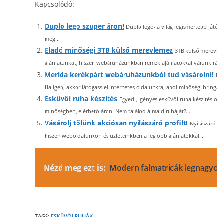
Kapcsolódó:
Duplo lego szuper áron!
Duplo lego- a világ legismertebb ját
meg...
Eladó minőségi 3TB külső merevlemez
3TB külső merevl
ajánlatunkat, hiszen webáruházunkban remek ajánlatokkal várunk rád
Merida kerékpárt webáruházunkból tud vásárolni!
Ha igen, akkor látogass el internetes oldalunkra, ahol minőségi bringá
Esküvői ruha készítés
Egyedi, igényes esküvői ruha készítés 
minőségben, elérhető áron. Nem találod álmaid ruháját?...
Vásárolj tőlünk akciósan nyílászáró profilt!
Nyílászáró
hiszen weboldalunkon és üzleteinkben a legjobb ajánlatokkal...
Nézd meg ezt is:
Modern falmatricák legnagyo
TAGS:
ESKÜVŐI RUHÁK