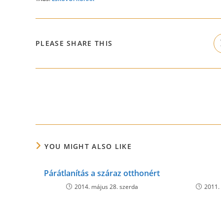
SHARE
PLEASE SHARE THIS
THIS
CONTENT
Read
more
articles
YOU MIGHT ALSO LIKE
Párátlanítás a száraz otthonért
2014. május 28. szerda
2011.