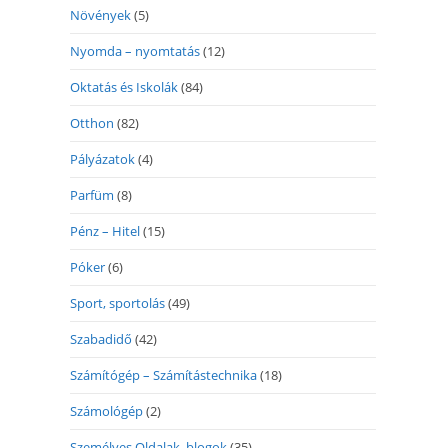
Növények
(5)
Nyomda – nyomtatás
(12)
Oktatás és Iskolák
(84)
Otthon
(82)
Pályázatok
(4)
Parfüm
(8)
Pénz – Hitel
(15)
Póker
(6)
Sport, sportolás
(49)
Szabadidő
(42)
Számítógép – Számítástechnika
(18)
Számológép
(2)
Személyes Oldalak, blogok
(35)