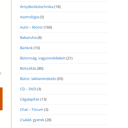
Árnyékolástechnika
(18)
Asztrológia
(5)
Autó – Motor
(160)
d
Babaruha
(8)
Bankok
(10)
Biztonság, vagyonvédelem
(21)
Biztosítás
(80)
,
Bútor, lakberendezés
(65)
CD – DVD
(3)
Cégalapítás
(13)
Chat – Fórum
(3)
Család, gyerek
(28)