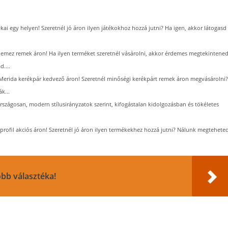
ékai egy helyen! Szeretnél jó áron ilyen játékokhoz hozzá jutni? Ha igen, akkor látogasd
emez remek áron! Ha ilyen terméket szeretnél vásárolni, akkor érdemes megtekintene
....
Merida kerékpár kedvező áron! Szeretnél minőségi kerékpárt remek áron megvásárolni?
k...
országosan, modern stílusirányzatok szerint, kifogástalan kidolgozásban és tökéletes
 profil akciós áron! Szeretnél jó áron ilyen termékekhez hozzá jutni? Nálunk megteheted
bb választéka!