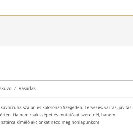
sküvő
/
Vásárlás
ory:
küvöi ruha szalon és kölcsönző Szegeden. Tervezés, varrás, javítás,
érten. Ha nem csak szépet és mutatósat szeretnél, hanem
pénztárca kímélő akciónkat nézd meg honlapunkon!