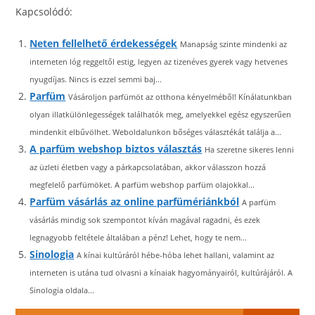
Kapcsolódó:
Neten fellelhető érdekességek
Manapság szinte mindenki az
interneten lóg reggeltől estig, legyen az tizenéves gyerek vagy hetvenes
nyugdíjas. Nincs is ezzel semmi baj...
Parfüm
Vásároljon parfümöt az otthona kényelméből! Kínálatunkban
olyan illatkülönlegességek találhatók meg, amelyekkel egész egyszerűen
mindenkit elbűvölhet. Weboldalunkon bőséges választékát találja a...
A parfüm webshop biztos választás
Ha szeretne sikeres lenni
az üzleti életben vagy a párkapcsolatában, akkor válasszon hozzá
megfelelő parfümöket. A parfüm webshop parfüm olajokkal...
Parfüm vásárlás az online parfümériánkból
A parfüm
vásárlás mindig sok szempontot kíván magával ragadni, és ezek
legnagyobb feltétele általában a pénz! Lehet, hogy te nem...
Sinologia
A kínai kultúráról hébe-hóba lehet hallani, valamint az
interneten is utána tud olvasni a kínaiak hagyományairól, kultúrájáról. A
Sinologia oldala...