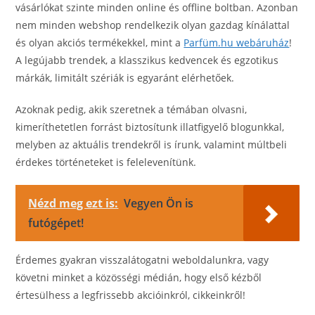
vásárlókat szinte minden online és offline boltban. Azonban
nem minden webshop rendelkezik olyan gazdag kínálattal
és olyan akciós termékekkel, mint a
Parfüm.hu webáruház
!
A legújabb trendek, a klasszikus kedvencek és egzotikus
márkák, limitált szériák is egyaránt elérhetőek.
Azoknak pedig, akik szeretnek a témában olvasni,
kimeríthetetlen forrást biztosítunk illatfigyelő blogunkkal,
melyben az aktuális trendekről is írunk, valamint múltbeli
érdekes történeteket is felelevenítünk.
Nézd meg ezt is:
Vegyen Ön is
futógépet!
Érdemes gyakran visszalátogatni weboldalunkra, vagy
követni minket a közösségi médián, hogy első kézből
értesülhess a legfrissebb akcióinkról, cikkeinkről!