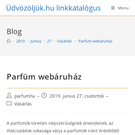
Skip
Üdvözöljük.hu linkkatalógus
Menu
to
content
Blog
>
2019
>
június
>
27
>
Vásárlás
>
Parfüm webáruház
Parfüm webáruház
Post
Post
parfumhu
2019. június 27. csütörtök
author:
published:
Post
Vásárlás
category:
A parfümök töretlen népszerűségnek örvendenek, az
illatcsaládok sokasága várja a parfümök iránt érdeklődő