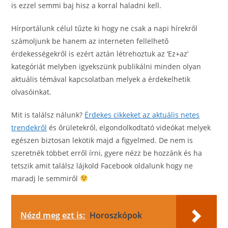
is ezzel semmi baj hisz a korral haladni kell.
Hírportálunk célul tűzte ki hogy ne csak a napi hírekről
számoljunk be hanem az interneten fellelhető
érdekességekről is ezért aztán létrehoztuk az ‘Ez+az’
kategóriát melyben igyekszünk publikálni minden olyan
aktuális témával kapcsolatban melyek a érdekelhetik
olvasóinkat.
Mit is találsz nálunk?
Érdekes cikkeket az aktuális netes
trendekről
és őrületekről, elgondolkodtató videókat melyek
egészen biztosan lekötik majd a figyelmed. De nem is
szeretnék többet erről írni, gyere nézz be hozzánk és ha
tetszik amit találsz lájkold Facebook oldalunk hogy ne
maradj le semmiről
Nézd meg ezt is:
Horoszkópok