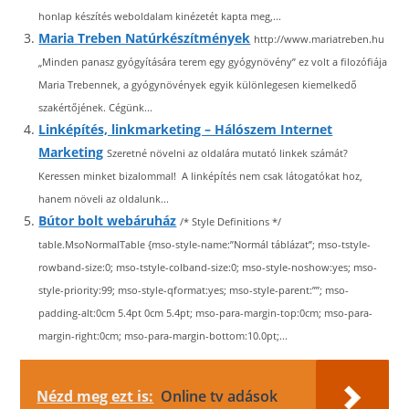
honlap készítés weboldalam kinézetét kapta meg,...
Maria Treben Natúrkészítmények
http://www.mariatreben.hu
„Minden panasz gyógyítására terem egy gyógynövény” ez volt a filozófiája
Maria Trebennek, a gyógynövények egyik különlegesen kiemelkedő
szakértőjének. Cégünk...
Linképítés, linkmarketing – Hálószem Internet
Marketing
Szeretné növelni az oldalára mutató linkek számát?
Keressen minket bizalommal! A linképítés nem csak látogatókat hoz,
hanem növeli az oldalunk...
Bútor bolt webáruház
/* Style Definitions */
table.MsoNormalTable {mso-style-name:”Normál táblázat”; mso-tstyle-
rowband-size:0; mso-tstyle-colband-size:0; mso-style-noshow:yes; mso-
style-priority:99; mso-style-qformat:yes; mso-style-parent:””; mso-
padding-alt:0cm 5.4pt 0cm 5.4pt; mso-para-margin-top:0cm; mso-para-
margin-right:0cm; mso-para-margin-bottom:10.0pt;...
Nézd meg ezt is:
Online tv adások