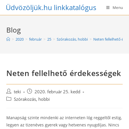
Skip
Üdvözöljük.hu linkkatalógus
Menu
to
content
Blog
>
2020
>
február
>
25
>
Szórakozás, hobbi
>
Neten fellelhető érd
Neten fellelhető érdekességek
Post
Post
teki
2020. február 25. kedd
author:
published:
Post
Szórakozás, hobbi
category:
Manapság szinte mindenki az interneten lóg reggeltől estig,
legyen az tizenéves gyerek vagy hetvenes nyugdíjas. Nincs