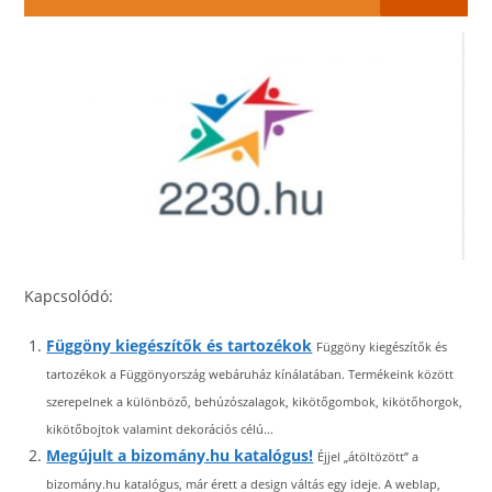
Kapcsolódó:
Függöny kiegészítők és tartozékok
Függöny kiegészítők és
tartozékok a Függönyország webáruház kínálatában. Termékeink között
szerepelnek a különböző, behúzószalagok, kikötőgombok, kikötőhorgok,
kikötőbojtok valamint dekorációs célú...
Megújult a bizomány.hu katalógus!
Éjjel „átöltözött” a
bizomány.hu katalógus, már érett a design váltás egy ideje. A weblap,