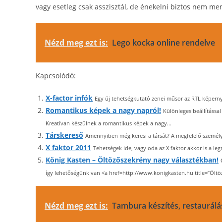
vagy esetleg csak asszisztál, de énekelni biztos nem me
Nézd meg ezt is:
Lego kocka online rendelve
Kapcsolódó:
X-factor infók
Egy új tehetségkutató zenei műsor az RTL képernyőj
Romantikus képek a nagy napról!
Különleges beállítással
Kreatívan készülnek a romantikus képek a nagy...
Társkereső
Amennyiben még keresi a társát? A megfelelő személyt,
X faktor 2011
Tehetségek ide, vagy oda az X faktor akkor is a l
König Kasten – Öltözőszekrény nagy választékban!
így lehetőségünk van <a href=http://www.konigkasten.hu title=”Öltö
Nézd meg ezt is:
Tambura készítés, restaurálá