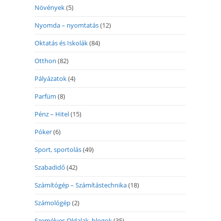
Növények
(5)
Nyomda – nyomtatás
(12)
Oktatás és Iskolák
(84)
Otthon
(82)
Pályázatok
(4)
Parfüm
(8)
Pénz – Hitel
(15)
Póker
(6)
Sport, sportolás
(49)
Szabadidő
(42)
Számítógép – Számítástechnika
(18)
Számológép
(2)
Személyes Oldalak, blogok
(35)