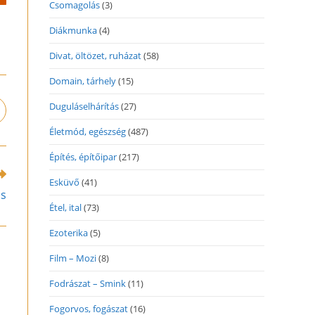
Csomagolás
(3)
Diákmunka
(4)
Divat, öltözet, ruházat
(58)
Domain, tárhely
(15)
Duguláselhárítás
(27)
pens
n
Életmód, egészség
(487)
ew
indow
Építés, építőipar
(217)
Esküvő
(41)
ás
Étel, ital
(73)
Ezoterika
(5)
Film – Mozi
(8)
Fodrászat – Smink
(11)
Fogorvos, fogászat
(16)