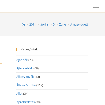
Vie
web
Me
>
2011
>
április
>
5
>
Zene
>
A nagy duett
Kategóriák
Ajándék
(73)
Ajtó – Ablak
(60)
Állam, közélet
(3)
Állás – Munka
(112)
Állat
(34)
Apróhirdetés
(30)