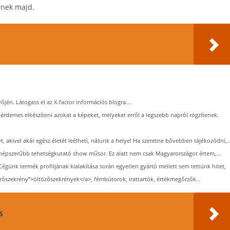
rnek majd.
én. Látogass el az X-factor információs blogra....
 érdemes elkészíteni azokat a képeket, melyeket erről a legszebb napról rögzítenek.
 akivel akár egész életét leélheti, nálunk a helye! Ha szeretne bővebben tájékozódni,..
egnépszerűbb tehetségkutató show műsor. Ez alatt nem csak Magyarországot értem,...
Cégünk termék profiljának kialakítása során egyetlen gyártó mellett sem tettünk hitet,
zőszekrény”>öltözőszekrények</a>, fémbútorok, irattartók, értékmegőrzők...
s