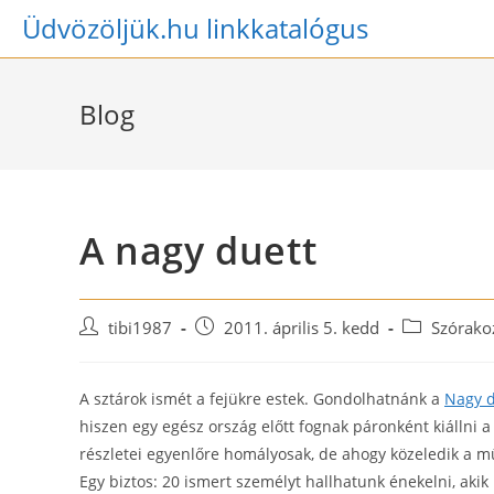
Skip
Üdvözöljük.hu linkkatalógus
to
content
Blog
A nagy duett
Post
Post
Post
tibi1987
2011. április 5. kedd
Szórako
author:
published:
category:
A sztárok ismét a fejükre estek. Gondolhatnánk a
Nagy d
hiszen egy egész ország előtt fognak páronként kiállni 
részletei egyenlőre homályosak, de ahogy közeledik a m
Egy biztos: 20 ismert személyt hallhatunk énekelni, akik