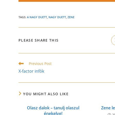
TAGS:
A NAGY DUETT
,
NAGY DUETT
,
ZENE
SHARE
PLEASE SHARE THIS
THIS
CONTENT
Read
Previous Post
more
X-factor infók
articles
YOU MIGHT ALSO LIKE
Olasz dalok – tanulj olaszul
Zene l
énekelve!
2