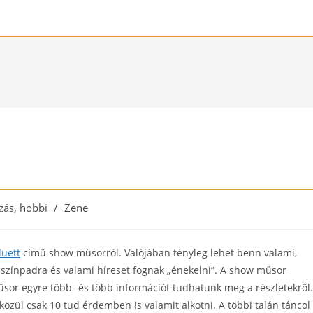
zás, hobbi
/
Zene
uett
című show műsorról. Valójában tényleg lehet benn valami,
a színpadra és valami híreset fognak „énekelni”. A show műsor
űsor egyre több- és több információt tudhatunk meg a részletekről.
 közül csak 10 tud érdemben is valamit alkotni. A többi talán táncol