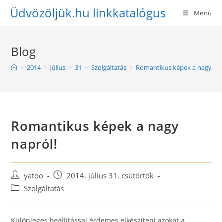
Skip
Üdvözöljük.hu linkkatalógus
Menu
to
content
Blog
>
2014
>
július
>
31
>
Szolgáltatás
>
Romantikus képek a nagy nap
Romantikus képek a nagy
napról!
Post
Post
yatoo
2014. július 31. csütörtök
author:
published:
Post
Szolgáltatás
category:
Különleges beállítással érdemes elkészíteni azokat a