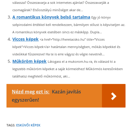
válassza? Összezavarja a sok internetes ajánlat? Összezavarják a
csomagárak? Elsőosztályú minőséget akar de...
A romantikus könyvek belső tartalma
Egy jó könyv
szépirodalmi értékkel kell rendelkezzen, bármilyen stílust is képviseljen az.
A romantikus könyvek esetében sincs ez másképp. Dupla...
Vicces képek
<a href=”http://heretacsko.hu” title=”Vicces
képek”>Vicces képek</a> határtalan mennyiségben, mókás képekkel és
videókkal fűszerezve! Ha te is erre vágysz és végre nevetnél...
Műköröm képek
Látogass el a mukorom.hu-ra, és válaszd ki a
legszebb műköröm képeket a saját körmeidhez! Műkörmös keresőnkben
találhatsz megfelelő műkörmöst, aki...
Nézd meg ezt is:
Kazán javítás
egyszerűen!
TAGS:
ESKÜVŐI KÉPEK