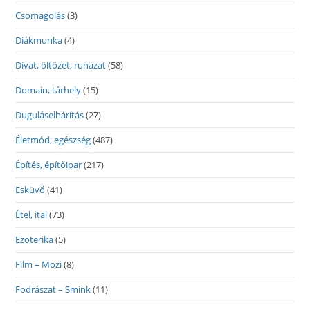
Csomagolás
(3)
Diákmunka
(4)
Divat, öltözet, ruházat
(58)
Domain, tárhely
(15)
Duguláselhárítás
(27)
Életmód, egészség
(487)
Építés, építőipar
(217)
Esküvő
(41)
Étel, ital
(73)
Ezoterika
(5)
Film – Mozi
(8)
Fodrászat – Smink
(11)