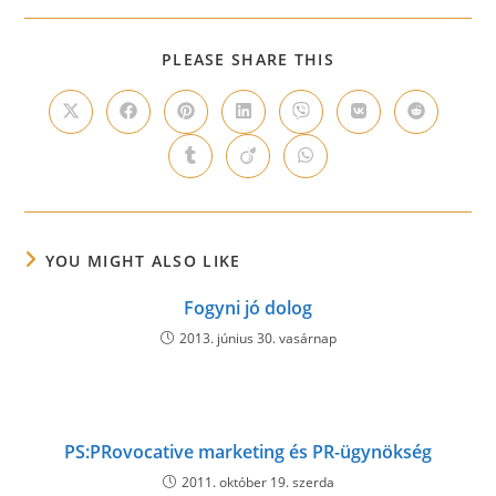
SHARE
PLEASE SHARE THIS
THIS
CONTENT
Opens
Opens
Opens
Opens
Opens
Opens
Opens
in
in
in
in
in
in
in
a
a
a
a
a
a
a
Opens
Opens
Opens
new
new
new
new
new
new
new
in
in
in
window
window
window
window
window
window
window
a
a
a
new
new
new
window
window
window
YOU MIGHT ALSO LIKE
Fogyni jó dolog
2013. június 30. vasárnap
PS:PRovocative marketing és PR-ügynökség
2011. október 19. szerda