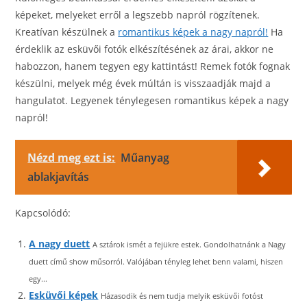
képeket, melyeket erről a legszebb napról rögzítenek.
Kreatívan készülnek a
romantikus képek a nagy napról!
Ha
érdeklik az esküvői fotók elkészítésének az árai, akkor ne
habozzon, hanem tegyen egy kattintást! Remek fotók fognak
készülni, melyek még évek múltán is visszaadják majd a
hangulatot. Legyenek ténylegesen romantikus képek a nagy
napról!
Nézd meg ezt is:
Műanyag
ablakjavítás
Kapcsolódó:
A nagy duett
A sztárok ismét a fejükre estek. Gondolhatnánk a Nagy
duett című show műsorról. Valójában tényleg lehet benn valami, hiszen
egy...
Esküvői képek
Házasodik és nem tudja melyik esküvői fotóst