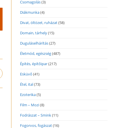
Csomagolás
(3)
Diákmunka
(4)
Divat, öltözet, ruházat
(58)
Domain, tárhely
(15)
Duguláselhárítás
(27)
Életmód, egészség
(487)
Építés, építőipar
(217)
Esküvő
(41)
pens
n
Étel, ital
(73)
ew
indow
Ezoterika
(5)
Film – Mozi
(8)
Fodrászat – Smink
(11)
Fogorvos, fogászat
(16)