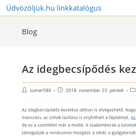
Skip
Üdvözöljük.hu linkkatalógus
to
content
Blog
Az idegbecsípődés kez
Post
Post
Po
sumer586
2018. november 23. péntek
author:
published:
ca
Az idegbecsípődés kezelése otthon is elvégezhető. Nagyo
masszázs, az izmok lazítása is enyhítheti a fájdalmat.
Az
de ez a szemlélet már a múlté. A szakemberek a tünete
támogatják a rendszeres mozgást, a sétát, a gyógytornát