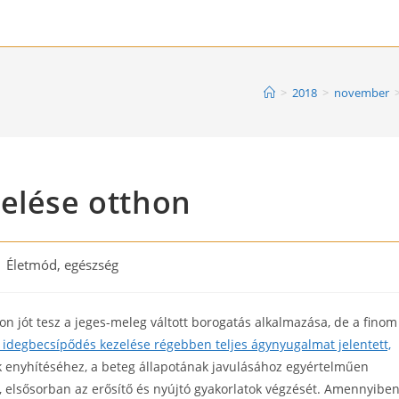
>
2018
>
november
elése otthon
st
Életmód, egészség
tegory:
n jót tesz a jeges-meleg váltott borogatás alkalmazása, de a finom
 idegbecsípődés kezelése régebben teljes ágynyugalmat jelentett,
k enyhítéséhez, a beteg állapotának javulásához egyértelműen
, elsősorban az erősítő és nyújtó gyakorlatok végzését. Amennyibe