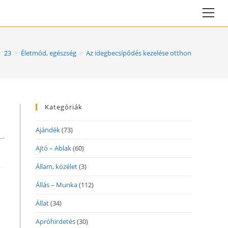
Vie
web
Me
>
23
>
Életmód, egészség
>
Az idegbecsípődés kezelése otthon
Kategóriák
Ajándék
(73)
Ajtó – Ablak
(60)
Állam, közélet
(3)
Állás – Munka
(112)
Állat
(34)
Apróhirdetés
(30)
n