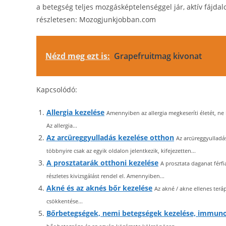
a betegség teljes mozgásképtelenséggel jár, aktív fájda
részletesen: Mozogjunkjobban.com
Nézd meg ezt is:
Grapefruitmag kivonat
Kapcsolódó:
Allergia kezelése
Amennyiben az allergia megkeseríti életét, ne
Az allergia...
Az arcüreggyulladás kezelése otthon
Az arcüreggyulladás
többnyire csak az egyik oldalon jelentkezik, kifejezetten...
A prosztatarák otthoni kezelése
A prosztata daganat férfi
részletes kivizsgálást rendel el. Amennyiben...
Akné és az aknés bőr kezelése
Az akné / akne ellenes teráp
csökkentése...
Bőrbetegségek, nemi betegségek kezelése, immuno