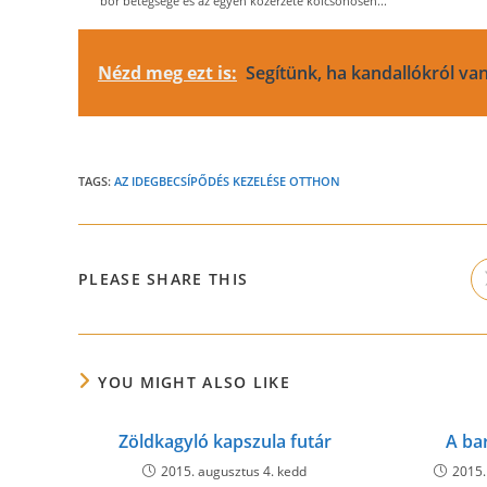
bőr betegsége és az egyén közérzete kölcsönösen...
Nézd meg ezt is:
Segítünk, ha kandallókról va
TAGS:
AZ IDEGBECSÍPŐDÉS KEZELÉSE OTTHON
SHARE
PLEASE SHARE THIS
THIS
CONTENT
YOU MIGHT ALSO LIKE
Zöldkagyló kapszula futár
A ba
2015. augusztus 4. kedd
2015.