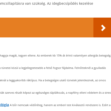
lomcsillapításra van szükség. Az idegbecsípődés kezelése
 hagyja magát, tegyen ellene. Az emberek kb 15%-át érinti valamilyen allergiás betegség
 tünetei közül a legjellegzetesebb a felső fogsor fájdalma. Felnőtteknél a gyulladás
aknál a leggyakoribb ráktípus. Ha a betegségre utaló tünetek jelentkeznek, az orvos
iák szerves részét képezi az egészséges táplálkozás, a napfény elleni védelem és a stres
lógia
A bőr nemcsak védőréteg, hanem az emberi test kiválasztó rendszere is. Ezért a