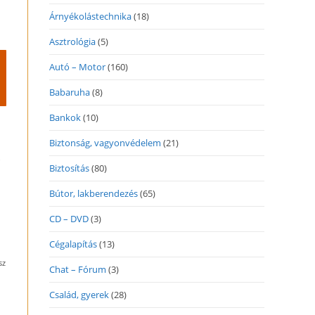
Árnyékolástechnika
(18)
Asztrológia
(5)
Autó – Motor
(160)
Babaruha
(8)
Bankok
(10)
Biztonság, vagyonvédelem
(21)
.
Biztosítás
(80)
Bútor, lakberendezés
(65)
CD – DVD
(3)
Cégalapítás
(13)
sz
Chat – Fórum
(3)
Család, gyerek
(28)