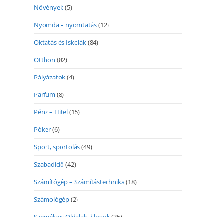
Növények
(5)
Nyomda – nyomtatás
(12)
Oktatás és Iskolák
(84)
Otthon
(82)
Pályázatok
(4)
Parfüm
(8)
Pénz – Hitel
(15)
Póker
(6)
Sport, sportolás
(49)
Szabadidő
(42)
Számítógép – Számítástechnika
(18)
Számológép
(2)
Személyes Oldalak, blogok
(35)