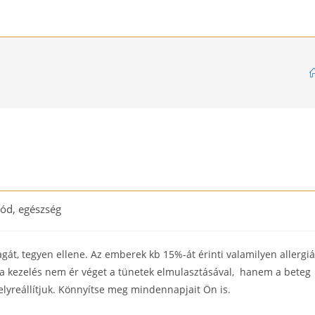
ód, egészség
gát, tegyen ellene. Az emberek kb 15%-át érinti valamilyen allergi
 a kezelés nem ér véget a tünetek elmulasztásával, hanem a beteg
helyreállítjuk. Könnyítse meg mindennapjait Ön is.