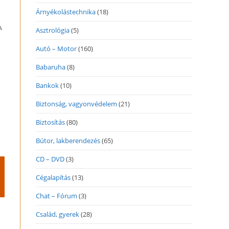
Árnyékolástechnika
(18)
A
Asztrológia
(5)
Autó – Motor
(160)
Babaruha
(8)
Bankok
(10)
Biztonság, vagyonvédelem
(21)
Biztosítás
(80)
Bútor, lakberendezés
(65)
CD – DVD
(3)
Cégalapítás
(13)
Chat – Fórum
(3)
Család, gyerek
(28)