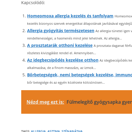
Kapcsolódó:
Homeomoxa allergia kezelés és tanfolyam
Homeomoxa:
kezelés bizonyos szervek energetikai állapotának javításával egyidejűl
Allergia gyógyítás természetesen
Az allergia tünetei igen
rendellenességei, a hasmenés mind jelei lehetnek. Az allergia...
A prosztatarák otthoni kezelése
A prosztata daganat férfi
részletes kivizsgálást rendel el. Amennyiben...
Az idegbecsípődés kezelése otthon
Az idegbecsípődés kez
alkalmazása, de a finom masszázs, az izmok...
Bőrbetegségek, nemi betegségek kezelése, immuno
bőr betegsége és az egyén közérzete kölcsönösen...
Nézd meg ezt is:
Fülmelegítő gyógysapka gye
TAGS:
ALLERGIA
,
ASZTMA
,
SZÉNANÁTHA