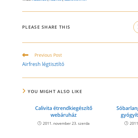
SHARE
PLEASE SHARE THIS
THIS
CONTENT
Read
Previous Post
more
Airfresh légtisztító
articles
YOU MIGHT ALSO LIKE
Calivita étrendkiegészítő
Sóbarlang
webáruház
gyógyí
2011. november 23. szerda
2011