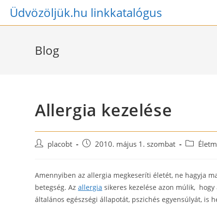
Skip
Üdvözöljük.hu linkkatalógus
to
content
Blog
Allergia kezelése
Post
Post
Post
placobt
2010. május 1. szombat
Életm
author:
published:
category:
Amennyiben az allergia megkeseríti életét, ne hagyja ma
betegség. Az
allergia
sikeres kezelése azon múlik, hogy
általános egészségi állapotát, pszichés egyensúlyát, is 