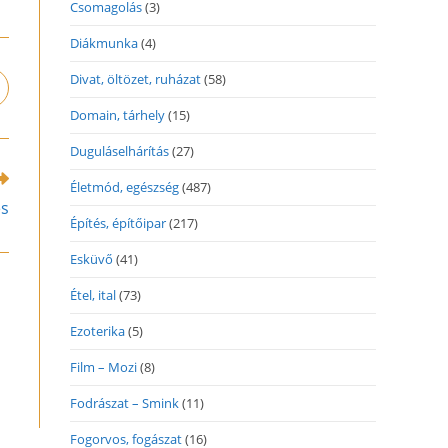
Csomagolás
(3)
Diákmunka
(4)
Divat, öltözet, ruházat
(58)
pens
n
Domain, tárhely
(15)
ew
indow
Duguláselhárítás
(27)
Életmód, egészség
(487)
és
Építés, építőipar
(217)
Esküvő
(41)
Étel, ital
(73)
Ezoterika
(5)
Film – Mozi
(8)
Fodrászat – Smink
(11)
Fogorvos, fogászat
(16)