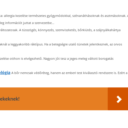
 allergia kezelése természetes gyógymódokkal, szénanáthásoknak és asztmásoknak. 
eg információt juttat a szervezetbe...
 változatosak. A tüsszögés, könnyezés, szemviszketés, bőrkiütés, a szájnyálkahártya
aknál a leggyakoribb ráktípus. Ha a betegségre utaló tünetek jelentkeznek, az orvos
elése otthon is elvégezhető. Nagyon jót tesz a jeges-meleg váltott borogatás
lógia
A bőr nemcsak védőréteg, hanem az emberi test kiválasztó rendszere is. Ezért a
rekeknek!