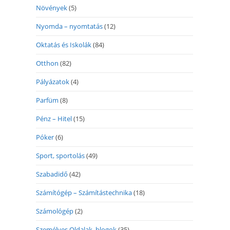
Növények
(5)
Nyomda – nyomtatás
(12)
Oktatás és Iskolák
(84)
Otthon
(82)
Pályázatok
(4)
Parfüm
(8)
Pénz – Hitel
(15)
Póker
(6)
Sport, sportolás
(49)
Szabadidő
(42)
Számítógép – Számítástechnika
(18)
Számológép
(2)
Személyes Oldalak, blogok
(35)