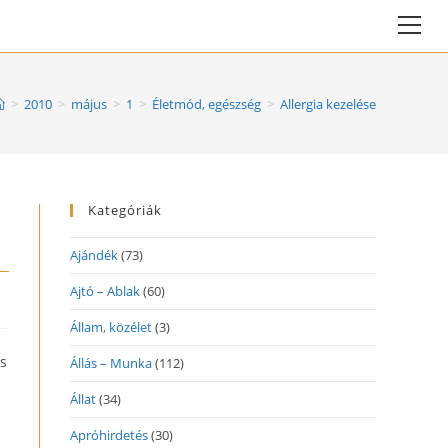
Vie
web
Me
>
2010
>
május
>
1
>
Életmód, egészség
>
Allergia kezelése
Kategóriák
Ajándék
(73)
Ajtó – Ablak
(60)
Állam, közélet
(3)
ás
Állás – Munka
(112)
Állat
(34)
Apróhirdetés
(30)