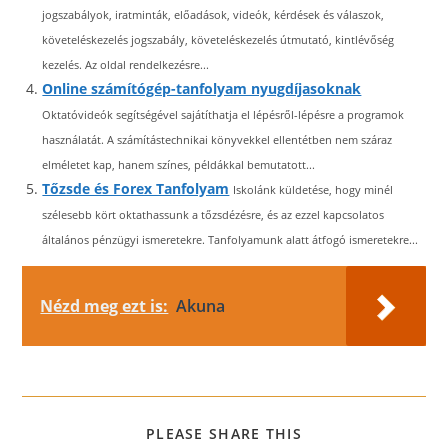
jogszabályok, iratminták, előadások, videók, kérdések és válaszok,
követeléskezelés jogszabály, követeléskezelés útmutató, kintlévőség
kezelés. Az oldal rendelkezésre...
Online számítógép-tanfolyam nyugdíjasoknak
Oktatóvideók segítségével sajátíthatja el lépésről-lépésre a programok
használatát. A számítástechnikai könyvekkel ellentétben nem száraz
elméletet kap, hanem színes, példákkal bemutatott...
Tőzsde és Forex Tanfolyam
Iskolánk küldetése, hogy minél
szélesebb kört oktathassunk a tőzsdézésre, és az ezzel kapcsolatos
általános pénzügyi ismeretekre. Tanfolyamunk alatt átfogó ismeretekre...
Nézd meg ezt is:
Akuna
SHARE
PLEASE SHARE THIS
THIS