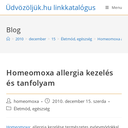
Skip
Üdvözöljük.hu linkkatalógus
Menu
to
content
Blog
>
2010
>
december
>
15
>
Életmód, egészség
>
Homeomoxa allerg
Homeomoxa allergia kezelés
és tanfolyam
Post
Post
homeomoxa
2010. december 15. szerda
author:
published:
Post
Életmód, egészség
category:
Homeomoxa
: allergia kezelése természetes gyógymódokkal,