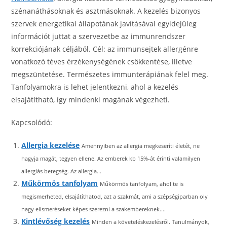
szénanáthásoknak és asztmásoknak. A kezelés bizonyos
szervek energetikai állapotának javításával egyidejűleg
információt juttat a szervezetbe az immunrendszer
korrekciójának céljából. Cél: az immunsejtek allergénre
vonatkozó téves érzékenységének csökkentése, illetve
megszüntetése. Természetes immunterápiának felel meg.
Tanfolyamokra is lehet jelentkezni, ahol a kezelés
elsajátítható, így mindenki magának végezheti.
Kapcsolódó:
Allergia kezelése
Amennyiben az allergia megkeseríti életét, ne
hagyja magát, tegyen ellene. Az emberek kb 15%-át érinti valamilyen
allergiás betegség. Az allergia...
Műkörmös tanfolyam
Műkörmös tanfolyam, ahol te is
megismerheted, elsajátíthatod, azt a szakmát, ami a szépségiparban oly
nagy elismeréseket képes szerezni a szakembereknek....
Kintlévőség kezelés
Minden a követeléskezelésről. Tanulmányok,