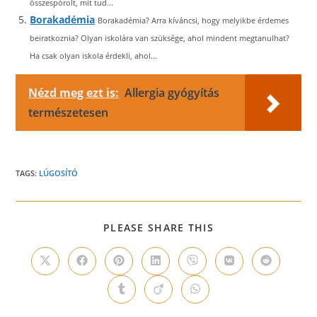
összespórolt, mit tud...
Borakadémia
Borakadémia? Arra kíváncsi, hogy melyikbe érdemes
beiratkoznia? Olyan iskolára van szüksége, ahol mindent megtanulhat?
Ha csak olyan iskola érdekli, ahol...
Nézd meg ezt is:
Allergia gyógyítás
természetesen
TAGS:
LÚGOSÍTÓ
SHARE
PLEASE SHARE THIS
THIS
CONTENT
Opens
Opens
Opens
Opens
Opens
Opens
Opens
in
in
in
in
in
in
in
a
a
a
a
a
a
a
Opens
Opens
Opens
new
new
new
new
new
new
new
in
in
in
window
window
window
window
window
window
window
a
a
a