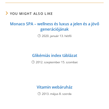
new
new
new
window
window
window
YOU MIGHT ALSO LIKE
Monaco SPA – wellness és luxus a jelen és a jövő
generációjának
2020. január 13. hétfő
Glikémiás index táblázat
2012. szeptember 15. szombat
Vitamin webáruház
2013. május 8. szerda