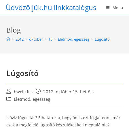
Skip
Üdvözöljük.hu linkkatalógus
Menu
to
content
Blog
>
2012
>
október
>
15
>
Életmód, egészség
>
Lúgosító
Lúgosító
Post
Post
hwellkft
2012. október 15. hétfő
author:
published:
Post
Életmód, egészség
category:
Ivóvíz lúgosítás? Elhatározta, hogy ön is ezt fogja tenni, már
csak a megfelelő lúgosító készüléket kell megtalálnia?