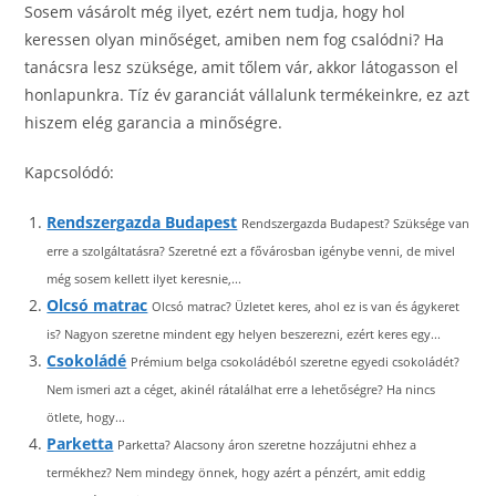
Sosem vásárolt még ilyet, ezért nem tudja, hogy hol
keressen olyan minőséget, amiben nem fog csalódni? Ha
tanácsra lesz szüksége, amit tőlem vár, akkor látogasson el
honlapunkra. Tíz év garanciát vállalunk termékeinkre, ez azt
hiszem elég garancia a minőségre.
Kapcsolódó:
Rendszergazda Budapest
Rendszergazda Budapest? Szüksége van
erre a szolgáltatásra? Szeretné ezt a fővárosban igénybe venni, de mivel
még sosem kellett ilyet keresnie,...
Olcsó matrac
Olcsó matrac? Üzletet keres, ahol ez is van és ágykeret
is? Nagyon szeretne mindent egy helyen beszerezni, ezért keres egy...
Csokoládé
Prémium belga csokoládéból szeretne egyedi csokoládét?
Nem ismeri azt a céget, akinél rátalálhat erre a lehetőségre? Ha nincs
ötlete, hogy...
Parketta
Parketta? Alacsony áron szeretne hozzájutni ehhez a
termékhez? Nem mindegy önnek, hogy azért a pénzért, amit eddig