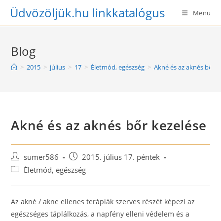
Skip
Üdvözöljük.hu linkkatalógus
Menu
to
content
Blog
>
2015
>
július
>
17
>
Életmód, egészség
>
Akné és az aknés bőr k
Akné és az aknés bőr kezelése
Post
Post
sumer586
2015. július 17. péntek
author:
published:
Post
Életmód, egészség
category:
Az akné / akne ellenes terápiák szerves részét képezi az
egészséges táplálkozás, a napfény elleni védelem és a