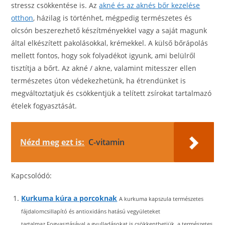
stressz csökkentése is. Az
akné és az aknés bőr kezelése
otthon
, házilag is történhet, mégpedig természetes és
olcsón beszerezhető készítményekkel vagy a saját magunk
által elkészített pakolásokkal, krémekkel. A külső bőrápolás
mellett fontos, hogy sok folyadékot igyunk, ami belülről
tisztítja a bőrt. Az akné / akne, valamint mitesszer ellen
természetes úton védekezhetünk, ha étrendünket is
megváltoztatjuk és csökkentjük a telített zsírokat tartalmazó
ételek fogyasztását.
Nézd meg ezt is:
C-vitamin
Kapcsolódó:
Kurkuma kúra a porcoknak
A kurkuma kapszula természetes
fájdalomcsillapító és antioxidáns hatású vegyületeket
tartalmaz.Fogyasztásával a gyulladásokat is csökkenthetjük, a természetes