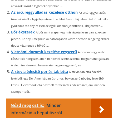
anyagok közül a leghatékonyabban....
Az arcüreggyulladás kezelése otthon
Az arcüreggyulladás
tünetei közül a legjellegzetesebb a felső fogsor fájdalma. Felnőtteknél a
gyulladás többnyire csak az egyik oldalon jelentkezik, kifejezetten...
Bőr ékszerek
A bőr mint alapanyag már régóta jelen van az ékszer
piacon. Könnyű megmunkálhatóságának köszönhetően rengeteg ékszer
típust készítenek a bőrből,...
Vietnámi doromb kezelése egyszerű
A doromb egy rézből
készült kis hangszer, amin mindenki szinte azonnal megtanulhat játszani.
A vietnámi doromb használata nagyon egyszerű, az...
A stevia édesítő por és tabletta
A stevia tabletta édesítő
levélből, egy Dél-Amerikában őshonos, bokorszerű növény leveléből
készül. Évszázadok óta használt természetes édesítőszer, ami minden
szempontból...
Nézd meg ezt is:
Minden
információ a hepatitiszről