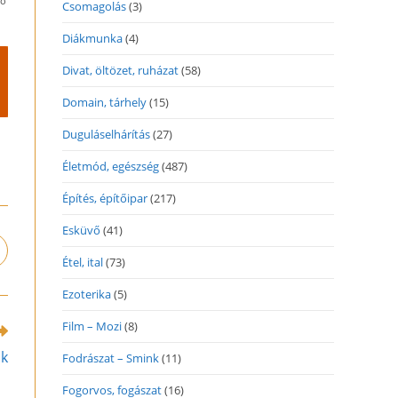
vő
Csomagolás
(3)
Diákmunka
(4)
Divat, öltözet, ruházat
(58)
Domain, tárhely
(15)
Duguláselhárítás
(27)
Életmód, egészség
(487)
Építés, építőipar
(217)
Esküvő
(41)
pens
Étel, ital
(73)
n
ew
Ezoterika
(5)
indow
Film – Mozi
(8)
ok
Fodrászat – Smink
(11)
Fogorvos, fogászat
(16)