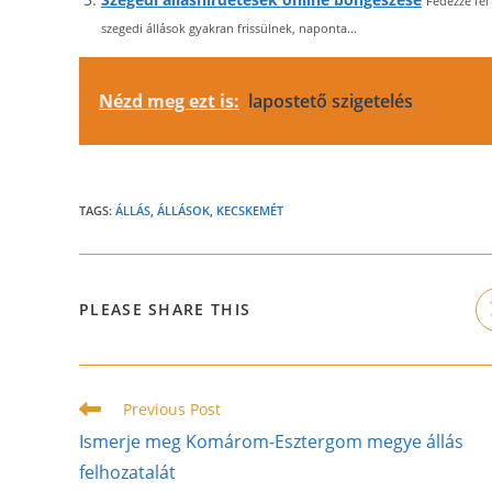
Fedezze fel
szegedi állások gyakran frissülnek, naponta...
Nézd meg ezt is:
lapostető szigetelés
TAGS:
ÁLLÁS
,
ÁLLÁSOK
,
KECSKEMÉT
SHARE
PLEASE SHARE THIS
THIS
CONTENT
Read
Previous Post
more
Ismerje meg Komárom-Esztergom megye állás
articles
felhozatalát