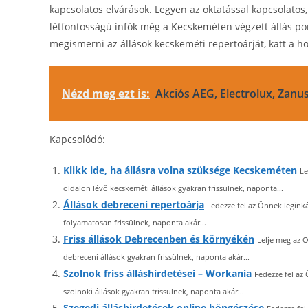
kapcsolatos elvárások. Legyen az oktatással kapcsolatos
létfontosságú infók még a Kecskeméten végzett állás pon
megismerni az állások kecskeméti repertoárját, katt a h
Nézd meg ezt is:
Akciós AEG, Electrolux, Zan
Kapcsolódó:
Klikk ide, ha állásra volna szüksége Kecskeméten
Le
oldalon lévő kecskeméti állások gyakran frissülnek, naponta...
Állások debreceni repertoárja
Fedezze fel az Önnek legink
folyamatosan frissülnek, naponta akár...
Friss állások Debrecenben és környékén
Lelje meg az 
debreceni állások gyakran frissülnek, naponta akár...
Szolnok friss álláshirdetései – Workania
Fedezze fel az
szolnoki állások gyakran frissülnek, naponta akár...
Szegedi álláshirdetések online böngészése