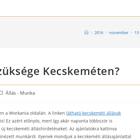
>
2016
>
november
>
13
 szüksége Kecskeméten?
ost
Állás - Munka
ategory:
en a Workania oldalán. A linken
látható kecskeméti állások
s! Ez azért előnyös, mert így akár naponta többször is
 új kecskeméti álláshirdetéseket. Az ajánlatokra kattinva
inézett munkáról. Ilyenek mondjuk a kecskeméti állásajánlattal