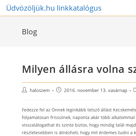
Skip
Üdvözöljük.hu linkkatalógus
to
content
Blog
Milyen állásra volna
Post
Post
P
haloszem
2016. november 13. vasárnap
author:
published:
c
Fedezze fel az Önnek leginkább tetsző állást Kecskemét
folyamatosan frissülnek, naponta akár több alkalommal i
visszalátogathat és szinte biztos, hogy mindig talál majd
részletesebben is átnézheti, hogy mit érdemes tudni a k