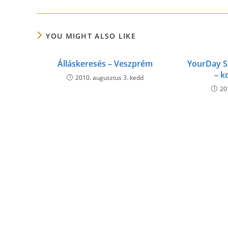
YOU MIGHT ALSO LIKE
Álláskeresés – Veszprém
YourDay S
– k
2010. augusztus 3. kedd
20