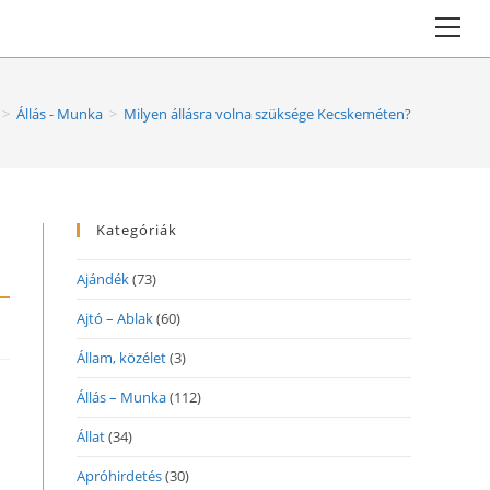
Vie
web
Me
>
Állás - Munka
>
Milyen állásra volna szüksége Kecskeméten?
Kategóriák
Ajándék
(73)
Ajtó – Ablak
(60)
Állam, közélet
(3)
Állás – Munka
(112)
Állat
(34)
Apróhirdetés
(30)