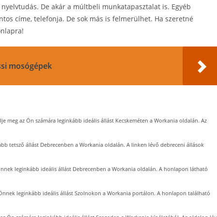
, nyelvtudás. De akár a múltbeli munkatapasztalat is. Egyéb
tos címe, telefonja. De sok más is felmerülhet. Ha szeretné
onlapra!
ussi mosógépek
lje meg az Ön számára leginkább ideális állást Kecskeméten a Workania oldalán. Az
ább tetsző állást Debrecenben a Workania oldalán. A linken lévő debreceni állások
Önnek leginkább ideális állást Debrecenben a Workania oldalán. A honlapon látható
 Önnek leginkább ideális állást Szolnokon a Workania portálon. A honlapon található