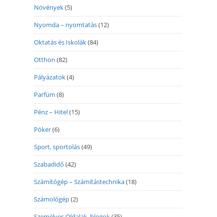
Növények
(5)
Nyomda – nyomtatás
(12)
Oktatás és Iskolák
(84)
Otthon
(82)
Pályázatok
(4)
Parfüm
(8)
Pénz – Hitel
(15)
Póker
(6)
Sport, sportolás
(49)
Szabadidő
(42)
Számítógép – Számítástechnika
(18)
Számológép
(2)
Személyes Oldalak, blogok
(35)