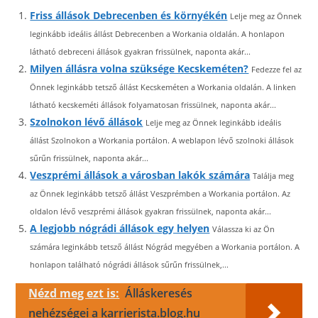
Friss állások Debrecenben és környékén
Lelje meg az Önnek
leginkább ideális állást Debrecenben a Workania oldalán. A honlapon
látható debreceni állások gyakran frissülnek, naponta akár...
Milyen állásra volna szüksége Kecskeméten?
Fedezze fel az
Önnek leginkább tetsző állást Kecskeméten a Workania oldalán. A linken
látható kecskeméti állások folyamatosan frissülnek, naponta akár...
Szolnokon lévő állások
Lelje meg az Önnek leginkább ideális
állást Szolnokon a Workania portálon. A weblapon lévő szolnoki állások
sűrűn frissülnek, naponta akár...
Veszprémi állások a városban lakók számára
Találja meg
az Önnek leginkább tetsző állást Veszprémben a Workania portálon. Az
oldalon lévő veszprémi állások gyakran frissülnek, naponta akár...
A legjobb nógrádi állások egy helyen
Válassza ki az Ön
számára leginkább tetsző állást Nógrád megyében a Workania portálon. A
honlapon található nógrádi állások sűrűn frissülnek,...
Nézd meg ezt is:
Álláskeresés
nehézségei a karrierista.blog.hu