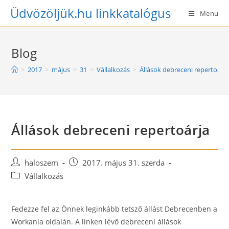
Skip
Üdvözöljük.hu linkkatalógus
Menu
to
content
Blog
>
2017
>
május
>
31
>
Vállalkozás
>
Állások debreceni repertoárja
Állások debreceni repertoárja
Post
Post
haloszem
2017. május 31. szerda
author:
published:
Post
Vállalkozás
category:
Fedezze fel az Önnek leginkább tetsző állást Debrecenben a
Workania oldalán. A linken lévő debreceni állások