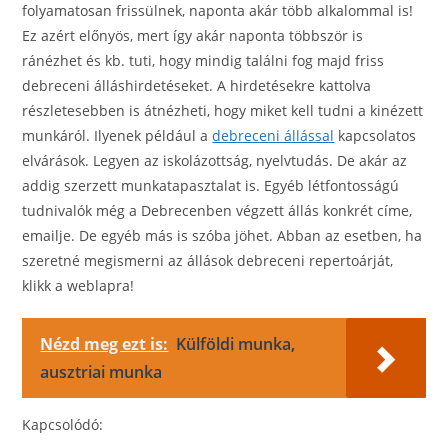
folyamatosan frissülnek, naponta akár több alkalommal is!
Ez azért előnyös, mert így akár naponta többször is
ránézhet és kb. tuti, hogy mindig találni fog majd friss
debreceni álláshirdetéseket. A hirdetésekre kattolva
részletesebben is átnézheti, hogy miket kell tudni a kinézett
munkáról. Ilyenek például a
debreceni állással
kapcsolatos
elvárások. Legyen az iskolázottság, nyelvtudás. De akár az
addig szerzett munkatapasztalat is. Egyéb létfontosságú
tudnivalók még a Debrecenben végzett állás konkrét címe,
emailje. De egyéb más is szóba jöhet. Abban az esetben, ha
szeretné megismerni az állások debreceni repertoárját,
klikk a weblapra!
Nézd meg ezt is:
Külföldi munka,
ausztriai munka
Kapcsolódó: