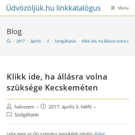
Skip
Üdvözöljük.hu linkkatalógus
Menu
to
content
Blog
>
2017
>
április
>
3
>
Szolgáltatás
>
Klikk ide, ha állásra volna s
Klikk ide, ha állásra volna
szüksége Kecskeméten
Post
Post
haloszem
2017. április 3. hétfő
author:
published:
Post
Szolgáltatás
category:
Lelje meg az Ön számára leginkább ideális
állást