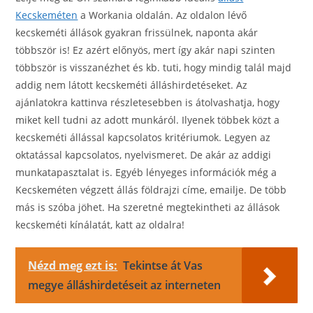
Kecskeméten
a Workania oldalán. Az oldalon lévő
kecskeméti állások gyakran frissülnek, naponta akár
többször is! Ez azért előnyös, mert így akár napi szinten
többször is visszanézhet és kb. tuti, hogy mindig talál majd
addig nem látott kecskeméti álláshirdetéseket. Az
ajánlatokra kattinva részletesebben is átolvashatja, hogy
miket kell tudni az adott munkáról. Ilyenek többek közt a
kecskeméti állással kapcsolatos kritériumok. Legyen az
oktatással kapcsolatos, nyelvismeret. De akár az addigi
munkatapasztalat is. Egyéb lényeges információk még a
Kecskeméten végzett állás földrajzi címe, emailje. De több
más is szóba jöhet. Ha szeretné megtekintheti az állások
kecskeméti kínálatát, katt az oldalra!
Nézd meg ezt is:
Tekintse át Vas
megye álláshirdetéseit az interneten