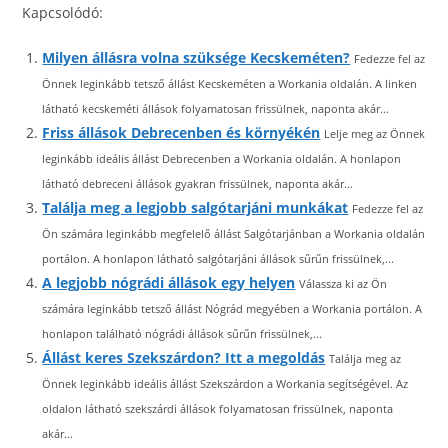
Kapcsolódó:
Milyen állásra volna szüksége Kecskeméten?
Fedezze fel az
Önnek leginkább tetsző állást Kecskeméten a Workania oldalán. A linken
látható kecskeméti állások folyamatosan frissülnek, naponta akár...
Friss állások Debrecenben és környékén
Lelje meg az Önnek
leginkább ideális állást Debrecenben a Workania oldalán. A honlapon
látható debreceni állások gyakran frissülnek, naponta akár...
Találja meg a legjobb salgótarjáni munkákat
Fedezze fel az
Ön számára leginkább megfelelő állást Salgótarjánban a Workania oldalán
portálon. A honlapon látható salgótarjáni állások sűrűn frissülnek,...
A legjobb nógrádi állások egy helyen
Válassza ki az Ön
számára leginkább tetsző állást Nógrád megyében a Workania portálon. A
honlapon található nógrádi állások sűrűn frissülnek,...
Állást keres Szekszárdon? Itt a megoldás
Találja meg az
Önnek leginkább ideális állást Szekszárdon a Workania segítségével. Az
oldalon látható szekszárdi állások folyamatosan frissülnek, naponta
akár...