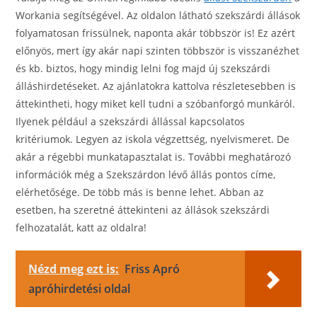
Workania segítségével. Az oldalon látható szekszárdi állások
folyamatosan frissülnek, naponta akár többször is! Ez azért
előnyös, mert így akár napi szinten többször is visszanézhet
és kb. biztos, hogy mindig lelni fog majd új szekszárdi
álláshirdetéseket. Az ajánlatokra kattolva részletesebben is
áttekintheti, hogy miket kell tudni a szóbanforgó munkáról.
Ilyenek például a szekszárdi állással kapcsolatos
kritériumok. Legyen az iskola végzettség, nyelvismeret. De
akár a régebbi munkatapasztalat is. További meghatározó
információk még a Szekszárdon lévő állás pontos címe,
elérhetősége. De több más is benne lehet. Abban az
esetben, ha szeretné áttekinteni az állások szekszárdi
felhozatalát, katt az oldalra!
Nézd meg ezt is:
Friss Apró
apróhirdetési oldal