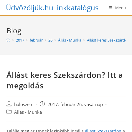
Skip
Üdvözöljük.hu linkkatalógus
Menu
to
content
Blog
>
2017
>
február
>
26
>
Állás - Munka
>
Állást keres Szekszárdon?
Állást keres Szekszárdon? Itt a
megoldás
Post
Post
haloszem
2017. február 26. vasárnap
author:
published:
Post
Állás - Munka
category:
Találja meg az Önnek leginkább ideális
állást Szekszárdon
a