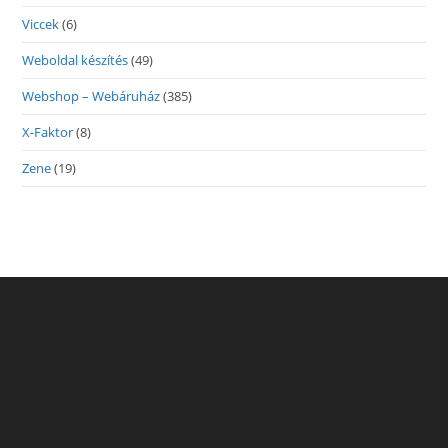
Viccek
(6)
Weboldal készítés
(49)
Webshop – Webáruház
(385)
X-Faktor
(8)
Zene
(19)