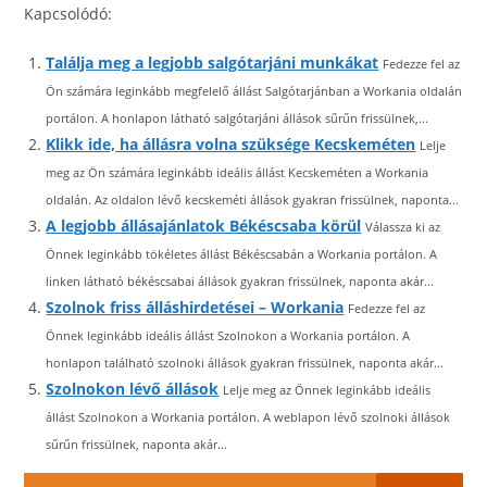
Kapcsolódó:
Találja meg a legjobb salgótarjáni munkákat
Fedezze fel az
Ön számára leginkább megfelelő állást Salgótarjánban a Workania oldalán
portálon. A honlapon látható salgótarjáni állások sűrűn frissülnek,...
Klikk ide, ha állásra volna szüksége Kecskeméten
Lelje
meg az Ön számára leginkább ideális állást Kecskeméten a Workania
oldalán. Az oldalon lévő kecskeméti állások gyakran frissülnek, naponta...
A legjobb állásajánlatok Békéscsaba körül
Válassza ki az
Önnek leginkább tökéletes állást Békéscsabán a Workania portálon. A
linken látható békéscsabai állások gyakran frissülnek, naponta akár...
Szolnok friss álláshirdetései – Workania
Fedezze fel az
Önnek leginkább ideális állást Szolnokon a Workania portálon. A
honlapon található szolnoki állások gyakran frissülnek, naponta akár...
Szolnokon lévő állások
Lelje meg az Önnek leginkább ideális
állást Szolnokon a Workania portálon. A weblapon lévő szolnoki állások
sűrűn frissülnek, naponta akár...