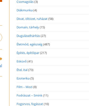
Csomagolás
(3)
Diákmunka
(4)
Divat, öltözet, ruházat
(58)
Domain, tárhely
(15)
Duguláselhárítás
(27)
pens
n
Életmód, egészség
(487)
ew
indow
Építés, építőipar
(217)
Esküvő
(41)
al
Étel, ital
(73)
Ezoterika
(5)
Film – Mozi
(8)
Fodrászat – Smink
(11)
Fogorvos, fogászat
(16)