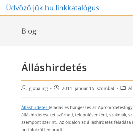
Skip
Üdvözöljük.hu linkkatalógus
to
content
Blog
Álláshirdetés
Post
Post
Post
globaling
2011. január 15. szombat
Ál
author:
published:
catego
Álláshirdetés
feladás és böngészés az AprohirdetesIngyen
álláshirdetéseket szűrheti, településenként, szakmák, 
szempont szerint. Az oldalon az álláshirdetés feladása i
portálokról lemaradt.