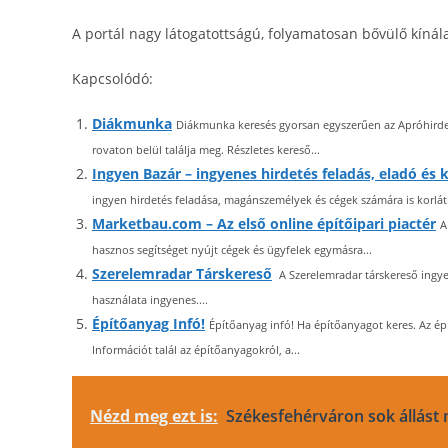
A portál nagy látogatottságú, folyamatosan bővülő kínála
Kapcsolódó:
Diákmunka
Diákmunka keresés gyorsan egyszerűen az Apróhirdet
rovaton belül találja meg. Részletes kereső...
Ingyen Bazár – ingyenes hirdetés feladás, eladó és
ingyen hirdetés feladása, magánszemélyek és cégek számára is korlátl
Marketbau.com – Az első online építőipari piactér
A
hasznos segítséget nyújt cégek és ügyfelek egymásra...
Szerelemradar Társkereső
A Szerelemradar társkereső ingyen
használata ingyenes....
Építőanyag Infó!
Építőanyag infó! Ha építőanyagot keres. Az ép
Információt talál az építőanyagokról, a...
Nézd meg ezt is:
Székesfehérváron sok állást 