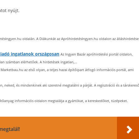
tot nyújt.
ésIngyen.hu oldalán. A Diákunkát az ApróhirdetésIngyen.hu oldalon az álláshirdetése
 kiadó ingatlanok országosan
Az Ingyen Bazár apróhirdetési portál oldalon,
an számban elérhetőek. A hirdetések ingatlan,...
 Marketbau.hu az első olyan, a teljes hazai építőipart átfogó információs portál, ami
, neked, és mindenkinek aki szeretné megtalálni a párját. A regisztráció és a társkeres
ítőanyag információs oldalon megtalálja a gyártókat, a kereskedőket, tüzépeket.
megtalál!