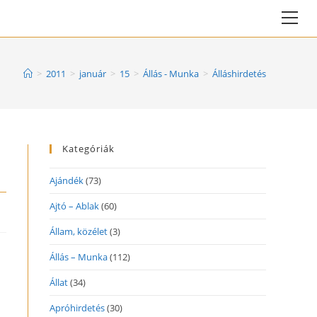
Vie
web
Me
>
2011
>
január
>
15
>
Állás - Munka
>
Álláshirdetés
Kategóriák
Ajándék
(73)
Ajtó – Ablak
(60)
Állam, közélet
(3)
Állás – Munka
(112)
Állat
(34)
Apróhirdetés
(30)