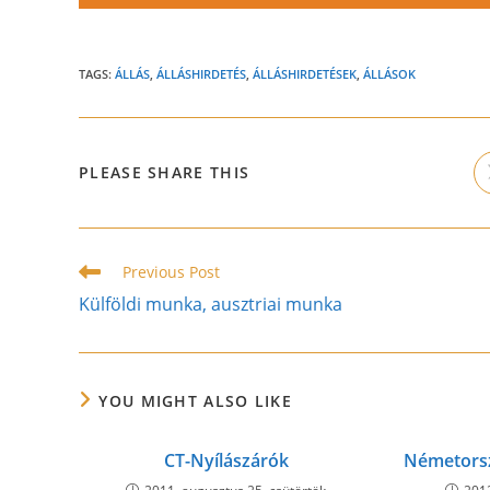
TAGS:
ÁLLÁS
,
ÁLLÁSHIRDETÉS
,
ÁLLÁSHIRDETÉSEK
,
ÁLLÁSOK
SHARE
PLEASE SHARE THIS
THIS
CONTENT
Read
Previous Post
more
Külföldi munka, ausztriai munka
articles
YOU MIGHT ALSO LIKE
CT-Nyílászárók
Németors