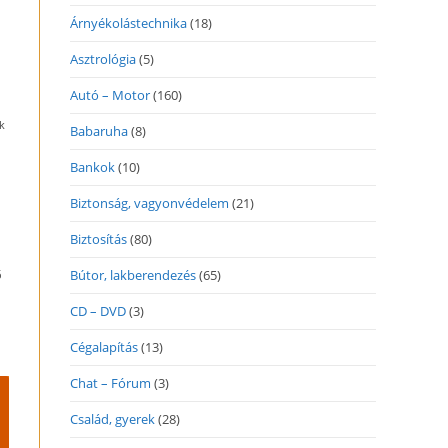
Árnyékolástechnika
(18)
Asztrológia
(5)
Autó – Motor
(160)
k
Babaruha
(8)
Bankok
(10)
Biztonság, vagyonvédelem
(21)
Biztosítás
(80)
Bútor, lakberendezés
(65)
ő
CD – DVD
(3)
Cégalapítás
(13)
Chat – Fórum
(3)
Család, gyerek
(28)