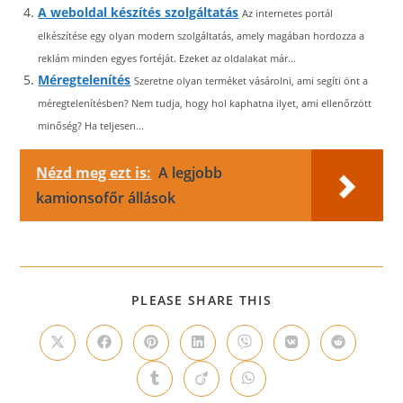
A weboldal készítés szolgáltatás
Az internetes portál
elkészítése egy olyan modern szolgáltatás, amely magában hordozza a
reklám minden egyes fortéját. Ezeket az oldalakat már...
Méregtelenítés
Szeretne olyan terméket vásárolni, ami segíti önt a
méregtelenítésben? Nem tudja, hogy hol kaphatna ilyet, ami ellenőrzött
minőség? Ha teljesen...
Nézd meg ezt is:
A legjobb
kamionsofőr állások
SHARE
PLEASE SHARE THIS
THIS
CONTENT
Opens
Opens
Opens
Opens
Opens
Opens
Opens
in
in
in
in
in
in
in
a
a
a
a
a
a
a
Opens
Opens
Opens
new
new
new
new
new
new
new
in
in
in
window
window
window
window
window
window
window