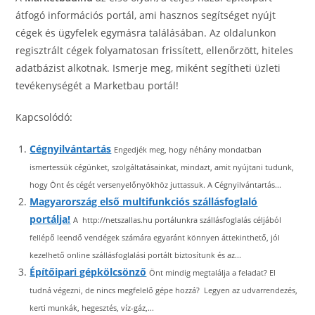
átfogó információs portál, ami hasznos segítséget nyújt
cégek és ügyfelek egymásra találásában. Az oldalunkon
regisztrált cégek folyamatosan frissített, ellenőrzött, hiteles
adatbázist alkotnak. Ismerje meg, miként segítheti üzleti
tevékenységét a Marketbau portál!
Kapcsolódó:
Cégnyilvántartás
Engedjék meg, hogy néhány mondatban
ismertessük cégünket, szolgáltatásainkat, mindazt, amit nyújtani tudunk,
hogy Önt és cégét versenyelőnyökhöz juttassuk. A Cégnyilvántartás...
Magyarország első multifunkciós szállásfoglaló
portálja!
A http://netszallas.hu portálunkra szállásfoglalás céljából
fellépő leendő vendégek számára egyaránt könnyen áttekinthető, jól
kezelhető online szállásfoglalási portált biztosítunk és az...
Építőipari gépkölcsönző
Önt mindig megtalálja a feladat? El
tudná végezni, de nincs megfelelő gépe hozzá? Legyen az udvarrendezés,
kerti munkák, hegesztés, víz-gáz,...