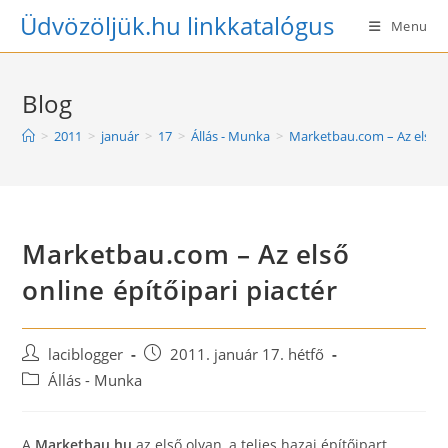
Skip
Üdvözöljük.hu linkkatalógus
Menu
to
content
Blog
>
2011
>
január
>
17
>
Állás - Munka
>
Marketbau.com – Az első on
Marketbau.com – Az első
online építőipari piactér
Post
Post
laciblogger
2011. január 17. hétfő
author:
published:
Post
Állás - Munka
category:
A
Marketbau.hu
az első olyan, a teljes hazai építőipart