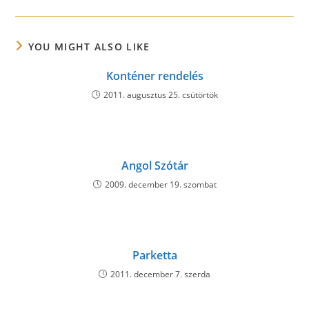
a
a
a
new
new
new
window
window
window
YOU MIGHT ALSO LIKE
Konténer rendelés
2011. augusztus 25. csütörtök
Angol Szótár
2009. december 19. szombat
Parketta
2011. december 7. szerda