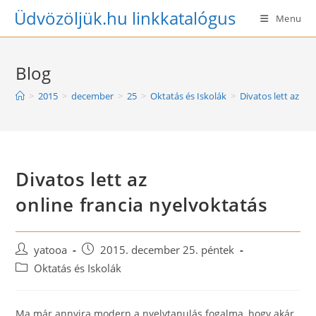
Skip
Üdvözöljük.hu linkkatalógus
Menu
to
content
Blog
>
2015
>
december
>
25
>
Oktatás és Iskolák
>
Divatos lett az on
Divatos lett az
online francia nyelvoktatás
Post
Post
yatooa
2015. december 25. péntek
author:
published:
Post
Oktatás és Iskolák
category:
Ma már annyira modern a nyelvtanulás fogalma, hogy akár