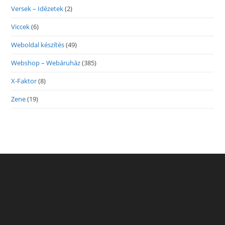
Versek – Idézetek
(2)
Viccek
(6)
Weboldal készítés
(49)
Webshop – Webáruház
(385)
X-Faktor
(8)
Zene
(19)