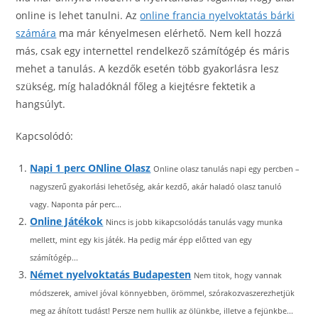
online is lehet tanulni. Az
online francia nyelvoktatás bárki
számára
ma már kényelmesen elérhető. Nem kell hozzá
más, csak egy internettel rendelkező számítógép és máris
mehet a tanulás. A kezdők esetén több gyakorlásra lesz
szükség, míg haladóknál főleg a kiejtésre fektetik a
hangsúlyt.
Kapcsolódó:
Napi 1 perc ONline Olasz
Online olasz tanulás napi egy percben –
nagyszerű gyakorlási lehetőség, akár kezdő, akár haladó olasz tanuló
vagy. Naponta pár perc...
Online Játékok
Nincs is jobb kikapcsolódás tanulás vagy munka
mellett, mint egy kis játék. Ha pedig már épp előtted van egy
számítógép...
Német nyelvoktatás Budapesten
Nem titok, hogy vannak
módszerek, amivel jóval könnyebben, örömmel, szórakozvaszerezhetjük
meg az áhított tudást! Persze nem hullik az ölünkbe, illetve a fejünkbe...