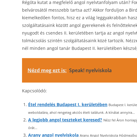
Régóta kutat a megfelelő angol nyelvtanfolyam után? F
belvárosától messzebb tartsa azt? Akkor forduljon a Bir
kiemelkedően fontos, hisz ez a világ leggyakrabban has
szolgáltatásaink között angol gyerekenek és felnőttekn
nyugodt és csendes II. kerületében tartja az angol nyelv
tolmácsolás szintén szolgáltatásaink közé tartozik. Néz
nél minden angol tanár Budapest II. kerületében készsé
Nézd meg ezt is:
Speak! nyelviskola
Kapcsolódó:
Étel rendelés Budapest I. kerületében
Budapest I. kerüle
weboldalára, ahol rengeteg akciós ételt találunk. A kínálat annyira...
A legjobb angol teszteket keresed?
Nézz fel Áron honlapj
órát...
Arany angol nyelviskola
Arany Angol Nyelviskola Hódmezővás