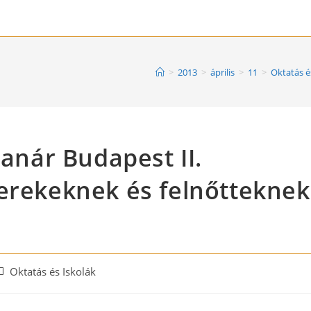
>
2013
>
április
>
11
>
Oktatás é
tanár Budapest II.
erekeknek és felnőtteknek
ost
Oktatás és Iskolák
ategory: