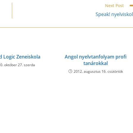
Next Post
Speak! nyelvisko
d Logic Zeneiskola
Angol nyelvtanfolyam profi
tanárokkal
0. október 27. szerda
2012. augusztus 16. csütörtök