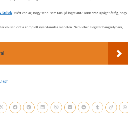
s telek
Miért van az, hogy sehol sem talál jó ingatlant? Több száz újságot átrág, hogy
tár elkíséri önt a komplett nyelvtanulás menetén. Nem lehet elégszer hangsúlyozni,
al
PEST
Opens
Opens
Opens
Opens
Opens
Opens
Opens
Opens
Opens
O
in
in
in
in
in
in
in
in
in
i
a
a
a
a
a
a
a
a
a
a
new
new
new
new
new
new
new
new
new
n
window
window
window
window
window
window
window
window
window
w