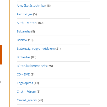
Árnyékolástechnika
(18)
Asztrológia
(5)
Autó – Motor
(160)
s
Babaruha
(8)
Bankok
(10)
Biztonság, vagyonvédelem
(21)
Biztosítás
(80)
Bútor, lakberendezés
(65)
CD – DVD
(3)
I.
Cégalapítás
(13)
Chat – Fórum
(3)
Család, gyerek
(28)