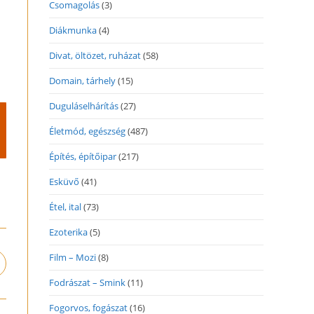
Csomagolás
(3)
Diákmunka
(4)
Divat, öltözet, ruházat
(58)
Domain, tárhely
(15)
Duguláselhárítás
(27)
Életmód, egészség
(487)
Építés, építőipar
(217)
Esküvő
(41)
Étel, ital
(73)
Ezoterika
(5)
Film – Mozi
(8)
pens
n
Fodrászat – Smink
(11)
ew
indow
Fogorvos, fogászat
(16)