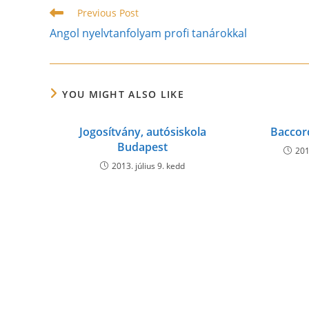
CONTENT
Read
Previous Post
more
Angol nyelvtanfolyam profi tanárokkal
articles
YOU MIGHT ALSO LIKE
Jogosítvány, autósiskola
Baccor
Budapest
201
2013. július 9. kedd