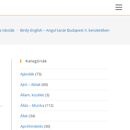
Vie
web
Me
s Iskolák
>
Birdy-English – Angol tanár Budapest II. kerületében, angol gye
Kategóriák
Ajándék
(73)
Ajtó – Ablak
(60)
Állam, közélet
(3)
Állás – Munka
(112)
Állat
(34)
Apróhirdetés
(30)