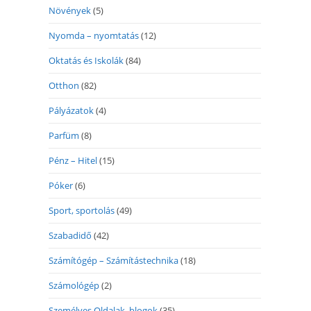
Növények
(5)
Nyomda – nyomtatás
(12)
Oktatás és Iskolák
(84)
Otthon
(82)
Pályázatok
(4)
Parfüm
(8)
Pénz – Hitel
(15)
Póker
(6)
Sport, sportolás
(49)
Szabadidő
(42)
Számítógép – Számítástechnika
(18)
Számológép
(2)
Személyes Oldalak, blogok
(35)