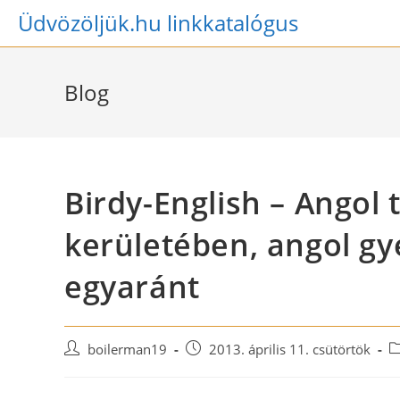
Skip
Üdvözöljük.hu linkkatalógus
to
content
Blog
Birdy-English – Angol 
kerületében, angol gy
egyaránt
Post
Post
P
boilerman19
2013. április 11. csütörtök
author:
published:
c