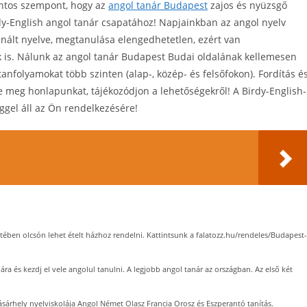
ontos szempont, hogy az
angol tanár Budapest
zajos és nyüzsgő
dy-English angol tanár csapatához! Napjainkban az angol nyelv
znált nyelve, megtanulása elengedhetetlen, ezért van
ek is. Nálunk az angol tanár Budapest Budai oldalának kellemesen
tanfolyamokat több szinten (alap-, közép- és felsőfokon). Fordítás é
ze meg honlapunkat, tájékozódjon a lehetőségekről! A Birdy-English-
ggel áll az Ön rendelkezésére!
tében olcsón lehet ételt házhoz rendelni. Kattintsunk a falatozz.hu/rendeles/Budapest-
ára és kezdj el vele angolul tanulni. A legjobb angol tanár az országban. Az első két
árhely nyelviskolája Angol Német Olasz Francia Orosz és Eszperantó tanítás.