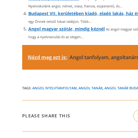
Nyelviskolánk angol, német, olasz, francia, eszperantó, és...
Budapest VII. kerületében kiadó, eladó lakás, ház é
egy Önnek tetsző házat találjon. Több...
Angol magyar szótár, mindig kéznél
Az angol magyar szó
hogy a nyelvtanulás és az idegen...
Nézd meg ezt is:
Angol tanfolyam, angoltanárr
TAGS:
ANGOL NYELVTANFOLYAM
,
ANGOL TANÁR
,
ANGOL TANÁR BUDA
SHARE
PLEASE SHARE THIS
THIS