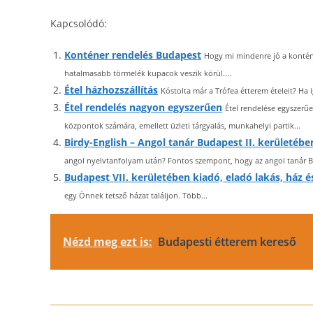
Kapcsolódó:
Konténer rendelés Budapest
Hogy mi mindenre jó a konténer
hatalmasabb törmelék kupacok veszik körül....
Étel házhozszállítás
Kóstolta már a Trófea étterem ételeit? Ha i
Étel rendelés nagyon egyszerűen
Étel rendelése egyszerűe
központok számára, emellett üzleti tárgyalás, munkahelyi partik...
Birdy-English – Angol tanár Budapest II. kerületéb
angol nyelvtanfolyam után? Fontos szempont, hogy az angol tanár Bu
Budapest VII. kerületében kiadó, eladó lakás, ház é
egy Önnek tetsző házat találjon. Több...
Nézd meg ezt is:
Budapesti étterem kereső