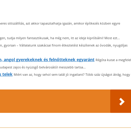
es sittszállítás, azt akkor tapasztalhatja igazán, amikor építkezés közben egyre
gen, tudja milyen fantasztikusak, ha még nem, itt az ideje kipróbálni! Most ezt...
n, gyorsan – Vállalatunk szakácsai finom étkeztetést készítenek az óvodák, nyugdíjas
en, angol gyerekeknek és felnőtteknek egyaránt
Régóta kutat a megfele
dapest zajos és nyüzsgő belvárosától messzebb tartsa...
s telek
Miért van az, hogy sehol sem talál jó ingatlant? Több száz újságot átrág, hogy