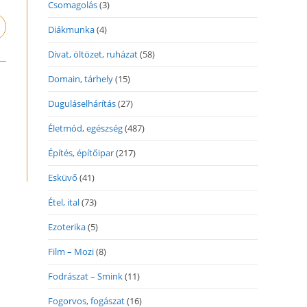
Csomagolás
(3)
Diákmunka
(4)
pens
n
Divat, öltözet, ruházat
(58)
ew
indow
Domain, tárhely
(15)
Duguláselhárítás
(27)
Életmód, egészség
(487)
Építés, építőipar
(217)
Esküvő
(41)
Étel, ital
(73)
Ezoterika
(5)
Film – Mozi
(8)
Fodrászat – Smink
(11)
Fogorvos, fogászat
(16)