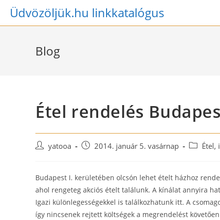
Skip
Üdvözöljük.hu linkkatalógus
to
content
Blog
Étel rendelés Budapes
Post
Post
Post
yatooa
2014. január 5. vasárnap
Étel, 
author:
published:
category:
Budapest I. kerületében olcsón lehet ételt házhoz rende
ahol rengeteg akciós ételt találunk. A kínálat annyira 
Igazi különlegességekkel is találkozhatunk itt. A csomago
így nincsenek rejtett költségek a megrendelést követően