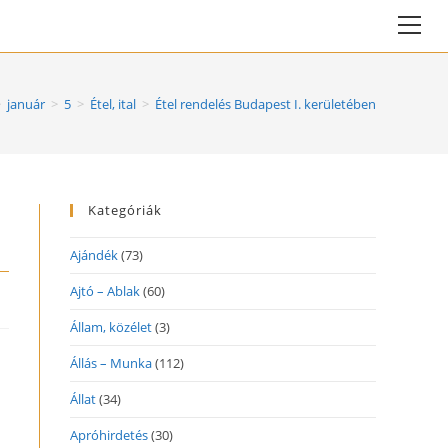
Vie
web
Me
>
január
>
5
>
Étel, ital
>
Étel rendelés Budapest I. kerületében
Kategóriák
Ajándék
(73)
Ajtó – Ablak
(60)
Állam, közélet
(3)
Állás – Munka
(112)
Állat
(34)
Apróhirdetés
(30)