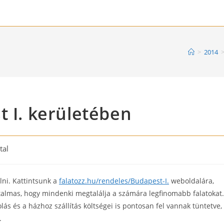
>
2014
t I. kerületében
ital
lni. Kattintsunk a
falatozz.hu/rendeles/Budapest-I.
weboldalára,
hatalmas, hogy mindenki megtalálja a számára legfinomabb falatokat.
lás és a házhoz szállítás költségei is pontosan fel vannak tüntetve,
.