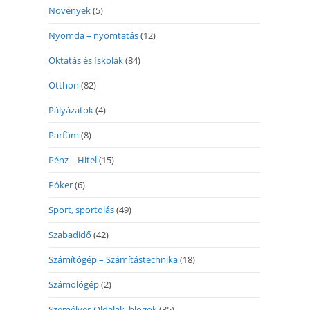
Növények
(5)
Nyomda – nyomtatás
(12)
Oktatás és Iskolák
(84)
Otthon
(82)
Pályázatok
(4)
Parfüm
(8)
Pénz – Hitel
(15)
Póker
(6)
Sport, sportolás
(49)
Szabadidő
(42)
Számítógép – Számítástechnika
(18)
Számológép
(2)
Személyes Oldalak, blogok
(35)