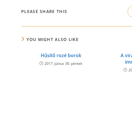
SHARE
PLEASE SHARE THIS
THIS
CONTENT
YOU MIGHT ALSO LIKE
Hűsítő rozé borok
A vir
im
2017. június 30. péntek
20