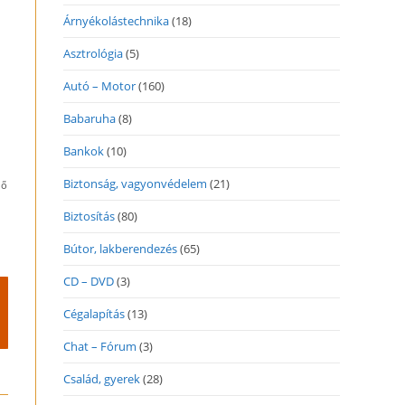
Árnyékolástechnika
(18)
Asztrológia
(5)
Autó – Motor
(160)
Babaruha
(8)
Bankok
(10)
Biztonság, vagyonvédelem
(21)
lő
Biztosítás
(80)
Bútor, lakberendezés
(65)
CD – DVD
(3)
Cégalapítás
(13)
Chat – Fórum
(3)
Család, gyerek
(28)