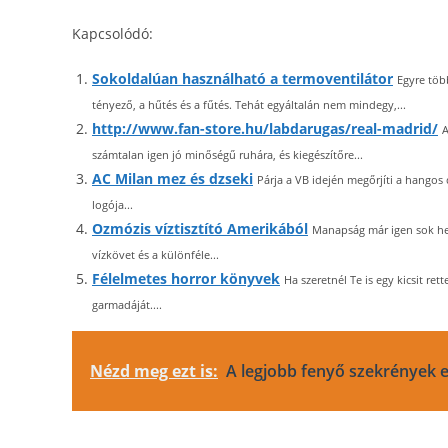
Kapcsolódó:
Sokoldalúan használható a termoventilátor
Egyre töb
tényező, a hűtés és a fűtés. Tehát egyáltalán nem mindegy,...
http://www.fan-store.hu/labdarugas/real-madrid/
A
számtalan igen jó minőségű ruhára, és kiegészítőre...
AC Milan mez és dzseki
Párja a VB idején megőrjíti a hango
logója...
Ozmózis víztisztító Amerikából
Manapság már igen sok hely
vízkövet és a különféle...
Félelmetes horror könyvek
Ha szeretnél Te is egy kicsit re
garmadáját....
Nézd meg ezt is:
A legjobb fenyő szekrények e