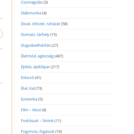
Csomagolás
(3)
Diákmunka
(4)
Divat, öltözet, ruházat
(58)
Domain, tárhely
(15)
pens
n
Duguláselhárítás
(27)
ew
indow
Életmód, egészség
(487)
Építés, építőipar
(217)
Esküvő
(41)
Étel, ital
(73)
Ezoterika
(5)
Film – Mozi
(8)
Fodrászat – Smink
(11)
Fogorvos, fogászat
(16)