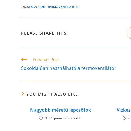
TAGS:
FAN-COIL
,
TERMOVENTILÁTOR
SHARE
PLEASE SHARE THIS
THIS
CONTENT
Read
Previous Post
more
Sokoldalúan használható a termoventilátor
articles
YOU MIGHT ALSO LIKE
Nagyobb méretű lépcsőfok
Vízke
2017. június 28. szerda
20