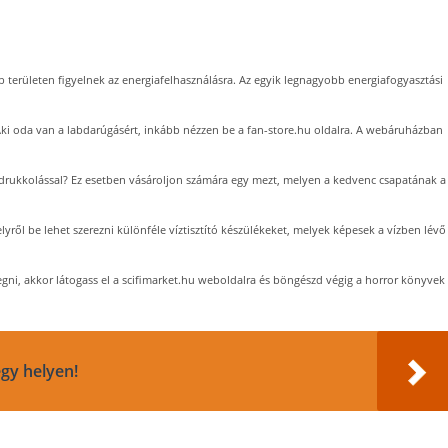
b területen figyelnek az energiafelhasználásra. Az egyik legnagyobb energiafogyasztási
ki oda van a labdarúgásért, inkább nézzen be a fan-store.hu oldalra. A webáruházban
s drukkolással? Ez esetben vásároljon számára egy mezt, melyen a kedvenc csapatának a
ről be lehet szerezni különféle víztisztító készülékeket, melyek képesek a vízben lévő
ttegni, akkor látogass el a scifimarket.hu weboldalra és böngészd végig a horror könyvek
gy helyen!