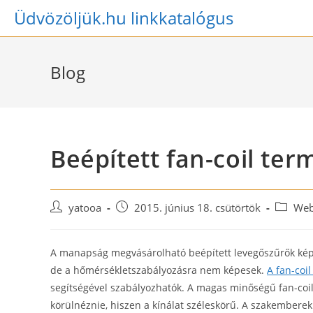
Skip
Üdvözöljük.hu linkkatalógus
to
content
Blog
Beépített fan-coil ter
Post
Post
Post
yatooa
2015. június 18. csütörtök
Web
author:
published:
category
A manapság megvásárolható beépített levegőszűrők képe
de a hőmérsékletszabályozásra nem képesek.
A fan-coi
segítségével szabályozhatók. A magas minőségű fan-coil 
körülnéznie, hiszen a kínálat széleskörű. A szakemberek 