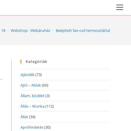
Vie
web
Me
18
>
Webshop - Webáruház
>
Beépített fan-coil termosztáttal
Kategóriák
Ajándék
(73)
Ajtó – Ablak
(60)
Állam, közélet
(3)
Állás – Munka
(112)
Állat
(34)
Apróhirdetés
(30)