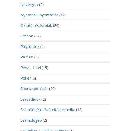
Növények
(5)
Nyomda – nyomtatás
(12)
Oktatás és Iskolák
(84)
Otthon
(82)
Pályázatok
(4)
Parfüm
(8)
Pénz – Hitel
(15)
Póker
(6)
Sport, sportolás
(49)
Szabadidő
(42)
Számítógép – Számítástechnika
(18)
Számológép
(2)
Személyes Oldalak, blogok
(35)