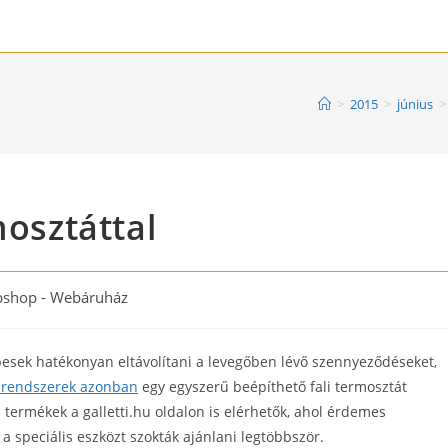
>
2015
>
június
>
mosztáttal
shop - Webáruház
:
sek hatékonyan eltávolítani a levegőben lévő szennyeződéseket,
l rendszerek azonban
egy egyszerű beépíthető fali termosztát
termékek a galletti.hu oldalon is elérhetők, ahol érdemes
a speciális eszközt szokták ajánlani legtöbbször.