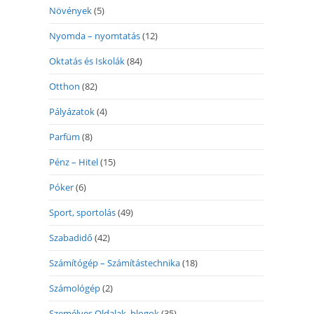
Növények
(5)
Nyomda – nyomtatás
(12)
Oktatás és Iskolák
(84)
Otthon
(82)
Pályázatok
(4)
Parfüm
(8)
Pénz – Hitel
(15)
Póker
(6)
Sport, sportolás
(49)
Szabadidő
(42)
Számítógép – Számítástechnika
(18)
Számológép
(2)
Személyes Oldalak, blogok
(35)