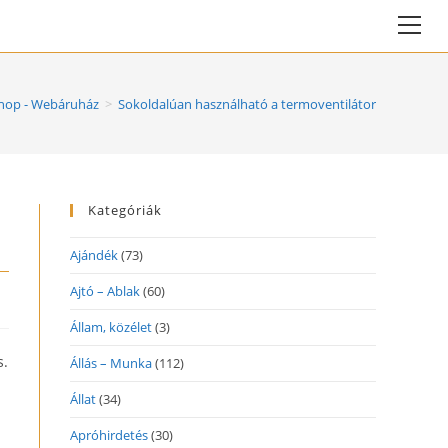
Vie
web
Me
op - Webáruház
>
Sokoldalúan használható a termoventilátor
Kategóriák
Ajándék
(73)
Ajtó – Ablak
(60)
Állam, közélet
(3)
s.
Állás – Munka
(112)
Állat
(34)
Apróhirdetés
(30)