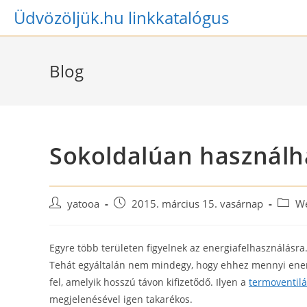
Skip
Üdvözöljük.hu linkkatalógus
to
content
Blog
Sokoldalúan használh
Post
Post
Post
yatooa
2015. március 15. vasárnap
We
author:
published:
catego
Egyre több területen figyelnek az energiafelhasználásra.
Tehát egyáltalán nem mindegy, hogy ehhez mennyi energia 
fel, amelyik hosszú távon kifizetődő. Ilyen a
termoventilá
megjelenésével igen takarékos.