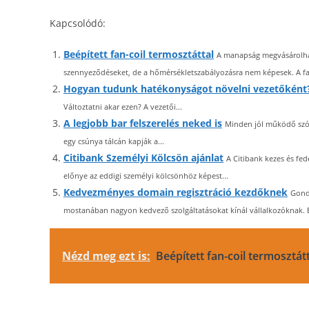
Kapcsolódó:
Beépített fan-coil termosztáttal
A manapság megvásárolhat
szennyeződéseket, de a hőmérsékletszabályozásra nem képesek. A fan
Hogyan tudunk hatékonyságot növelni vezetőként
Változtatni akar ezen? A vezetői...
A legjobb bar felszerelés neked is
Minden jól működő szór
egy csúnya tálcán kapják a...
Citibank Személyi Kölcsön ajánlat
A Citibank kezes és fed
előnye az eddigi személyi kölcsönhöz képest...
Kedvezményes domain regisztráció kezdőknek
Gondo
mostanában nagyon kedvező szolgáltatásokat kínál vállalkozóknak. 
Nézd meg ezt is:
Beépített fan-coil termosztát