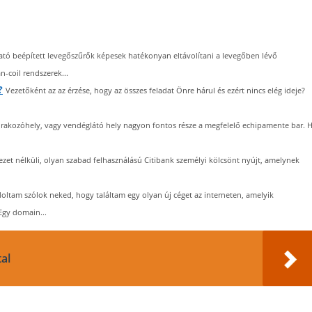
ó beépített levegőszűrők képesek hatékonyan eltávolítani a levegőben lévő
-coil rendszerek...
?
Vezetőként az az érzése, hogy az összes feladat Önre hárul és ezért nincs elég ideje?
akozóhely, vagy vendéglátó hely nagyon fontos része a megfelelő echipamente bar. 
ezet nélküli, olyan szabad felhasználású Citibank személyi kölcsönt nyújt, amelynek
ltam szólok neked, hogy találtam egy olyan új céget az interneten, amelyik
Egy domain...
tal