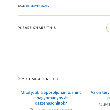
TAGS:
TERMOVENTILÁTOR
SHARE
PLEASE SHARE THIS
THIS
CONTENT
Read
more
articles
YOU MIGHT ALSO LIKE
Mitől jobb a Spóroljon.info, mint
Az ön terv
a hagyományos ár
p
összehasonlítók?
2013
2011. november 5. szombat