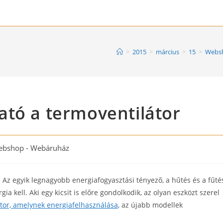
>
2015
>
március
>
15
>
Websh
ató a termoventilátor
bshop - Webáruház
ry:
 Az egyik legnagyobb energiafogyasztási tényező, a hűtés és a fűté
kell. Aki egy kicsit is előre gondolkodik, az olyan eszközt szerel
tor, amelynek energiafelhasználása
, az újabb modellek