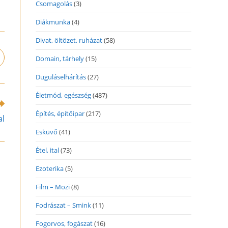
Csomagolás
(3)
Diákmunka
(4)
Divat, öltözet, ruházat
(58)
Domain, tárhely
(15)
pens
n
Duguláselhárítás
(27)
ew
indow
Életmód, egészség
(487)
Építés, építőipar
(217)
al
Esküvő
(41)
Étel, ital
(73)
Ezoterika
(5)
Film – Mozi
(8)
Fodrászat – Smink
(11)
Fogorvos, fogászat
(16)