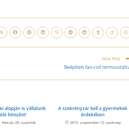
Opens
Opens
Opens
Opens
Opens
Opens
Opens
Opens
Opens
O
in
in
in
in
in
in
in
in
in
i
a
a
a
a
a
a
a
a
a
a
new
new
new
new
new
new
new
new
new
n
window
window
window
window
window
window
window
window
window
w
Next Post
Beépített fan-coil termosztátt
ei alapján is vállalunk
A szekrényzár kell a gyermekek
óló hímzést!
érdekében
. február 28. csütörtök
2015. szeptember 13. vasárnap