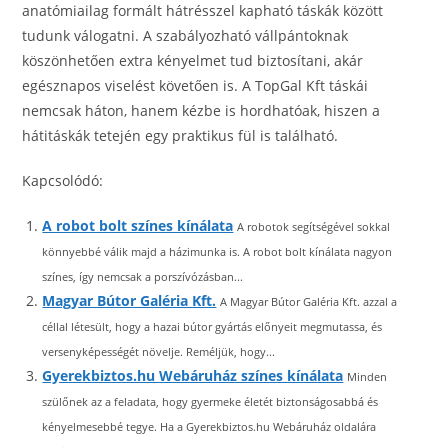
anatómiailag formált hátrésszel kapható táskák között
tudunk válogatni. A szabályozható vállpántoknak
köszönhetően extra kényelmet tud biztosítani, akár
egésznapos viselést követően is. A TopGal Kft táskái
nemcsak háton, hanem kézbe is hordhatóak, hiszen a
hátitáskák tetején egy praktikus fül is található.
Kapcsolódó:
A robot bolt színes kínálata
A robotok segítségével sokkal
könnyebbé válik majd a házimunka is. A robot bolt kínálata nagyon
színes, így nemcsak a porszívózásban...
Magyar Bútor Galéria Kft.
A Magyar Bútor Galéria Kft. azzal a
céllal létesült, hogy a hazai bútor gyártás előnyeit megmutassa, és
versenyképességét növelje. Reméljük, hogy...
Gyerekbiztos.hu Webáruház színes kínálata
Minden
szülőnek az a feladata, hogy gyermeke életét biztonságosabbá és
kényelmesebbé tegye. Ha a Gyerekbiztos.hu Webáruház oldalára