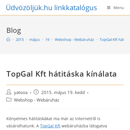
Skip
Üdvözöljük.hu linkkatalógus
Menu
to
content
Blog
>
2015
>
május
>
19
>
Webshop - Webáruház
>
TopGal Kft hátitá
TopGal Kft hátitáska kínálata
Post
Post
yatooa
2015. május 19. kedd
author:
published:
Post
Webshop - Webáruház
category:
Kényelmes hátitáskákat ma már az internetről is
vásárolhatunk. A
TopGal Kft
webáruházba látogatva