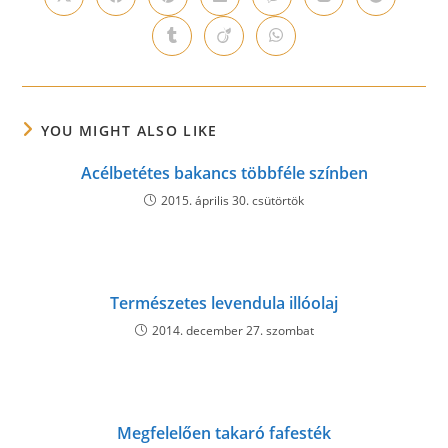
Opens
Opens
Opens
Opens
Opens
Opens
Opens
in
in
in
in
in
in
in
a
a
a
a
a
a
a
Opens
Opens
Opens
new
new
new
new
new
new
new
in
in
in
window
window
window
window
window
window
window
a
a
a
new
new
new
window
window
window
YOU MIGHT ALSO LIKE
Acélbetétes bakancs többféle színben
2015. április 30. csütörtök
Természetes levendula illóolaj
2014. december 27. szombat
Megfelelően takaró fafesték