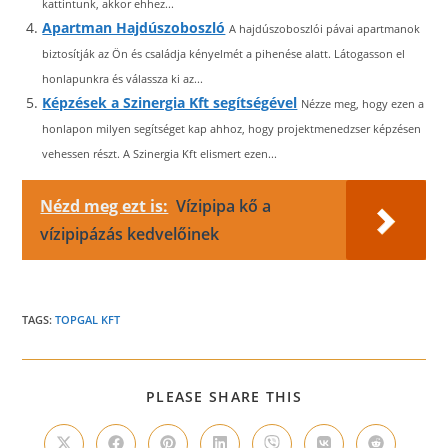
kattintunk, akkor ehhez...
Apartman Hajdúszoboszló
A hajdúszoboszlói pávai apartmanok
biztosítják az Ön és családja kényelmét a pihenése alatt. Látogasson el
honlapunkra és válassza ki az...
Képzések a Szinergia Kft segítségével
Nézze meg, hogy ezen a
honlapon milyen segítséget kap ahhoz, hogy projektmenedzser képzésen
vehessen részt. A Szinergia Kft elismert ezen...
Nézd meg ezt is:
Vízipipa kő a
vízipipázás kedvelőinek
TAGS:
TOPGAL KFT
SHARE
PLEASE SHARE THIS
THIS
CONTENT