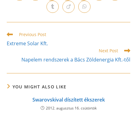
in
in
in
in
in
in
in
a
a
a
a
a
a
a
Opens
Opens
Opens
new
new
new
new
new
new
new
in
in
in
window
window
window
window
window
window
window
a
a
a
new
new
new
window
window
window
Read
Previous Post
more
Extreme Solar Kft.
articles
Next Post
Napelem rendszerek a Bács Zöldenergia Kft.-től
YOU MIGHT ALSO LIKE
Swarovskival díszített ékszerek
2012. augusztus 16. csütörtök