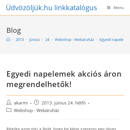
Skip
Üdvözöljük.hu linkkatalógus
Menu
to
content
Blog
>
2013
>
június
>
24
>
Webshop - Webáruház
>
Egyedi napelemek
Egyedi napelemek akciós áron
megrendelhetők!
Post
Post
akarmi
2013. június 24. hétfő
author:
published:
Post
Webshop - Webáruház
category:
Régóta azon töri a fejét, hogy be kéne szerezni egy olyan