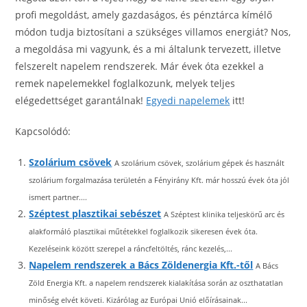
profi megoldást, amely gazdaságos, és pénztárca kímélő
módon tudja biztosítani a szükséges villamos energiát? Nos,
a megoldása mi vagyunk, és a mi általunk tervezett, illetve
felszerelt napelem rendszerek. Már évek óta ezekkel a
remek napelemekkel foglalkozunk, melyek teljes
elégedettséget garantálnak!
Egyedi napelemek
itt!
Kapcsolódó:
Szolárium csövek
A szolárium csövek, szolárium gépek és használt
szolárium forgalmazása területén a Fényirány Kft. már hosszú évek óta jól
ismert partner....
Széptest plasztikai sebészet
A Széptest klinika teljeskörű arc és
alakformáló plasztikai műtétekkel foglalkozik sikeresen évek óta.
Kezeléseink között szerepel a ráncfeltöltés, ránc kezelés,...
Napelem rendszerek a Bács Zöldenergia Kft.-től
A Bács
Zöld Energia Kft. a napelem rendszerek kialakítása során az oszthatatlan
minőség elvét követi. Kizárólag az Európai Unió előírásainak...