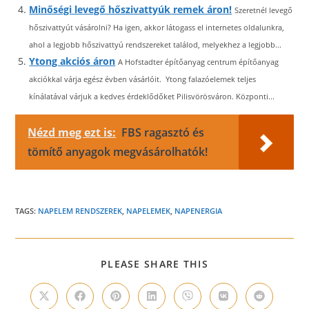
Minőségi levegő hőszivattyúk remek áron!
Szeretnél levegő
hőszivattyút vásárolni? Ha igen, akkor látogass el internetes oldalunkra,
ahol a legjobb hőszivattyú rendszereket találod, melyekhez a legjobb...
Ytong akciós áron
A Hofstadter építőanyag centrum építőanyag
akciókkal várja egész évben vásárlóit. Ytong falazóelemek teljes
kínálatával várjuk a kedves érdeklődőket Pilisvörösváron. Központi...
Nézd meg ezt is:
FBS ragasztó és
tömítő anyagok megvásárolhatók!
TAGS:
NAPELEM RENDSZEREK
,
NAPELEMEK
,
NAPENERGIA
SHARE
PLEASE SHARE THIS
THIS
CONTENT
Opens
Opens
Opens
Opens
Opens
Opens
Opens