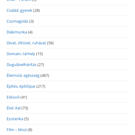
Család, gyerek
(28)
Csomagolás
(3)
Diákmunka
(4)
Divat, öltözet, ruházat
(58)
Domain, tárhely
(15)
Duguláselhárítás
(27)
Életmód, egészség
(487)
Építés, építőipar
(217)
Esküvő
(41)
Étel, ital
(73)
Ezoterika
(5)
Film – Mozi
(8)