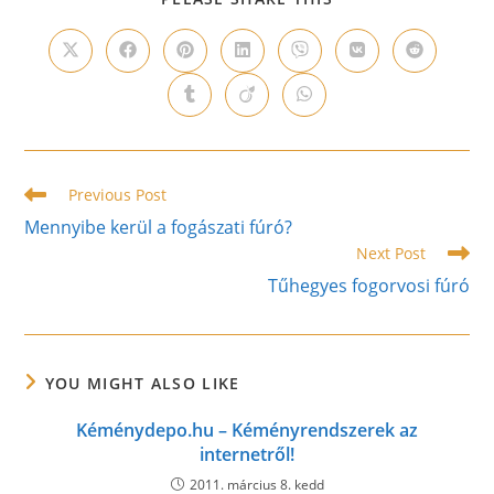
THIS
CONTENT
Opens
Opens
Opens
Opens
Opens
Opens
Opens
in
in
in
in
in
in
in
a
a
a
a
a
a
a
Opens
Opens
Opens
new
new
new
new
new
new
new
in
in
in
window
window
window
window
window
window
window
a
a
a
new
new
new
window
window
window
Read
Previous Post
more
Mennyibe kerül a fogászati fúró?
articles
Next Post
Tűhegyes fogorvosi fúró
YOU MIGHT ALSO LIKE
Kéménydepo.hu – Kéményrendszerek az
internetről!
2011. március 8. kedd