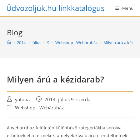
Skip
Üdvözöljük.hu linkkatalógus
Menu
to
content
Blog
>
2014
>
július
>
9
>
Webshop - Webáruház
>
Milyen árú a kézida
Milyen árú a kézidarab?
Post
Post
yatooa
2014. július 9. szerda
author:
published:
Post
Webshop - Webáruház
category:
A webáruház felületén különböző kategóriákba sorolva
érhetőek el a termékek, amelyek kiváló áron rendelhetőek