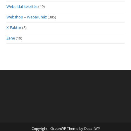
Weboldal készítés
(49)
Webshop – Webáruház
(385)
X-Faktor
(8)
Zene
(19)
Copyright - OceanWP Theme by OceanWP