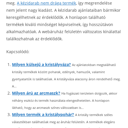
meg.
A kézidarab nem drága termék
, így megrendelése
nem jelent nagy kiadást. A kézidarab ajánlataiban bármikor
keresgélhetnek az érdeklődők. A honlapon található
termékek kiváló minőséget képviselnek, így hosszútávon
alkalmazhatóak. A webáruház felületén változatos kínálattal
találkozhatnak az érdeklődők.
Kapcsolódó:
Milyen külsejű a kristályváza?
Az ajánlatokban megtalálható
kristály termékek között poharak, edények, hamuzók, valamint
gyertyatartók is találhatóak. A kristályváza alacsony áron rendelhető meg.
A...
Milyen árú az arcmaszk?
Ha fogászati területen dolgozik, akkor
néhány eszköz és termék használata elengedhetetlen. A honlapon
látható, hogy az arcmaszk színes változatban is...
Milyen termék a kristálypohár?
A kristály termékek széles
választékban találhatóak meg az áruház felületén. A termékek elegáns