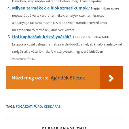
külsőben, szép mintákkal rendelhetőek meg. A kristálypohár...
Milyen termékek a biokozmetikumok?
Napjainkban egyre
népszerűbbé váltak a bio termékek, amelyek csak természetes
alapanyagokat tartalmaznak. A biokozmetikumok kedvező áron
megrendelhető termékek, amelyek között...
Hol kaphatóak kristályvázák?
Az áruház felületén több
kategória közül válogathatnak az érdeklődők, amelyek kiváló ajánlatokkal
szolgálnak a vásárlóknak. A kristályvázák megnyerő külsőben
vásárolhatóak...
Nézd meg ezt is:
Ajándék ötletek
TAGS:
FOGÁSZATI FÚRÓ
,
KÉZIDARAB
SHARE
PLEASE SHARE THIS