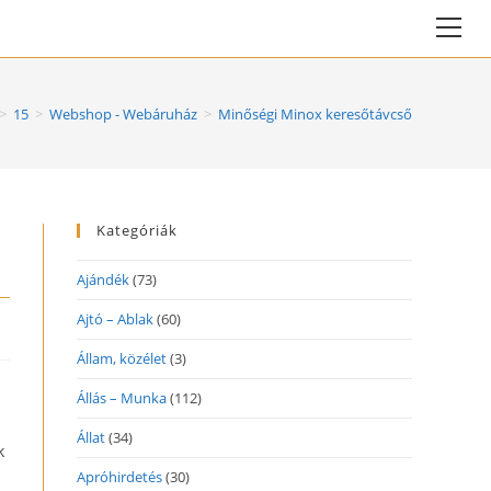
Vie
web
Me
>
15
>
Webshop - Webáruház
>
Minőségi Minox keresőtávcső
Kategóriák
Ajándék
(73)
Ajtó – Ablak
(60)
Állam, közélet
(3)
Állás – Munka
(112)
Állat
(34)
k
Apróhirdetés
(30)