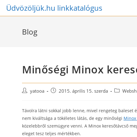
Skip
Üdvözöljük.hu linkkatalógus
to
content
Blog
Minőségi Minox keres
Post
Post
Post
yatooa
2015. április 15. szerda
Websh
author:
published:
category:
Távolra látni sokkal jobb lenne, mivel rengeteg baleset
nem kiváltsága a tökéletes látás, de egy minőségi
Minox 
közelebbről szemügyre venni. A Minox keresőtávcső meg
eleget tesz teljes mértékben.