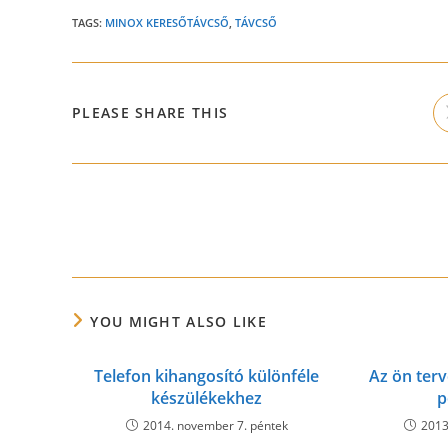
TAGS:
MINOX KERESŐTÁVCSŐ
,
TÁVCSŐ
SHARE
PLEASE SHARE THIS
THIS
CONTENT
Read
more
articles
YOU MIGHT ALSO LIKE
Telefon kihangosító különféle
Az ön terv
készülékekhez
p
2014. november 7. péntek
2013