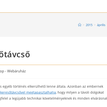
>
2015
>
április
őtávcső
op - Webáruház
 és egyéb történés elkerülhető lenne általa. Azonban az embernek
keresőtávcsővel megtapasztalhatja
, hogy milyen a távoli dolgokat
felel a legújabb technikai követelményeknek és minden elvárásna