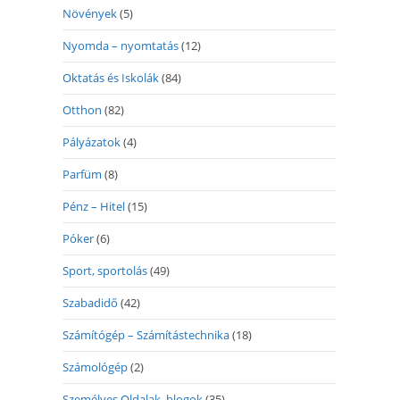
Növények
(5)
Nyomda – nyomtatás
(12)
Oktatás és Iskolák
(84)
Otthon
(82)
Pályázatok
(4)
Parfüm
(8)
Pénz – Hitel
(15)
Póker
(6)
Sport, sportolás
(49)
Szabadidő
(42)
Számítógép – Számítástechnika
(18)
Számológép
(2)
Személyes Oldalak, blogok
(35)