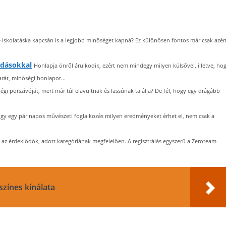
 iskolatáska kapcsán is a legjobb minőséget kapná? Ez különösen fontos már csak azér
ldásokkal
Honlapja önről árulkodik, ezért nem mindegy milyen külsővel, illetve, ho
rát, minőségi honlapot...
gi porszívóját, mert már túl elavultnak és lassúnak találja? De fél, hogy egy drágább
y egy pár napos művészeti foglalkozás milyen eredményeket érhet el, nem csak a
 az érdeklődők, adott kategóriának megfelelően. A regisztrálás egyszerű a Zeroteam
zínes kínálata