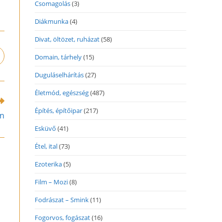
Csomagolás
(3)
Diákmunka
(4)
Divat, öltözet, ruházat
(58)
Domain, tárhely
(15)
pens
n
Duguláselhárítás
(27)
ew
indow
Életmód, egészség
(487)
Építés, építőipar
(217)
en
Esküvő
(41)
Étel, ital
(73)
Ezoterika
(5)
Film – Mozi
(8)
Fodrászat – Smink
(11)
Fogorvos, fogászat
(16)