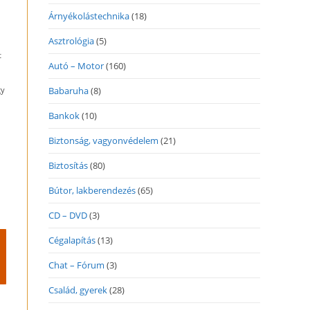
Árnyékolástechnika
(18)
Asztrológia
(5)
t
Autó – Motor
(160)
gy
Babaruha
(8)
Bankok
(10)
Biztonság, vagyonvédelem
(21)
Biztosítás
(80)
Bútor, lakberendezés
(65)
CD – DVD
(3)
Cégalapítás
(13)
Chat – Fórum
(3)
Család, gyerek
(28)