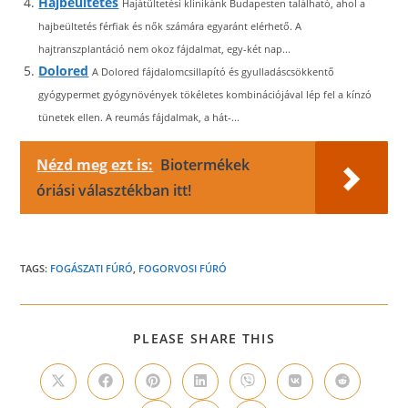
Hajbeültetés
Hajátültetési klinikánk Budapesten található, ahol a
hajbeültetés férfiak és nők számára egyaránt elérhető. A
hajtranszplantáció nem okoz fájdalmat, egy-két nap...
Dolored
A Dolored fájdalomcsillapító és gyulladáscsökkentő
gyógypermet gyógynövények tökéletes kombinációjával lép fel a kínzó
tünetek ellen. A reumás fájdalmak, a hát-...
Nézd meg ezt is:
Biotermékek
óriási választékban itt!
TAGS:
FOGÁSZATI FÚRÓ
,
FOGORVOSI FÚRÓ
SHARE
PLEASE SHARE THIS
THIS
CONTENT
Opens
Opens
Opens
Opens
Opens
Opens
Opens
in
in
in
in
in
in
in