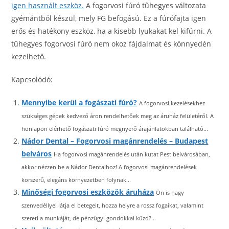
igen használt eszköz.
A fogorvosi fúró tűhegyes változata
gyémántból készül, mely FG befogású. Ez a fúrófajta igen
erős és hatékony eszköz, ha a kisebb lyukakat kel kifúrni. A
tűhegyes fogorvosi fúró nem okoz fájdalmat és könnyedén
kezelhető.
Kapcsolódó:
Mennyibe kerül a fogászati fúró?
A fogorvosi kezelésekhez
szükséges gépek kedvező áron rendelhetőek meg az áruház felületéről. A
honlapon elérhető fogászati fúró megnyerő árajánlatokban található...
Nádor Dental – Fogorvosi magánrendelés – Budapest
belváros
Ha fogorvosi magánrendelés után kutat Pest belvárosában,
akkor nézzen be a Nádor Dentalhoz! A fogorvosi magánrendelések
korszerű, elegáns környezetben folynak...
Minőségi fogorvosi eszközök áruháza
Ön is nagy
szenvedéllyel látja el betegeit, hozza helyre a rossz fogaikat, valamint
szereti a munkáját, de pénzügyi gondokkal küzd?...