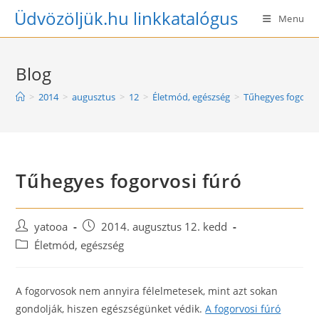
Skip
Üdvözöljük.hu linkkatalógus
Menu
to
content
Blog
>
2014
>
augusztus
>
12
>
Életmód, egészség
>
Tűhegyes fogorvo
Tűhegyes fogorvosi fúró
Post
Post
yatooa
2014. augusztus 12. kedd
author:
published:
Post
Életmód, egészség
category:
A fogorvosok nem annyira félelmetesek, mint azt sokan
gondolják, hiszen egészségünket védik.
A fogorvosi fúró