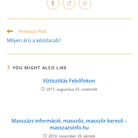
a
a
a
a
a
a
a
Opens
Opens
Opens
new
new
new
new
new
new
new
in
in
in
window
window
window
window
window
window
window
a
a
a
new
new
new
window
window
window
Read
Previous Post
more
Milyen árú a kézidarab?
articles
YOU MIGHT ALSO LIKE
Víztisztítás Felsőfokon
2011. augusztus 25. csütörtök
Masszázs információ, masszőz, masszőr kereső –
masszazsinfo.hu
2010. november 26. péntek