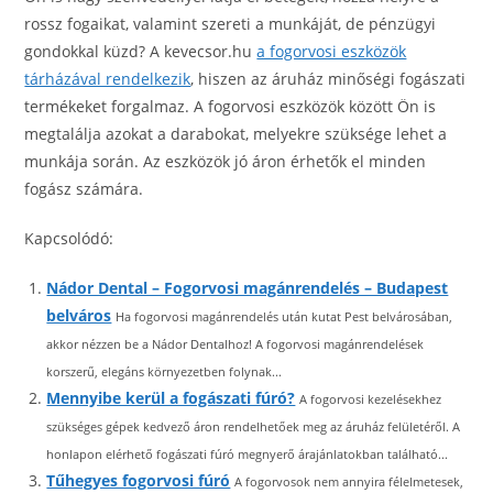
rossz fogaikat, valamint szereti a munkáját, de pénzügyi
gondokkal küzd? A kevecsor.hu
a fogorvosi eszközök
tárházával rendelkezik
, hiszen az áruház minőségi fogászati
termékeket forgalmaz. A fogorvosi eszközök között Ön is
megtalálja azokat a darabokat, melyekre szüksége lehet a
munkája során. Az eszközök jó áron érhetők el minden
fogász számára.
Kapcsolódó:
Nádor Dental – Fogorvosi magánrendelés – Budapest
belváros
Ha fogorvosi magánrendelés után kutat Pest belvárosában,
akkor nézzen be a Nádor Dentalhoz! A fogorvosi magánrendelések
korszerű, elegáns környezetben folynak...
Mennyibe kerül a fogászati fúró?
A fogorvosi kezelésekhez
szükséges gépek kedvező áron rendelhetőek meg az áruház felületéről. A
honlapon elérhető fogászati fúró megnyerő árajánlatokban található...
Tűhegyes fogorvosi fúró
A fogorvosok nem annyira félelmetesek,