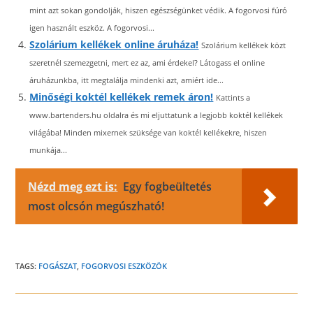
mint azt sokan gondolják, hiszen egészségünket védik. A fogorvosi fúró
igen használt eszköz. A fogorvosi...
Szolárium kellékek online áruháza!
Szolárium kellékek közt
szeretnél szemezgetni, mert ez az, ami érdekel? Látogass el online
áruházunkba, itt megtalálja mindenki azt, amiért ide...
Minőségi koktél kellékek remek áron!
Kattints a
www.bartenders.hu oldalra és mi eljuttatunk a legjobb koktél kellékek
világába! Minden mixernek szüksége van koktél kellékekre, hiszen
munkája...
Nézd meg ezt is:
Egy fogbeültetés
most olcsón megúszható!
TAGS:
FOGÁSZAT
,
FOGORVOSI ESZKÖZÖK