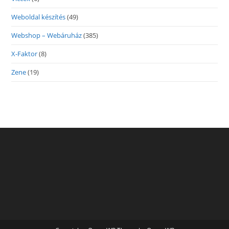
Weboldal készítés
(49)
Webshop – Webáruház
(385)
X-Faktor
(8)
Zene
(19)