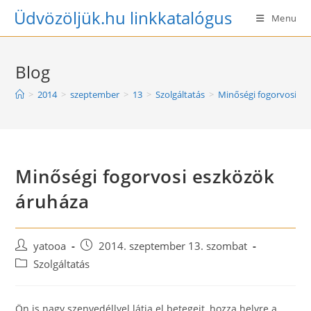
Skip
Üdvözöljük.hu linkkatalógus
Menu
to
content
Blog
>
2014
>
szeptember
>
13
>
Szolgáltatás
>
Minőségi fogorvosi es
Minőségi fogorvosi eszközök
áruháza
Post
Post
yatooa
2014. szeptember 13. szombat
author:
published:
Post
Szolgáltatás
category:
Ön is nagy szenvedéllyel látja el betegeit, hozza helyre a