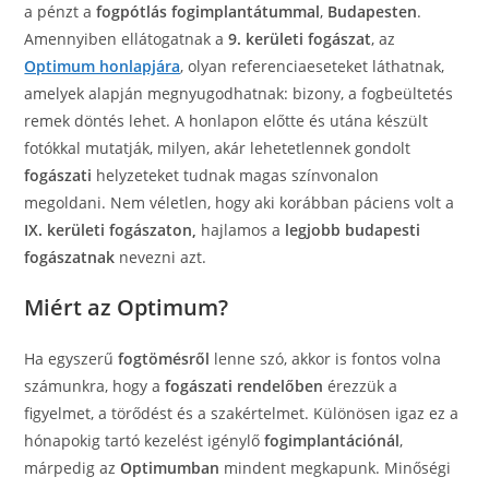
a pénzt a
fogpótlás fogimplantátummal
,
Budapesten
.
Amennyiben ellátogatnak a
9. kerületi fogászat
, az
Optimum honlapjára
, olyan referenciaeseteket láthatnak,
amelyek alapján megnyugodhatnak: bizony, a fogbeültetés
remek döntés lehet. A honlapon előtte és utána készült
fotókkal mutatják, milyen, akár lehetetlennek gondolt
fogászati
helyzeteket tudnak magas színvonalon
megoldani. Nem véletlen, hogy aki korábban páciens volt a
IX. kerületi fogászaton,
hajlamos a
legjobb budapesti
fogászatnak
nevezni azt.
Miért az Optimum?
Ha egyszerű
fogtömésről
lenne szó, akkor is fontos volna
számunkra, hogy a
fogászati rendelőben
érezzük a
figyelmet, a törődést és a szakértelmet. Különösen igaz ez a
hónapokig tartó kezelést igénylő
fogimplantációnál
,
márpedig az
Optimumban
mindent megkapunk. Minőségi