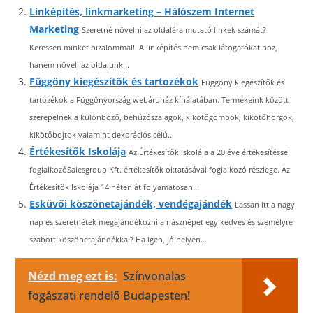
Linképítés, linkmarketing – Hálószem Internet
Marketing
Szeretné növelni az oldalára mutató linkek számát?
Keressen minket bizalommal! A linképítés nem csak látogatókat hoz,
hanem növeli az oldalunk...
Függöny kiegészítők és tartozékok
Függöny kiegészítők és
tartozékok a Függönyország webáruház kínálatában. Termékeink között
szerepelnek a különböző, behúzószalagok, kikötőgombok, kikötőhorgok,
kikötőbojtok valamint dekorációs célú...
Értékesítők Iskolája
Az Értékesítők Iskolája a 20 éve értékesítéssel
foglalkozóSalesgroup Kft. értékesítők oktatásával foglalkozó részlege. Az
Értékesítők Iskolája 14 héten át folyamatosan...
Esküvői köszönetajándék, vendégajándék
Lassan itt a nagy
nap és szeretnétek megajándékozni a násznépet egy kedves és személyre
szabott köszönetajándékkal? Ha igen, jó helyen...
Nézd meg ezt is:
Színvonalas
fogászati rendelő Budapesten!