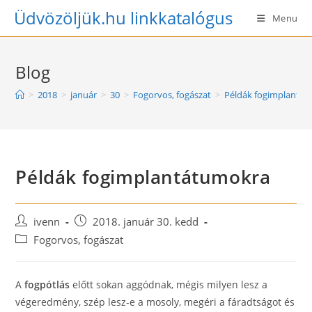
Skip
Üdvözöljük.hu linkkatalógus
Menu
to
content
Blog
>
2018
>
január
>
30
>
Fogorvos, fogászat
>
Példák fogimplantá
Példák fogimplantátumokra
Post
Post
ivenn
2018. január 30. kedd
author:
published:
Post
Fogorvos, fogászat
category:
A
fogpótlás
előtt sokan aggódnak, mégis milyen lesz a
végeredmény, szép lesz-e a mosoly, megéri a fáradtságot és