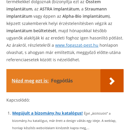
termékekkel dolgoznak (bizonyítja ezt az
Osstem
implantátum
, az
ASTRA implantátum
, a
Straumann
implantátum
vagy éppen az
Alpha-Bio implantátum
),
képzett szakemberek helyi érzéstelenítésben végzik az
implantátum beültetését
, majd hónapokkal később
ugyanők alakítják ki az eredeti foghoz igen hasonlító pótlást.
Az árakról, részletekről a
www.fogaszat-pest.hu
honlapon
olvashat, s ahogyan már említettük, meggyőző előtte-utána
referenciaesetek között is nézelődhet.
Nézd meg ezt is:
Fogpótlás
Kapcsolódó:
Megújult a bizomány.hu katalógus!
Éjjel „átöltözött” a
bizomány.hu katalógus, már érett a design váltás egy ideje. A weblap,
honlap készítés weboldalam kinézetét kapta meg,...