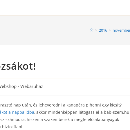
>
2016
>
novembe
zsákot!
Webshop - Webáruház
ory:
rasztó nap után, és leheveredni a kanapéra pihenni egy kicsit?
sákot a nappalidba
, akkor mindenképpen látogass el a bab-szem.hu
lesz számodra, hiszen a szakemberek a megfelelő alapanyagok
 biztosítani.