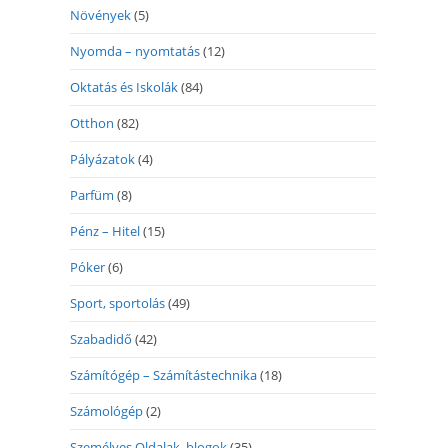
Növények
(5)
Nyomda – nyomtatás
(12)
Oktatás és Iskolák
(84)
Otthon
(82)
Pályázatok
(4)
Parfüm
(8)
Pénz – Hitel
(15)
Póker
(6)
Sport, sportolás
(49)
Szabadidő
(42)
Számítógép – Számítástechnika
(18)
Számológép
(2)
Személyes Oldalak, blogok
(35)