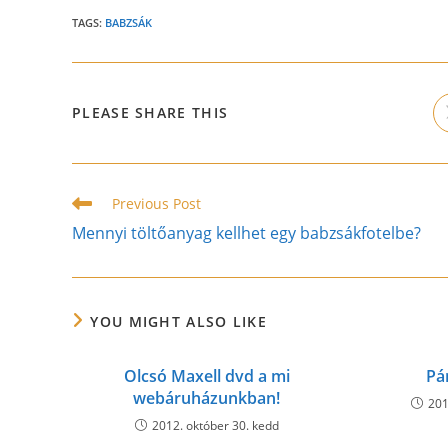
TAGS:
BABZSÁK
SHARE
PLEASE SHARE THIS
THIS
CONTENT
Read
Previous Post
more
Mennyi töltőanyag kellhet egy babzsákfotelbe?
articles
YOU MIGHT ALSO LIKE
Olcsó Maxell dvd a mi
Pá
webáruházunkban!
201
2012. október 30. kedd