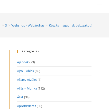
Vie
web
Me
r
>
3
>
Webshop - Webáruház
>
Készíts magadnak babzsákot!
Kategóriák
Ajándék
(73)
Ajtó – Ablak
(60)
Állam, közélet
(3)
Állás – Munka
(112)
Állat
(34)
Apróhirdetés
(30)