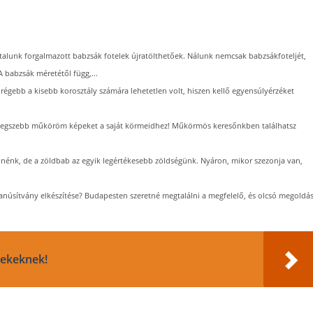
ltalunk forgalmazott babzsák fotelek újratölthetőek. Nálunk nemcsak babzsákfoteljét,
 babzsák méretétől függ,...
s régebb a kisebb korosztály számára lehetetlen volt, hiszen kellő egyensúlyérzéket
a legszebb műköröm képeket a saját körmeidhez! Műkörmös keresőnkben találhatsz
nénk, de a zöldbab az egyik legértékesebb zöldségünk. Nyáron, mikor szezonja van,
anúsítvány elkészítése? Budapesten szeretné megtalálni a megfelelő, és olcsó megoldá
rekeknek!