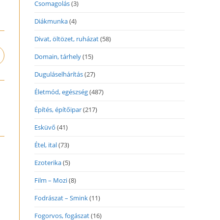
Csomagolás
(3)
Diákmunka
(4)
Divat, öltözet, ruházat
(58)
Domain, tárhely
(15)
pens
n
Duguláselhárítás
(27)
ew
indow
Életmód, egészség
(487)
Építés, építőipar
(217)
Esküvő
(41)
Étel, ital
(73)
Ezoterika
(5)
Film – Mozi
(8)
Fodrászat – Smink
(11)
Fogorvos, fogászat
(16)