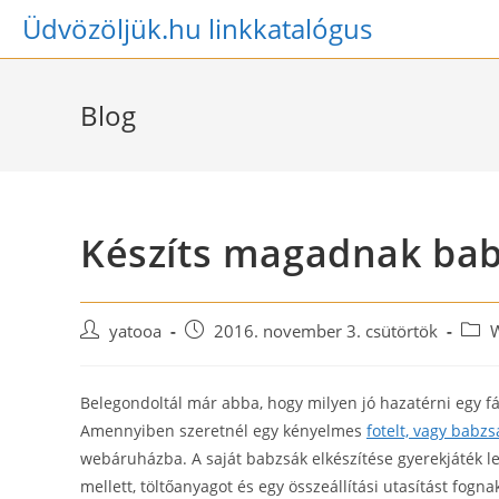
Skip
Üdvözöljük.hu linkkatalógus
to
content
Blog
Készíts magadnak bab
Post
Post
Post
yatooa
2016. november 3. csütörtök
author:
published:
categ
Belegondoltál már abba, hogy milyen jó hazatérni egy fá
Amennyiben szeretnél egy kényelmes
fotelt, vagy babz
webáruházba. A saját babzsák elkészítése gyerekjáték 
mellett, töltőanyagot és egy összeállítási utasítást fognak