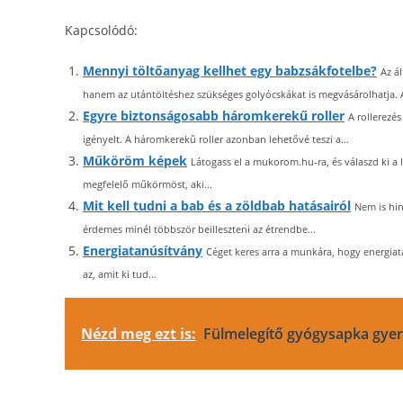
Kapcsolódó:
Mennyi töltőanyag kellhet egy babzsákfotelbe?
Az á
hanem az utántöltéshez szükséges golyócskákat is megvásárolhatja. A
Egyre biztonságosabb háromkerekű roller
A rollerezé
igényelt. A háromkerekű roller azonban lehetővé teszi a...
Műköröm képek
Látogass el a mukorom.hu-ra, és válaszd ki 
megfelelő műkörmöst, aki...
Mit kell tudni a bab és a zöldbab hatásairól
Nem is hin
érdemes minél többször beilleszteni az étrendbe...
Energiatanúsítvány
Céget keres arra a munkára, hogy energiat
az, amit ki tud...
Nézd meg ezt is:
Fülmelegítő gyógysapka gye