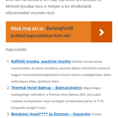
kérhető éjszakai túra is melyen a kis dínókutatók
előszeretettel vesznek részt.
Nézd meg ezt is:
Barlangfürdő
árakkal kapcsolatban katt ide!
Kapcsolódó:
Külföldi munka, ausztriai munka
Külföldi munka német
nyelvterületen Ausztriai munkákra, ausztriai állások betöltésére keresünk
magyar munkavállalókat!Ajánlataink között számos vendéglátóipari állást,
szállodaipari állást, építőipari állást...
Thermal Hotel Balmaz – Balmazújváros
Négycsillagos
kastélyjellegű szállodánk, a Thermal Hotel Balmaz 2005. júniusától
családias környezetben várja vendégeit termálmedencéjével. A 77 fő
kényelmét szolgáló hotel...
Betekints Hotel**** és Étterem – Veszprém
A hotel