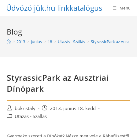
Skip
Üdvözöljük.hu linkkatalógus
Menu
to
content
Blog
>
2013
>
június
>
18
>
Utazás - Szállás
>
StyrassicPark az Ausztria
StyrassicPark az Ausztriai
Dínópark
Post
Post
bbkristaly
2013. június 18. kedd
author:
published:
Post
Utazás - Szállás
category:
Gyermeke szereti a Dínókat? Nézze meg vele a Rábafüzestől