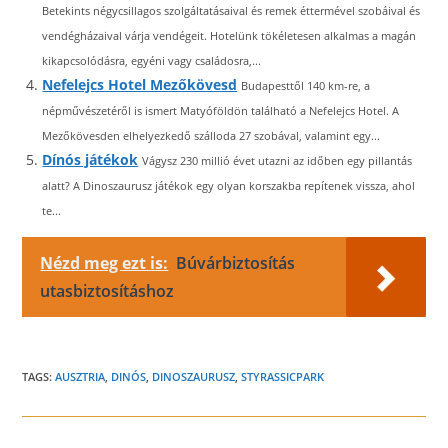
Betekints négycsillagos szolgáltatásaival és remek éttermével szobáival és
vendégházaival várja vendégeit. Hotelünk tökéletesen alkalmas a magán
kikapcsolódásra, egyéni vagy családosra,...
Nefelejcs Hotel Mezőkövesd
Budapesttől 140 km-re, a
népművészetéről is ismert Matyóföldön található a Nefelejcs Hotel. A
Mezőkövesden elhelyezkedő szálloda 27 szobával, valamint egy...
Dínós játékok
Vágysz 230 millió évet utazni az időben egy pillantás
alatt? A Dinoszaurusz játékok egy olyan korszakba repítenek vissza, ahol
te...
Nézd meg ezt is:
Búvárbiztosítás
utasbiztosításhoz
TAGS:
AUSZTRIA
,
DINÓS
,
DINOSZAURUSZ
,
STYRASSICPARK