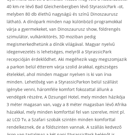
40 km-re lévő Bad Gleichenbergben lévő StyrassicPark -ot,
melyben 80 db élethű nagyságú és színű Dinoszaurusz
látható. A dínópark minden nap különböző programokkal
várja a gyermekeket, van Dinoszaurusz show, földrengés
szimulátor, vulkánkitörés, 3D moziban pedig
megismerkedhetünk a dínók világával. Magyar nyelvű
idegenvezetés is lehetséges, melyről a StyrassicPark
recepcióján érdeklődhet. Aki megéhezik vagy megszomjazik
a parkon belül étterem várja szolid árakkal, egészséges
ételekkel, ahol minden magyar nyelven is ki van írva
minden. Lehetőség van a StyrassicParkon belül szállást
igénybe venni, háromféle komfort fokozattal állunk a
vendégek részére, A Dzsungel Hotel, mely minden házikója
3 méter magasan van, vagy a 8 méter magasban lévő Afrika
házakkal, mely minden komforttal fel van szerelve, mint pl.
az LCD Tv, a Szafari szobák szintén minden komforttal
rendelkeznek, de a földszinten vannak. A szállás kedvező
áron van tartalmaz a két napi StyrassicPark belépőt is,