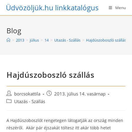
Skip
Üdvözöljük.hu linkkatalógus
Menu
to
content
Blog
>
2013
>
július
>
14
>
Utazás - Szállás
>
Hajdúszoboszló szállás
Hajdúszoboszló szállás
Post
Post
borcsokattila
2013. július 14. vasárnap
author:
published:
Post
Utazás - Szállás
category:
A Hajdúszoboszlót rengetegen látogatják az ország minden
részéről. Akár pár éjszakát töltesz itt akár több hetet