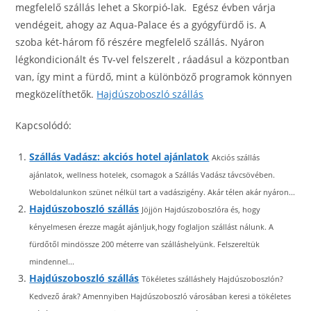
megfelelő szállás lehet a Skorpió-lak. Egész évben várja
vendégeit, ahogy az Aqua-Palace és a gyógyfürdő is. A
szoba két-három fő részére megfelelő szállás. Nyáron
légkondicionált és Tv-vel felszerelt , ráadásul a központban
van, így mint a fürdő, mint a különböző programok könnyen
megközelíthetők.
Hajdúszoboszló szállás
Kapcsolódó:
Szállás Vadász: akciós hotel ajánlatok
Akciós szállás
ajánlatok, wellness hotelek, csomagok a Szállás Vadász távcsövében.
Weboldalunkon szünet nélkül tart a vadászigény. Akár télen akár nyáron...
Hajdúszoboszló szállás
Jöjjön Hajdúszoboszlóra és, hogy
kényelmesen érezze magát ajánljuk,hogy foglaljon szállást nálunk. A
fürdőtől mindössze 200 méterre van szálláshelyünk. Felszereltük
mindennel...
Hajdúszoboszló szállás
Tökéletes szálláshely Hajdúszoboszlón?
Kedvező árak? Amennyiben Hajdúszoboszló városában keresi a tökéletes