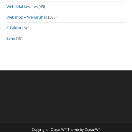
Weboldal készítés
(49)
Webshop – Webáruház
(385)
X-Faktor
(8)
Zene
(19)
Copyright - OceanWP Theme by OceanWP