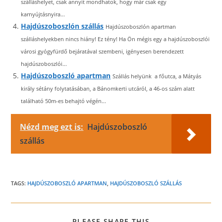
szálláshelyet, csak annyit mondhatok, hogy már csak egy
karnyújtásnyira...
Hajdúszoboszlón szállás
Hajdúszoboszlón apartman
szálláshelyekben nincs hiány! Ez tény! Ha Ön mégis egy a hajdúszoboszlói
városi gyógyfürdő bejáratával szembeni, igényesen berendezett
hajdúszoboszlói...
Hajdúszoboszló apartman
Szállás helyünk a főutca, a Mátyás
király sétány folytatásában, a Bánomkerti utcáról, a 46-os szám alatt
található 50m-es behajtó végén...
Nézd meg ezt is:
Hajdúszoboszló
szállás
TAGS:
HAJDÚSZOBOSZLÓ APARTMAN
,
HAJDÚSZOBOSZLÓ SZÁLLÁS
SHARE
PLEASE SHARE THIS