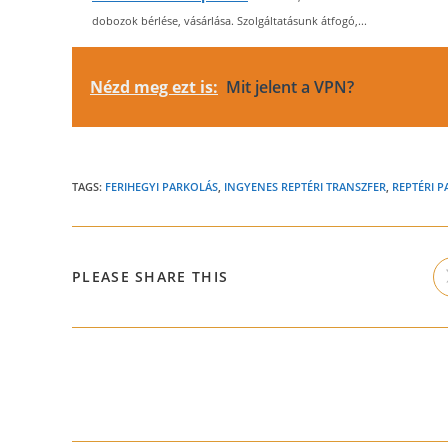
dobozok bérlése, vásárlása. Szolgáltatásunk átfogó,...
Nézd meg ezt is:
Mit jelent a VPN?
TAGS:
FERIHEGYI PARKOLÁS
,
INGYENES REPTÉRI TRANSZFER
,
REPTÉRI 
SHARE
PLEASE SHARE THIS
THIS
CONTENT
Read
more
articles