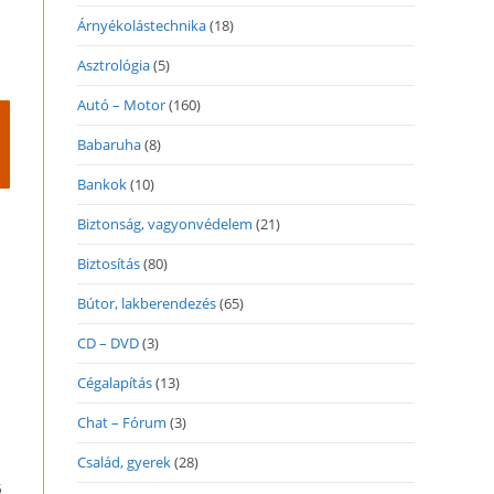
Árnyékolástechnika
(18)
Asztrológia
(5)
Autó – Motor
(160)
Babaruha
(8)
Bankok
(10)
Biztonság, vagyonvédelem
(21)
Biztosítás
(80)
Bútor, lakberendezés
(65)
CD – DVD
(3)
Cégalapítás
(13)
Chat – Fórum
(3)
Család, gyerek
(28)
ő