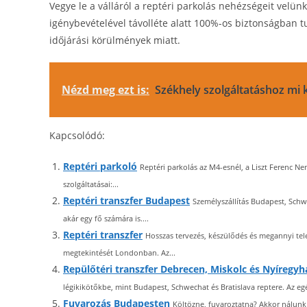
Vegye le a válláról a reptéri parkolás nehézségeit velün
igénybevételével távolléte alatt 100%-os biztonságban tu
időjárási körülmények miatt.
Nézd meg ezt is:
Székhely szolgáltatáshoz mi k
Kapcsolódó:
Reptéri parkoló
Reptéri parkolás az M4-esnél, a Liszt Ferenc Nem
szolgáltatásai:...
Reptéri transzfer Budapest
Személyszállítás Budapest, Schwe
akár egy fő számára is....
Reptéri transzfer
Hosszas tervezés, készülődés és megannyi tel
megtekintését Londonban. Az...
Repülőtéri transzfer Debrecen, Miskolc és Nyíregy
légikikötőkbe, mint Budapest, Schwechat és Bratislava reptere. Az egé
Fuvarozás Budapesten
Költözne, fuvaroztatna? Akkor nálunk 