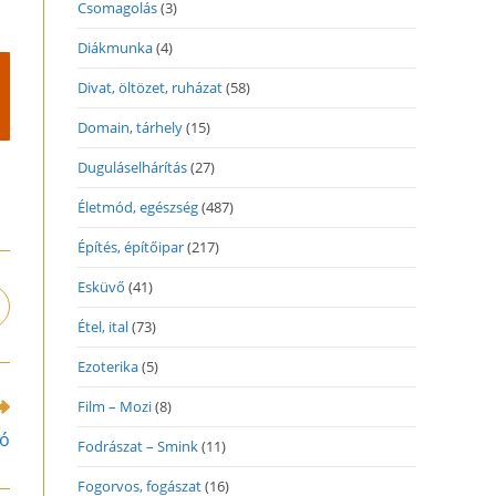
Csomagolás
(3)
Diákmunka
(4)
Divat, öltözet, ruházat
(58)
Domain, tárhely
(15)
Duguláselhárítás
(27)
Életmód, egészség
(487)
Építés, építőipar
(217)
Esküvő
(41)
pens
Étel, ital
(73)
n
ew
Ezoterika
(5)
indow
Film – Mozi
(8)
ló
Fodrászat – Smink
(11)
Fogorvos, fogászat
(16)