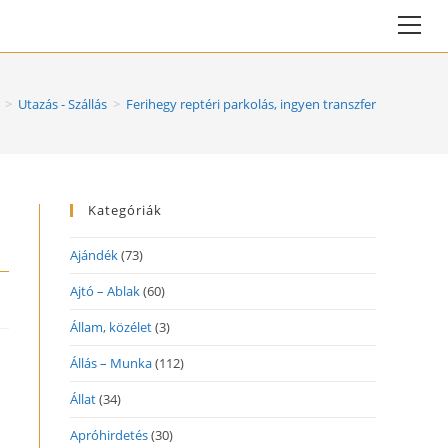
Vie
web
Me
>
Utazás - Szállás
>
Ferihegy reptéri parkolás, ingyen transzfer
Kategóriák
Ajándék
(73)
Ajtó – Ablak
(60)
Állam, közélet
(3)
Állás – Munka
(112)
Állat
(34)
Apróhirdetés
(30)