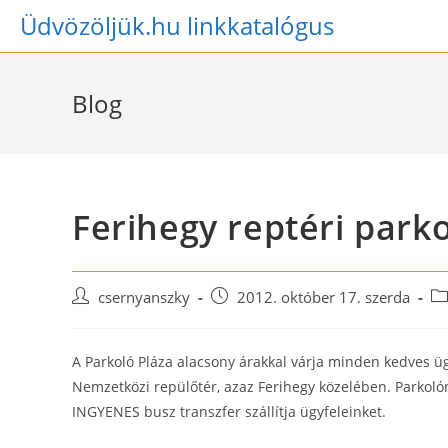
Skip
Üdvözöljük.hu linkkatalógus
to
content
Blog
Ferihegy reptéri parko
Post
Post
Po
csernyanszky
2012. október 17. szerda
author:
published:
ca
A Parkoló Pláza alacsony árakkal várja minden kedves ügy
Nemzetközi repülőtér, azaz Ferihegy közelében. Parkolón
INGYENES busz transzfer szállítja ügyfeleinket.