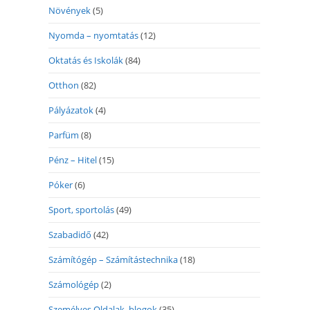
Növények
(5)
Nyomda – nyomtatás
(12)
Oktatás és Iskolák
(84)
Otthon
(82)
Pályázatok
(4)
Parfüm
(8)
Pénz – Hitel
(15)
Póker
(6)
Sport, sportolás
(49)
Szabadidő
(42)
Számítógép – Számítástechnika
(18)
Számológép
(2)
Személyes Oldalak, blogok
(35)