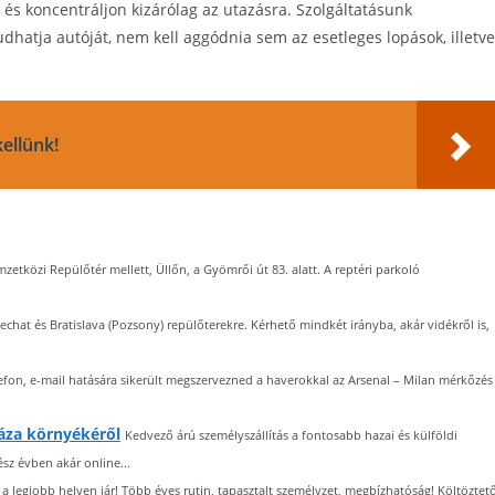
k és koncentráljon kizárólag az utazásra. Szolgáltatásunk
dhatja autóját, nem kell aggódnia sem az esetleges lopások, illetve
ellünk!
zetközi Repülőtér mellett, Üllőn, a Gyömrői út 83. alatt. A reptéri parkoló
chat és Bratislava (Pozsony) repülőterekre. Kérhető mindkét irányba, akár vidékről is,
efon, e-mail hatására sikerült megszervezned a haverokkal az Arsenal – Milan mérkőzés
háza környékéről
Kedvező árú személyszállítás a fontosabb hazai és külföldi
sz évben akár online...
a legjobb helyen jár! Több éves rutin, tapasztalt személyzet, megbízhatóság! Költöztet