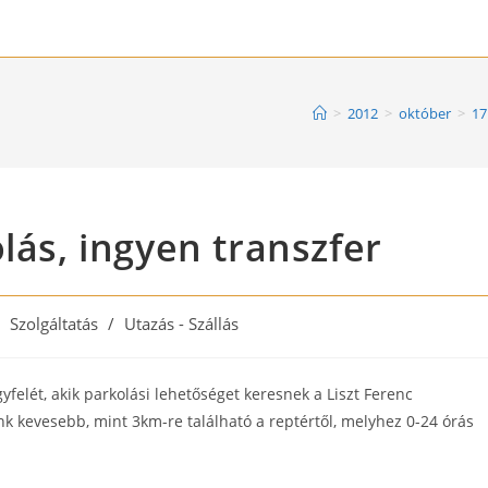
>
2012
>
október
>
17
lás, ingyen transzfer
st
Szolgáltatás
/
Utazás - Szállás
tegory:
felét, akik parkolási lehetőséget keresnek a Liszt Ferenc
k kevesebb, mint 3km-re található a reptértől, melyhez 0-24 órás