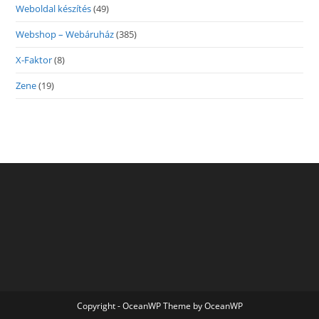
Weboldal készítés
(49)
Webshop – Webáruház
(385)
X-Faktor
(8)
Zene
(19)
Copyright - OceanWP Theme by OceanWP