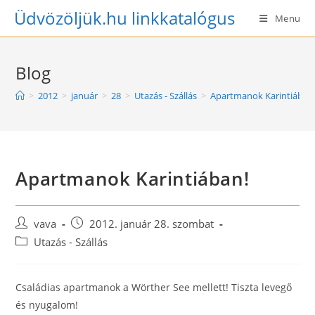
Skip
Üdvözöljük.hu linkkatalógus
Menu
to
content
Blog
>
2012
>
január
>
28
>
Utazás - Szállás
>
Apartmanok Karintiában
Apartmanok Karintiában!
Post
Post
vava
2012. január 28. szombat
author:
published:
Post
Utazás - Szállás
category:
Családias apartmanok a Wörther See mellett! Tiszta levegő
és nyugalom!