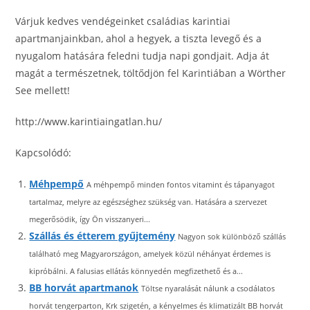
Várjuk kedves vendégeinket családias karintiai
apartmanjainkban, ahol a hegyek, a tiszta levegő és a
nyugalom hatására feledni tudja napi gondjait. Adja át
magát a természetnek, töltődjön fel Karintiában a Wörther
See mellett!
http://www.karintiaingatlan.hu/
Kapcsolódó:
Méhpempő
A méhpempő minden fontos vitamint és tápanyagot
tartalmaz, melyre az egészséghez szükség van. Hatására a szervezet
megerősödik, így Ön visszanyeri...
Szállás és étterem gyűjtemény
Nagyon sok különböző szállás
található meg Magyarországon, amelyek közül néhányat érdemes is
kipróbálni. A falusias ellátás könnyedén megfizethető és a...
BB horvát apartmanok
Töltse nyaralását nálunk a csodálatos
horvát tengerparton, Krk szigetén, a kényelmes és klimatizált BB horvát