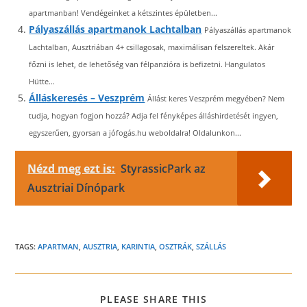
apartmanban! Vendégeinket a kétszintes épületben...
Pályaszállás apartmanok Lachtalban
Pályaszállás apartmanok
Lachtalban, Ausztriában 4+ csillagosak, maximálisan felszereltek. Akár
főzni is lehet, de lehetőség van félpanzióra is befizetni. Hangulatos
Hütte...
Álláskeresés – Veszprém
Állást keres Veszprém megyében? Nem
tudja, hogyan fogjon hozzá? Adja fel fényképes álláshirdetését ingyen,
egyszerűen, gyorsan a jófogás.hu weboldalra! Oldalunkon...
Nézd meg ezt is:
StyrassicPark az
Ausztriai Dínópark
TAGS:
APARTMAN
,
AUSZTRIA
,
KARINTIA
,
OSZTRÁK
,
SZÁLLÁS
SHARE
PLEASE SHARE THIS