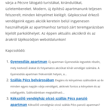
várja a Pécsre látogató turistákat, kirándulókat,
üzletembereket. Modern, új építésű apartmanunk teljesen
felszerelt, minden kényelmet kielégít. Gépkocsival érkező
vendégeink egyes akciók keretein belül ingyenesen
használhatják az apartmanhoz tartozó zárt teremgarázsban
kijelölt parkolóhelyet. Az éppen aktuális akciókról és az
árakról tájékozódjon weboldalunkon!
Kapcsolódó:
Gyenesdiás apartman
Új apartman Gyenesdiás legszebb részén,
mely kedvező árakat és folyamatos akciókat kínál vendégei számára. A
Gyenesdiás apartman frekventált helyen, a...
Szállás Pécs belvárosában
Elegáns és kényelmes szállodánk az év
minden egyes napján várja vendégeit, akiknek fontos a kényelem és az
odafigyelés. Szállodánkban megtalálható...
Kékszőlő vendégház olcsó szállás Pécs panzió
apartman
Kékszőlő vendégház olcsó szállás Pécs panzió apartman?