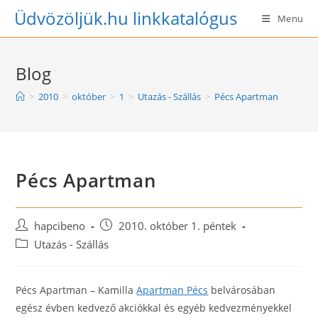
Skip
Üdvözöljük.hu linkkatalógus
Menu
to
content
Blog
>
2010
>
október
>
1
>
Utazás - Szállás
>
Pécs Apartman
Pécs Apartman
Post
Post
hapcibeno
2010. október 1. péntek
author:
published:
Post
Utazás - Szállás
category:
Pécs Apartman – Kamilla
Apartman Pécs
belvárosában
egész évben kedvező akciókkal és egyéb kedvezményekkel