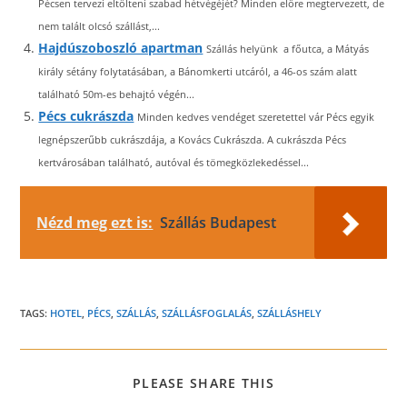
Pécsen tervezi eltölteni szabad hétvégéjét? Minden előre megtervezett, de
nem talált olcsó szállást,...
Hajdúszoboszló apartman
Szállás helyünk a főutca, a Mátyás
király sétány folytatásában, a Bánomkerti utcáról, a 46-os szám alatt
található 50m-es behajtó végén...
Pécs cukrászda
Minden kedves vendéget szeretettel vár Pécs egyik
legnépszerűbb cukrászdája, a Kovács Cukrászda. A cukrászda Pécs
kertvárosában található, autóval és tömegközlekedéssel...
Nézd meg ezt is:
Szállás Budapest
TAGS:
HOTEL
,
PÉCS
,
SZÁLLÁS
,
SZÁLLÁSFOGLALÁS
,
SZÁLLÁSHELY
SHARE
PLEASE SHARE THIS
THIS