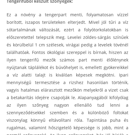
Tengerifűből készült szőnyegek:
Ez a növény a tengerpart menti, folyamatosan vízzel
borított, iszapos területeken elterjedt. Mivel jól tűri a víz
sótartalmának változását, ezért a folyótorkolatokban is
előszeretettel telepszik meg. Levelei zöldes-sárgás színűek
és körülbelül 1 cm szélesek, virágai pedig a levelek tövénél
találhatóak. Fontos ökológiai szereppel is bírnak, hiszen az
ilyen tengerifű mezők számos part menti élőlénynek
nyújtanak táplálékot és búvóhelyet is, emellett gyökereikkel
a víz alatti talajt is kiválóan képesek megkötni. Ipari
mennyiségű termesztése a rizshez hasonlóan történik,
vagyis hatalmas elárasztott mezőkön melyekről a vizet csak
a betakarítás idejére csapolják le. Alapanyagából kifolyólag
az ilyen szőnyeg nagyon ellenálló tud lenni a
szennyeződésekkel szemben és a különböző foltokat
viszonylag könnyű eltávolítani róla. Tapintása puha és
rugalmas, valamint hőszigetelő képessége is jobb, mint a