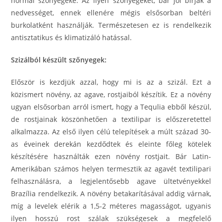
normál szőnyegeké. Az ilyen szőnyegeket, bár jól bírják a
nedvességet, ennek ellenére mégis elsősorban beltéri
burkolatként használják. Természetesen ez is rendelkezik
antisztatikus és klimatizáló hatással.
Szizálból készült szőnyegek:
Először is kezdjük azzal, hogy mi is az a szizál. Ezt a
közismert növény, az agave, rostjaiból készítik. Ez a növény
ugyan elsősorban arról ismert, hogy a Tequlia ebből készül,
de rostjainak köszönhetően a textilipar is előszeretettel
alkalmazza. Az első ilyen célú telepítések a múlt század 30-
as éveinek derekán kezdődtek és eleinte főleg kötelek
készítésére használták ezen növény rostjait. Bár Latin-
Amerikában számos helyen termesztik az agavét textilipari
felhasználásra, a legjelentősebb agave ültetvényekkel
Brazília rendelkezik. A növény betakarításával addig várnak,
míg a levelek elérik a 1,5-2 méteres magasságot, ugyanis
ilyen hosszú rost szálak szükségesek a megfelelő