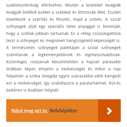
szakítószilárdság eléréséhez. Miután a leveleket levágták
kivágják belőlük ezeket a szálakat és átmossák őket. Ezután
következik a szárítás és fésülés, majd a szövés. A szizál
szőnyegek alját egy speciális latex anyaggal is bevonják,
hogy a szállak jobban tartsanak. Ez a réteg csúszásgátlóvá
teszi a szőnyeget és megnöveli hangszigetelő képességét is.
A természetes szőnyegek palettáján a szizál szőnyegek
számítanak a legkeményebbnek és legmasszívabbnak.
Különleges rostjainak köszönhetően a hajnali párásabb
órákban képes elnyelni a nedvességet és mikor a nap
folyamán a szoba levegője egyre szárazabbá válik kiengedi
ezt a nedvességet, így szabályozza a páratartalmat. Kül-és
beltéren is kiválóan helytáll.
Nézd meg ezt is:
Belsőépítész