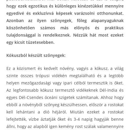
hogy ezek egzotikus és különleges kinézetükkel mennyire
egyedivé és exkluzívvá képesek varázsolni otthonunkat.
Azonban az ilyen szőnyegek, főleg alapanyaguknak
köszönhetően számos más előnyös és praktikus
tulajdonsággal is rendelkeznek. Nézzük hát most ezeket
egy kicsit tüzetesebben.
Kókuszból készült szőnyegek:
Ez a közismert és kedvelt növény, vagyis a kókusz, a világ
szinte összes trópusi vidékén megtalálható és a legtöbb
helyen mezőgazdasági vagy ipari célból termesztik is őket.
Az legfontosabb kókusz termesztő vidékeknek Dél-India és
egyes Dél-Csendes óceáni szigetek számítanak. Ahhoz hogy
ebből a növényből szőnyeg készülhessen, először a rostokat
kell lehántani a dió héjáról. Miután ezeket a rostokat
lefejtették, vízbe áztatják őket és 3-4 napig hagyják benne
állni, hogy az alapból igen kemény rost szálak valamennyire