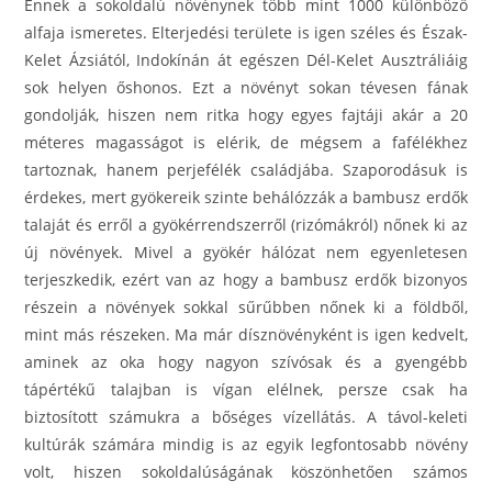
Ennek a sokoldalú növénynek több mint 1000 különböző
alfaja ismeretes. Elterjedési területe is igen széles és Észak-
Kelet Ázsiától, Indokínán át egészen Dél-Kelet Ausztráliáig
sok helyen őshonos. Ezt a növényt sokan tévesen fának
gondolják, hiszen nem ritka hogy egyes fajtáji akár a 20
méteres magasságot is elérik, de mégsem a fafélékhez
tartoznak, hanem perjefélék családjába. Szaporodásuk is
érdekes, mert gyökereik szinte behálózzák a bambusz erdők
talaját és erről a gyökérrendszerről (rizómákról) nőnek ki az
új növények. Mivel a gyökér hálózat nem egyenletesen
terjeszkedik, ezért van az hogy a bambusz erdők bizonyos
részein a növények sokkal sűrűbben nőnek ki a földből,
mint más részeken. Ma már dísznövényként is igen kedvelt,
aminek az oka hogy nagyon szívósak és a gyengébb
tápértékű talajban is vígan elélnek, persze csak ha
biztosított számukra a bőséges vízellátás. A távol-keleti
kultúrák számára mindig is az egyik legfontosabb növény
volt, hiszen sokoldalúságának köszönhetően számos