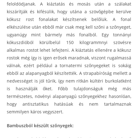
feloldódjanak. A kiáztatás és mosás után a szálakat
kiszárítják és kifésülik, hogy utána a szövőgépbe kerülve
kókusz rost fonalakat készítsenek belőlük. A fonal
elkészülése után ebből már csak meg kell szőni a szőnyeget,
ugyanúgy mint bármely más fonalból. Egy tonnányi
kókuszdióból körülbelül 150 kilogrammnyi szövésre
alkalmas rostot lehet lefejteni. A kiáztatás ellenére a kókusz
rostok még így is igen erősek maradnak, viszont rugalmassá
válnak, ezért például a tornatermi szőnyegeket is sokáig
ebből az alapanyagból készítették. A strapabíróság mellett a
nedvességet is jól tűrik, így nem ritkán kültéri burkolatként
is használják őket. Főbb tulajdonságuk még más
természetes, növényi alapanyagú szőnyegekhez hasonlóan,
hogy antisztatikus hatásúak és nem tartalmaznak
semmilyen káros vegyszert.
Bambuszból készült szőnyegek: