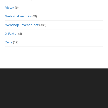
Viccek
(6)
Weboldal készítés
(49)
Webshop – Webáruház
(385)
X-Faktor
(8)
Zene
(19)