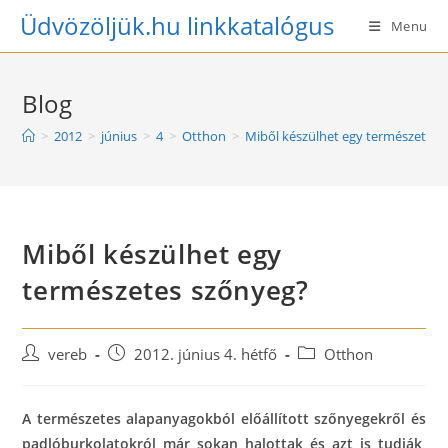
Skip
Üdvözöljük.hu linkkatalógus
Menu
to
content
Blog
>
2012
>
június
>
4
>
Otthon
>
Miből készülhet egy természetes 
Miből készülhet egy
természetes szőnyeg?
Post
Post
Post
vereb
2012. június 4. hétfő
Otthon
author:
published:
category:
A természetes alapanyagokból előállított szőnyegekről és
padlóburkolatokról már sokan halottak és azt is tudják,