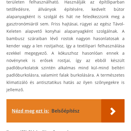
területen felhasználható. Használják az építőiparban
tetőfedésre, állványok építésére, kedvelt bútor
alapanyagként is szolgál és hát ne feledkezzünk meg a
gasztronómiáról sem. Friss hajtásai, rügyei az egész Távol-
Keleten alapvető konyhai alapanyagként szolgálnak. A
bambusz száraiban lévő rostok nagyon hasonlatosak a
kender vagy a len rostjaihoz, így a textilipari felhasználása
ezekkel megegyező. A kókuszhoz hasonlóan ennek a
növénynek is erősek rostjai, így az ebből készült
padlóburkolatok szintén alkalmas mind kül-mind beltéri
padlóburkolásra, valamint falak burkolására. A természetes
klimatizáló és antisztatikus hatás az ilyen szőnyegekre is
jellemző.
Nézd meg ezt is:
Belsőépítész