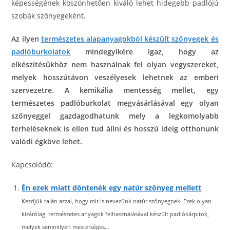
képességének köszönhetően kiváló lehet hidegebb padlójú
szobák szőnyegeként.
Az ilyen
természetes alapanyagokból készült szőnyegek és
padlóburkolatok
mindegyikére igaz, hogy az
elkészítésükhöz nem használnak fel olyan vegyszereket,
melyek hosszútávon veszélyesek lehetnek az emberi
szervezetre. A kemikália mentesség mellet, egy
természetes padlóburkolat megvásárlásával egy olyan
szőnyeggel gazdagodhatunk mely a legkomolyabb
terheléseknek is ellen tud állni és hosszú ideig otthonunk
valódi égköve lehet.
Kapcsolódó:
Én ezek miatt döntenék egy natúr szőnyeg mellett
Kezdjük talán azzal, hogy mit is nevezünk natúr szőnyegnek. Ezek olyan
kizárólag természetes anyagok felhasználásával készült padlókárpitok,
melyek semmilyen mesterséges...