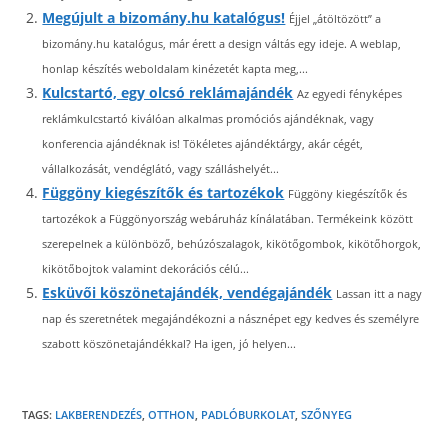
Megújult a bizomány.hu katalógus!
Éjjel „átöltözött” a
bizomány.hu katalógus, már érett a design váltás egy ideje. A weblap,
honlap készítés weboldalam kinézetét kapta meg,...
Kulcstartó, egy olcsó reklámajándék
Az egyedi fényképes
reklámkulcstartó kiválóan alkalmas promóciós ajándéknak, vagy
konferencia ajándéknak is! Tökéletes ajándéktárgy, akár cégét,
vállalkozását, vendéglátó, vagy szálláshelyét...
Függöny kiegészítők és tartozékok
Függöny kiegészítők és
tartozékok a Függönyország webáruház kínálatában. Termékeink között
szerepelnek a különböző, behúzószalagok, kikötőgombok, kikötőhorgok,
kikötőbojtok valamint dekorációs célú...
Esküvői köszönetajándék, vendégajándék
Lassan itt a nagy
nap és szeretnétek megajándékozni a násznépet egy kedves és személyre
szabott köszönetajándékkal? Ha igen, jó helyen...
TAGS:
LAKBERENDEZÉS
,
OTTHON
,
PADLÓBURKOLAT
,
SZŐNYEG