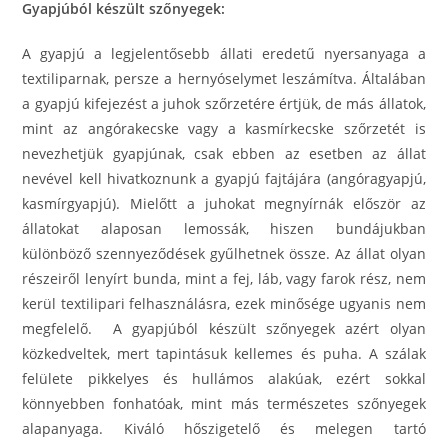
Gyapjúból készült szőnyegek:
A gyapjú a legjelentősebb állati eredetű nyersanyaga a
textiliparnak, persze a hernyóselymet leszámítva. Általában
a gyapjú kifejezést a juhok szőrzetére értjük, de más állatok,
mint az angórakecske vagy a kasmírkecske szőrzetét is
nevezhetjük gyapjúnak, csak ebben az esetben az állat
nevével kell hivatkoznunk a gyapjú fajtájára (angóragyapjú,
kasmírgyapjú). Mielőtt a juhokat megnyírnák először az
állatokat alaposan lemossák, hiszen bundájukban
különböző szennyeződések gyűlhetnek össze. Az állat olyan
részeiről lenyírt bunda, mint a fej, láb, vagy farok rész, nem
kerül textilipari felhasználásra, ezek minősége ugyanis nem
megfelelő. A gyapjúból készült szőnyegek azért olyan
közkedveltek, mert tapintásuk kellemes és puha. A szálak
felülete pikkelyes és hullámos alakúak, ezért sokkal
könnyebben fonhatóak, mint más természetes szőnyegek
alapanyaga. Kiváló hőszigetelő és melegen tartó