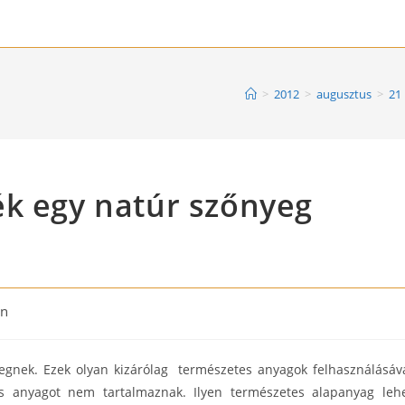
>
2012
>
augusztus
>
21
ék egy natúr szőnyeg
on
yegnek. Ezek olyan kizárólag természetes anyagok felhasználásáv
s anyagot nem tartalmaznak. Ilyen természetes alapanyag leh