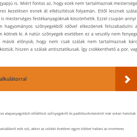
gyapjú is. Miért fontos az, hogy ezek nem tartalmaznak mesterség
s kezelésen esnek át elkészítésük folyamán. Ettől lesznek szála
t is mesterséges festékanyagoknak köszönhetik. Ezzel csupán annyi
n hagyományos szőnyegekből idővel elkezdenek felszabadulni 
en kötnek ki. A natúr szőnyegek esetében ez a veszély nem fenyeg
t a másik előnyük, hogy nem csak szálak nem tartalmaznak kár
tük, hiszen a szálak antisztatikusak. Így csökkenthető a por, va
alkulátorral
tes alapanyagokból előállított szőnyegekről és padlóburkolatokról már sokan halottak
atizálásról esik szó, akkor az utóbbi években egyre többet hallani az inverteres
.