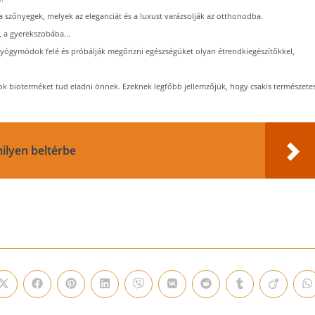
 szőnyegek, melyek az eleganciát és a luxust varázsolják az otthonodba.
 a gyerekszobába...
yógymódok felé és próbálják megőrizni egészségüket olyan étrendkiegészítőkkel,
 bioterméket tud eladni önnek. Ezeknek legfőbb jellemzőjük, hogy csakis természete
ilyen beltérbe
Opens
Opens
Opens
Opens
Opens
Opens
Opens
Opens
Opens
O
in
in
in
in
in
in
in
in
in
i
a
a
a
a
a
a
a
a
a
a