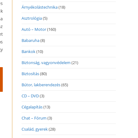
es
Árnyékolástechnika
(18)
ik
Asztrológia
(5)
 a
az
Autó – Motor
(160)
et
Babaruha
(8)
os
gy
Bankok
(10)
Biztonság, vagyonvédelem
(21)
Biztosítás
(80)
Bútor, lakberendezés
(65)
CD – DVD
(3)
Cégalapítás
(13)
Chat – Fórum
(3)
Család, gyerek
(28)