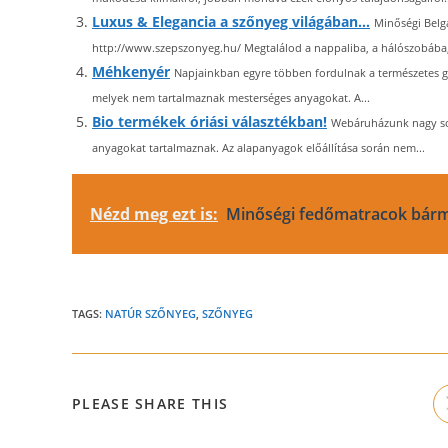
Luxus & Elegancia a szőnyeg világában…
Minőségi Belga
http://www.szepszonyeg.hu/ Megtalálod a nappaliba, a hálószobába,
Méhkenyér
Napjainkban egyre többen fordulnak a természetes g
melyek nem tartalmaznak mesterséges anyagokat. A...
Bio termékek óriási választékban!
Webáruházunk nagy sok
anyagokat tartalmaznak. Az alapanyagok előállítása során nem...
Nézd meg ezt is:
Minőségi fedőmatracok bárm
TAGS:
NATÚR SZŐNYEG
,
SZŐNYEG
SHARE
PLEASE SHARE THIS
THIS