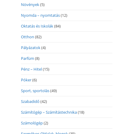
Növények
(5)
Nyomda – nyomtatás
(12)
Oktatás és Iskolák
(84)
Otthon
(82)
Pályázatok
(4)
Parfüm
(8)
Pénz – Hitel
(15)
Póker
(6)
Sport, sportolás
(49)
Szabadidő
(42)
Számítógép – Számítástechnika
(18)
Számológép
(2)
Személyes Oldalak, blogok
(35)