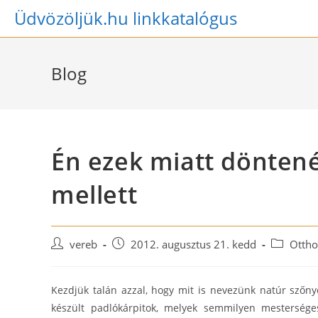
Skip
Üdvözöljük.hu linkkatalógus
to
content
Blog
Én ezek miatt dönten
mellett
Post
Post
Post
vereb
2012. augusztus 21. kedd
Otth
author:
published:
category:
Kezdjük talán azzal, hogy mit is nevezünk natúr szőn
készült padlókárpitok, melyek semmilyen mestersége