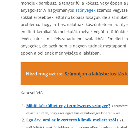
mondjuk bambusz, a tengerifű, a kókusz, vagy éppen a 
anyagokat? A hagyományos
szőnyegek
számos vegyszere
sokkal erősebbek, ettől nő kopásállóságuk, de a színüke
probléma, hogy a használatnak köszönhetően az ilye
említett kemikáliák molekulái, melyek végül a tüdőnkb
lévén, nincs mi felszabaduljon szálaikból. Emellet
anyagokat, de azok nem is nagyon tudnak megtapadni köz
éppen a pollenek mennyisége a lakásban.
Nézd meg ezt is:
Számoljon a lakásbiztosítás k
Kapcsolódó:
Miből készülhet egy természetes szőnyeg?
A természe
és azt is tudják, hogy ezek egzotikus és különleges kinézetükkel...
Egy érv, ami az inverteres klímák mellett szól
Ha klim
működésű klímákról, jobban mondva ezek előnyös tulajdonságairól..