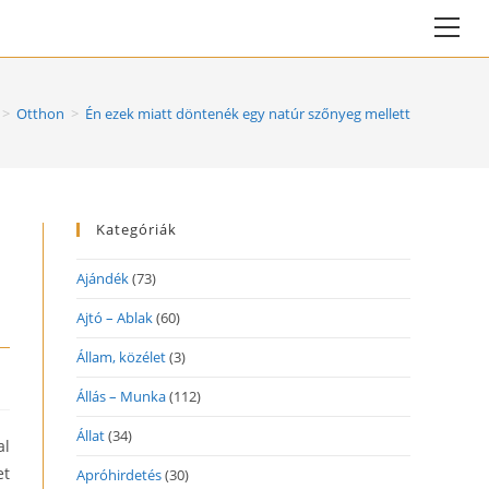
Vie
web
Me
>
Otthon
>
Én ezek miatt döntenék egy natúr szőnyeg mellett
Kategóriák
Ajándék
(73)
Ajtó – Ablak
(60)
Állam, közélet
(3)
Állás – Munka
(112)
Állat
(34)
al
et
Apróhirdetés
(30)