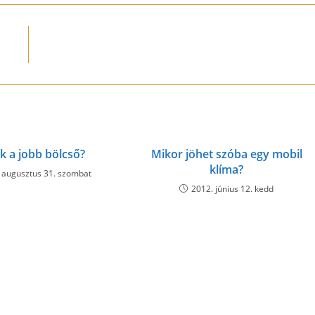
new
new
new
new
new
new
new
new
new
n
window
window
window
window
window
window
window
window
window
w
k a jobb bölcső?
Mikor jöhet szóba egy mobil
klíma?
 augusztus 31. szombat
2012. június 12. kedd