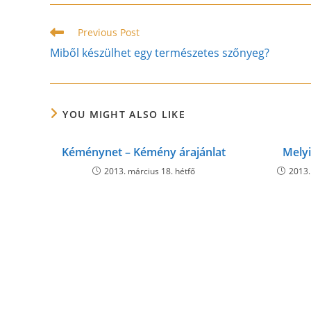
CONTENT
Read
Previous Post
more
Miből készülhet egy természetes szőnyeg?
articles
YOU MIGHT ALSO LIKE
Kéménynet – Kémény árajánlat
Melyi
2013. március 18. hétfő
2013.