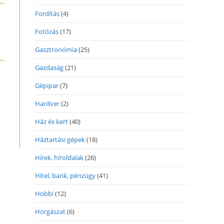
ew
indow
Fordítás
(4)
Fotózás
(17)
Gasztronómia
(25)
Gazdaság
(21)
Gépipar
(7)
Hardver
(2)
Ház és kert
(40)
Háztartási gépek
(18)
Hírek, híroldalak
(26)
Hitel, bank, pénzügy
(41)
Hobbi
(12)
Horgászat
(6)