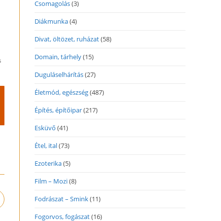
Csomagolás
(3)
Diákmunka
(4)
Divat, öltözet, ruházat
(58)
Domain, tárhely
(15)
s
Duguláselhárítás
(27)
Életmód, egészség
(487)
Építés, építőipar
(217)
Esküvő
(41)
Étel, ital
(73)
Ezoterika
(5)
Film – Mozi
(8)
Fodrászat – Smink
(11)
pens
n
Fogorvos, fogászat
(16)