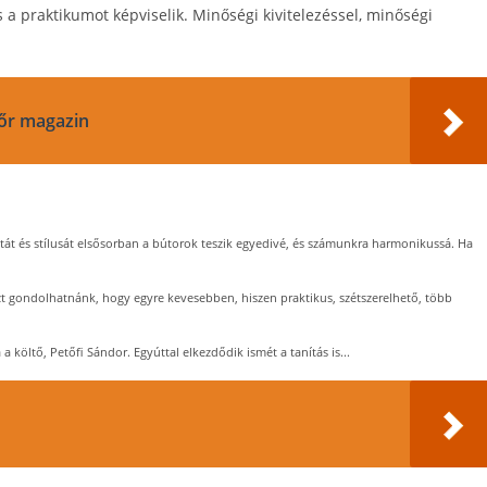
a praktikumot képviselik. Minőségi kivitelezéssel, minőségi
őr magazin
át és stílusát elsősorban a bútorok teszik egyedivé, és számunkra harmonikussá. Ha
zt gondolhatnánk, hogy egyre kevesebben, hiszen praktikus, szétszerelhető, több
a a költő, Petőfi Sándor. Egyúttal elkezdődik ismét a tanítás is...