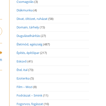
Csomagolás
(3)
Diákmunka
(4)
Divat, öltözet, ruházat
(58)
Domain, tárhely
(15)
pens
n
Duguláselhárítás
(27)
ew
Életmód, egészség
(487)
indow
Építés, építőipar
(217)
in
Esküvő
(41)
Étel, ital
(73)
Ezoterika
(5)
Film – Mozi
(8)
Fodrászat – Smink
(11)
Fogorvos, fogászat
(16)