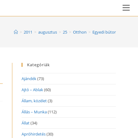
Vie
web
Me
>
2011
>
augusztus
>
25
>
Otthon
>
Egyedi bútor
Kategóriák
Ajándék
(73)
Ajtó – Ablak
(60)
Állam, közélet
(3)
Állás – Munka
(112)
Állat
(34)
Apróhirdetés
(30)