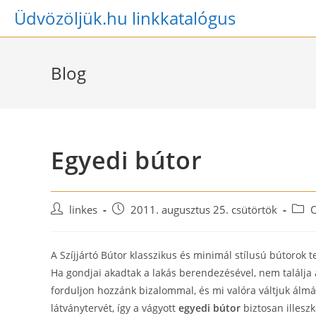
Skip
Üdvözöljük.hu linkkatalógus
to
content
Blog
Egyedi bútor
Post
Post
Post
linkes
2011. augusztus 25. csütörtök
author:
published:
categ
A Szíjjártó Bútor klasszikus és minimál stílusú bútorok t
Ha gondjai akadtak a lakás berendezésével, nem találja
forduljon hozzánk bizalommal, és mi valóra váltjuk álm
látványtervét, így a vágyott
egyedi bútor
biztosan illesz