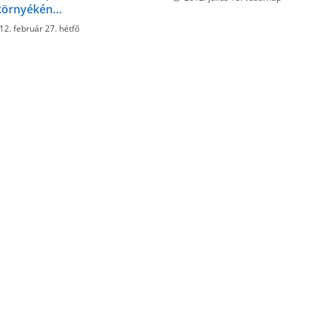
környékén…
12. február 27. hétfő