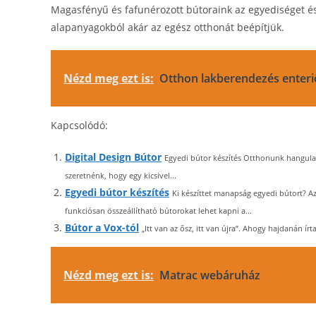
Magasfényű és fafunérozott bútoraink az egyediséget és 
alapanyagokból akár az egész otthonát beépítjük.
Nézd meg ezt is:
Otthon lakberendezés enteri
Kapcsolódó:
Digital Design Bútor
Egyedi bútor készítés Otthonunk hangulat
szeretnénk, hogy egy kicsivel...
Egyedi bútor készítés
Ki készíttet manapság egyedi bútort? A
funkciósan összeállítható bútorokat lehet kapni a...
Bútor a Vox-tól
„Itt van az ősz, itt van újra”. Ahogy hajdanán írt
Nézd meg ezt is:
Matrac webáruház