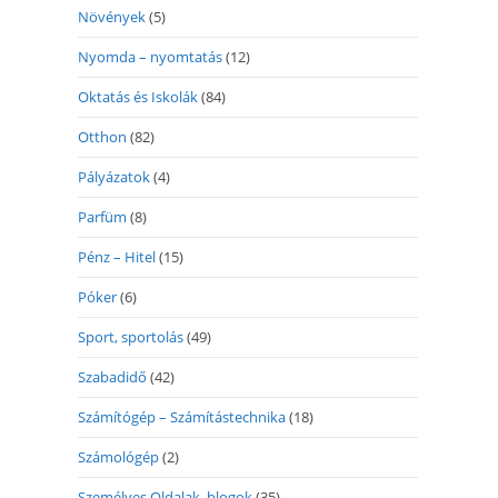
Növények
(5)
Nyomda – nyomtatás
(12)
Oktatás és Iskolák
(84)
Otthon
(82)
Pályázatok
(4)
Parfüm
(8)
Pénz – Hitel
(15)
Póker
(6)
Sport, sportolás
(49)
Szabadidő
(42)
Számítógép – Számítástechnika
(18)
Számológép
(2)
Személyes Oldalak, blogok
(35)