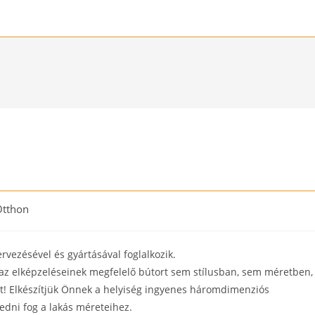
Otthon
ory:
ervezésével és gyártásával foglalkozik.
 az elképzeléseinek megfelelő bútort sem stílusban, sem méretben,
át! Elkészítjük Önnek a helyiség ingyenes háromdimenziós
kedni fog a lakás méreteihez.