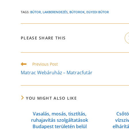
TAGS:
BÚTOR, LAKBERENDEZÉS
,
BÚTOROK
,
EGYEDI BÚTOR
SHARE
PLEASE SHARE THIS
THIS
CONTENT
Read
Previous Post
more
Matrac Webáruház – Matracfutár
articles
YOU MIGHT ALSO LIKE
Vasalás, mosás, tisztítás,
Csőtö
ruhajavítás szolgáltatások
vízszi
Budapest területén belül
elhárít