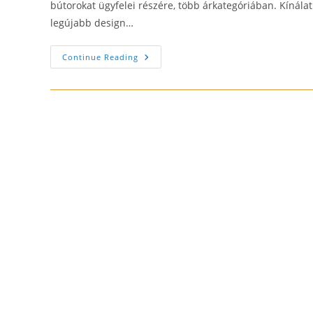
bútorokat ügyfelei részére, több árkategóriában. Kínálat
legújabb design…
Konyhabútor
Continue Reading
Készítés