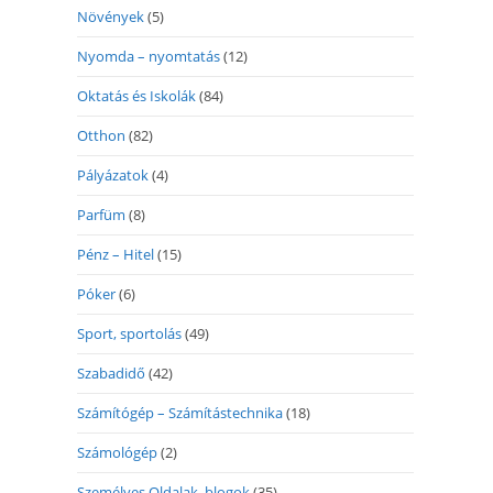
Növények
(5)
Nyomda – nyomtatás
(12)
Oktatás és Iskolák
(84)
Otthon
(82)
Pályázatok
(4)
Parfüm
(8)
Pénz – Hitel
(15)
Póker
(6)
Sport, sportolás
(49)
Szabadidő
(42)
Számítógép – Számítástechnika
(18)
Számológép
(2)
Személyes Oldalak, blogok
(35)