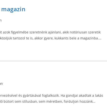
r magazin
n
t azok figyelmébe szeretnénk ajánlani, akik notóriusan szeretik
közéjük tartozol te is, akkor gyere, kukkants bele a magazinba.…
on
:
ervezésével és gyártásával foglalkozik. Ha gondjai akadtak a lakás
elő bútort sem stílusban, sem méretben, forduljon hozzánk…