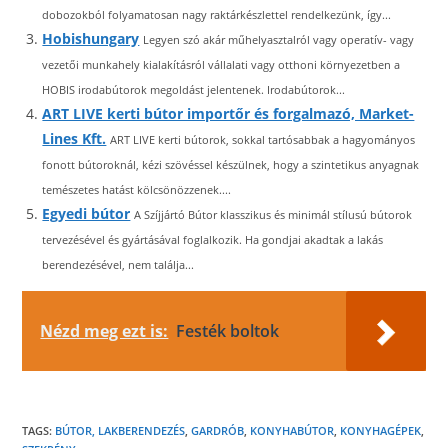
dobozokból folyamatosan nagy raktárkészlettel rendelkezünk, így...
Hobishungary
Legyen szó akár műhelyasztalról vagy operatív- vagy
vezetői munkahely kialakításról vállalati vagy otthoni környezetben a
HOBIS irodabútorok megoldást jelentenek. Irodabútorok...
ART LIVE kerti bútor importőr és forgalmazó, Market-
Lines Kft.
ART LIVE kerti bútorok, sokkal tartósabbak a hagyományos
fonott bútoroknál, kézi szövéssel készülnek, hogy a szintetikus anyagnak
temészetes hatást kölcsönözzenek....
Egyedi bútor
A Szíjjártó Bútor klasszikus és minimál stílusú bútorok
tervezésével és gyártásával foglalkozik. Ha gondjai akadtak a lakás
berendezésével, nem találja...
Nézd meg ezt is:
Festék boltok
TAGS:
BÚTOR, LAKBERENDEZÉS
,
GARDRÓB
,
KONYHABÚTOR
,
KONYHAGÉPEK
,