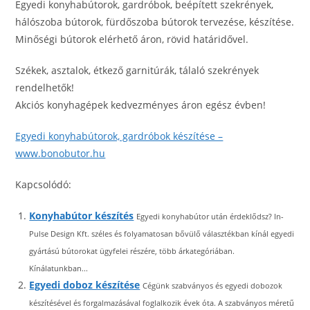
Egyedi konyhabútorok, gardróbok, beépített szekrények,
hálószoba bútorok, fürdőszoba bútorok tervezése, készítése.
Minőségi bútorok elérhető áron, rövid határidővel.
Székek, asztalok, étkező garnitúrák, tálaló szekrények
rendelhetők!
Akciós konyhagépek kedvezményes áron egész évben!
Egyedi konyhabútorok, gardróbok készítése –
www.bonobutor.hu
Kapcsolódó:
Konyhabútor készítés
Egyedi konyhabútor után érdeklődsz? In-
Pulse Design Kft. széles és folyamatosan bővülő választékban kínál egyedi
gyártású bútorokat ügyfelei részére, több árkategóriában.
Kínálatunkban...
Egyedi doboz készítése
Cégünk szabványos és egyedi dobozok
készítésével és forgalmazásával foglalkozik évek óta. A szabványos méretű