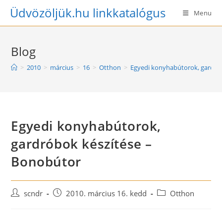
Skip
Üdvözöljük.hu linkkatalógus
Menu
to
content
Blog
>
2010
>
március
>
16
>
Otthon
>
Egyedi konyhabútorok, gardró
Egyedi konyhabútorok,
gardróbok készítése –
Bonobútor
Post
Post
Post
scndr
2010. március 16. kedd
Otthon
author:
published:
category: