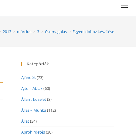
Vie
web
Me
>
2013
>
március
>
3
>
Csomagolás
>
Egyedi doboz készítése
Kategóriák
Ajándék
(73)
Ajtó – Ablak
(60)
Állam, közélet
(3)
Állás – Munka
(112)
Állat
(34)
Apróhirdetés
(30)