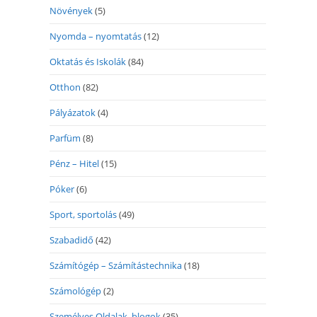
Növények
(5)
Nyomda – nyomtatás
(12)
Oktatás és Iskolák
(84)
Otthon
(82)
Pályázatok
(4)
Parfüm
(8)
Pénz – Hitel
(15)
Póker
(6)
Sport, sportolás
(49)
Szabadidő
(42)
Számítógép – Számítástechnika
(18)
Számológép
(2)
Személyes Oldalak, blogok
(35)