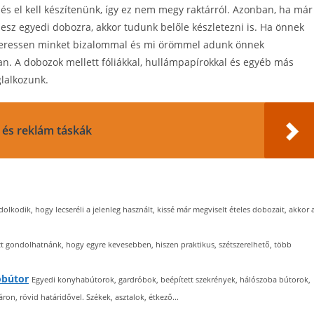
és el kell készítenünk, így ez nem megy raktárról. Azonban, ha már
sz egyedi dobozra, akkor tudunk belőle készletezni is. Ha önnek
r keressen minket bizalommal és mi örömmel adunk önnek
n. A dobozok mellett fóliákkal, hullámpapírokkal és egyéb más
lalkozunk.
és reklám táskák
lkodik, hogy lecseréli a jelenleg használt, kissé már megviselt ételes dobozait, akkor 
zt gondolhatnánk, hogy egyre kevesebben, hiszen praktikus, szétszerelhető, több
obútor
Egyedi konyhabútorok, gardróbok, beépített szekrények, hálószoba bútorok,
on, rövid határidővel. Székek, asztalok, étkező...