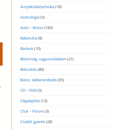
Árnyékolástechnika
(18)
Asztrológia
(5)
Autó – Motor
(160)
Babaruha
(8)
Bankok
(10)
Biztonság, vagyonvédelem
(21)
Biztosítás
(80)
Bútor, lakberendezés
(65)
a
CD – DVD
(3)
Cégalapítás
(13)
Chat – Fórum
(3)
Család, gyerek
(28)