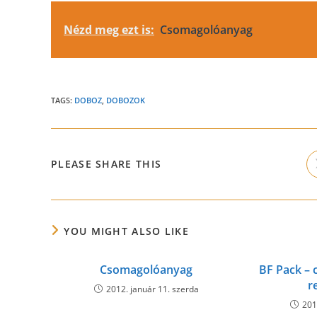
Nézd meg ezt is:
Csomagolóanyag
TAGS:
DOBOZ
,
DOBOZOK
SHARE
PLEASE SHARE THIS
THIS
CONTENT
YOU MIGHT ALSO LIKE
Csomagolóanyag
BF Pack –
r
2012. január 11. szerda
201