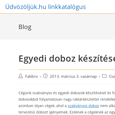
Skip
Üdvözöljük.hu linkkatalógus
to
content
Blog
Egyedi doboz készítés
Post
Post
Post
Fabbro
2013. március 3. vasárnap
Cs
author:
published:
categor
Cégünk szabványos és egyedi dobozok készítésével és fo
dobozokból folyamatosan nagy raktárkészlettel rendelkez
azonban olyan cégek, ahol a
szabványos doboz
nem alka
tervezésű dobozt igényelnek. Ezeknek a cégeknek az eg