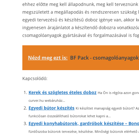
ehhez előtte meg kell állapodnunk, meg kell terveznünk 
megszületett a megállapodás és rendszeresen szükség le
egyedi tervezésű és készítésű doboz igénye van, akko
ingyenesen árajánlatot a készítendő dobozra vonatkozóa
csomagolóanyagok gyártásával és forgalmazásával is fog
Nézd meg ezt is:
BF Pack - csomagolóanyagok 
Kapcsolódó:
Kerek és szögletes ételes doboz
Ha Ön is régóta azon gondo
curver.hu webáruház...
Egyedi bútor készítés
Ki készíttet manapság egyedi bútort? A
funkciósan összeállítható bútorokat lehet kapni a...
Egyedi konyhabútorok, gardróbok készítése – Bon
fürdőszoba bútorok tervezése, készítése. Minőségi bútorok elérhető ár