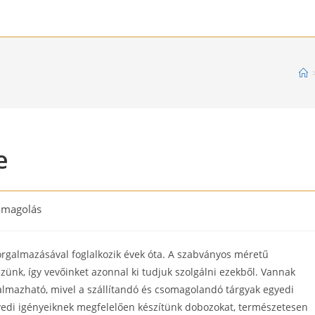
e
omagolás
y:
rgalmazásával foglalkozik évek óta. A szabványos méretű
ünk, így vevőinket azonnal ki tudjuk szolgálni ezekből. Vannak
lmazható, mivel a szállítandó és csomagolandó tárgyak egyedi
yedi igényeiknek megfelelően készítünk dobozokat, természetesen