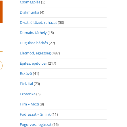
Csomagolás
(3)
Diákmunka
(4)
Divat, öltözet, ruházat
(58)
Domain, tárhely
(15)
Duguláselhárítás
(27)
Életmód, egészség
(487)
Építés, építőipar
(217)
pens
n
Esküvő
(41)
ew
indow
Étel, ital
(73)
Ezoterika
(5)
Film – Mozi
(8)
Fodrászat – Smink
(11)
Fogorvos, fogászat
(16)