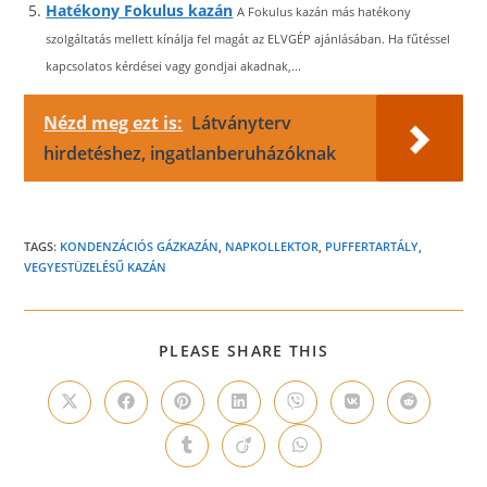
Hatékony Fokulus kazán
A Fokulus kazán más hatékony
szolgáltatás mellett kínálja fel magát az ELVGÉP ajánlásában. Ha fűtéssel
kapcsolatos kérdései vagy gondjai akadnak,...
Nézd meg ezt is:
Látványterv
hirdetéshez, ingatlanberuházóknak
TAGS:
KONDENZÁCIÓS GÁZKAZÁN
,
NAPKOLLEKTOR
,
PUFFERTARTÁLY
,
VEGYESTÜZELÉSŰ KAZÁN
SHARE
PLEASE SHARE THIS
THIS
CONTENT
Opens
Opens
Opens
Opens
Opens
Opens
Opens
in
in
in
in
in
in
in
a
a
a
a
a
a
a
Opens
Opens
Opens
new
new
new
new
new
new
new
in
in
in
window
window
window
window
window
window
window
a
a
a