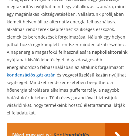
megtakarítás nyújthat mind egy vállalkozás számára, mind
egy magánlakás költségvetésében. Vállalatunk profiljában
kiemelt helyen áll az alternatív energia felhasználásra
alkalmas rendszerek kiépítéshez szükséges eszközök,
elemek és berendezések forgalmazása. Nálunk egy helyen
juthat hozzá egy komplett rendszer minden alkatrészéhez.
A napenergia magasfokú felhasználására
napkollektoraink
nyújtanak kiváló lehetőséget. A gazdaságosabb
energiahordozó felhasználásban az általunk forgalmazott
kondenzációs gázkazán
és
vegyestüzelésű kazán
nyújthat
segítséget. Mindkét rendszer esetében beépíthető a
hőenergia tárolására alkalmas
puffertartály
, a nagyobb
hatásfok érdekében. Több éves garanciával biztosítjuk
vásárlóinkat, hogy termékeink hosszú élettartammal látják
el feladatukat.
Nézd meg ezt is:
Konténerbérlés