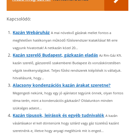
Kapcsolódó:
Kazán Webáruház
A mai növekvő gázárak mellet fontos a
megfelelően hatékonyan működő fűtésrendszer kialakítása! Mi erre
vagyunk hivatottak! A netkazán közel 20...
Kazán szerelő Budapest, gázkazán eladás
Az Rm-Gáz Kft.
kazán szerelő, gázszerelő szakemberei Budapest és vonzáskörzetében
végzik tevékenységüket. Teljes fűtési rendszerek kiépítését is vállaljuk.
hitvallásunk, hogy...
Alacsony kondenzációs kazán árakat szeretne?
Megengedi nekünk, hogy egy jó ajánlatot tegyünk önnek, olyan fontos
téma terén, mint a kondenzációs gázkazán? Oldalunkon minden
szükséges adatot...
Kazán típusok, leírások és egyéb tudnivalók
A kazán
vásárlásakor el kell döntenünk hogy szilárd vagy gáz tüzelésű kazánt
szeretnénk-e, illetve hogy anyagi meglétünk mit is enged...