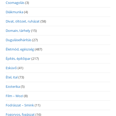
Csomagolás
(3)
Diákmunka
(4)
Divat, öltözet, ruházat
(58)
Domain, tárhely
(15)
Duguláselhárítás
(27)
Életmód, egészség
(487)
Építés, építőipar
(217)
Esküvő
(41)
Étel, ital
(73)
Ezoterika
(5)
Film – Mozi
(8)
Fodrászat – Smink
(11)
Fogorvos, fogászat
(16)