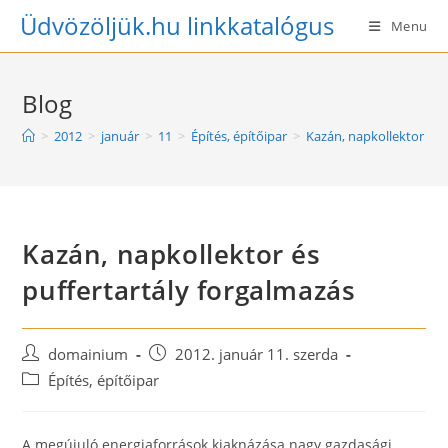
Skip
Üdvözöljük.hu linkkatalógus
Menu
to
content
Blog
>
2012
>
január
>
11
>
Építés, építőipar
>
Kazán, napkollektor és 
Kazán, napkollektor és
puffertartály forgalmazás
Post
Post
domainium
2012. január 11. szerda
author:
published:
Post
Építés, építőipar
category:
A megújuló energiaforrások kiaknázása nagy gazdasági