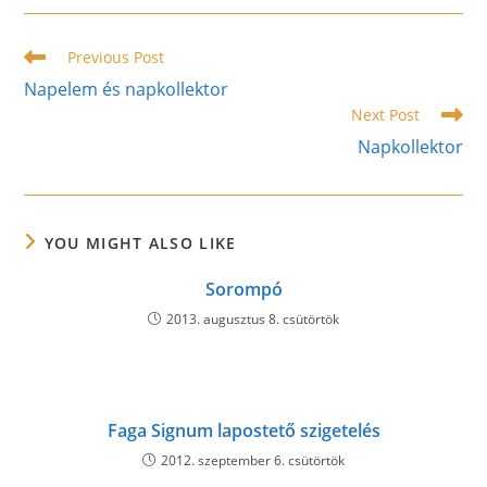
new
new
new
window
window
window
Read
Previous Post
more
Napelem és napkollektor
articles
Next Post
Napkollektor
YOU MIGHT ALSO LIKE
Sorompó
2013. augusztus 8. csütörtök
Faga Signum lapostető szigetelés
2012. szeptember 6. csütörtök