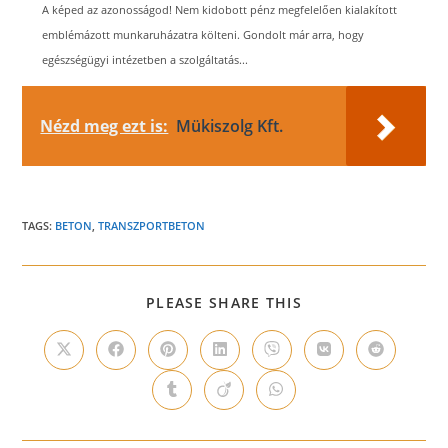
A képed az azonosságod! Nem kidobott pénz megfelelően kialakított
emblémázott munkaruházatra költeni. Gondolt már arra, hogy
egészségügyi intézetben a szolgáltatás...
Nézd meg ezt is:
Mükiszolg Kft.
TAGS:
BETON
,
TRANSZPORTBETON
SHARE
PLEASE SHARE THIS
THIS
CONTENT
Opens
Opens
Opens
Opens
Opens
Opens
Opens
in
in
in
in
in
in
in
a
a
a
a
a
a
a
Opens
Opens
Opens
new
new
new
new
new
new
new
in
in
in
window
window
window
window
window
window
window
a
a
a
new
new
new