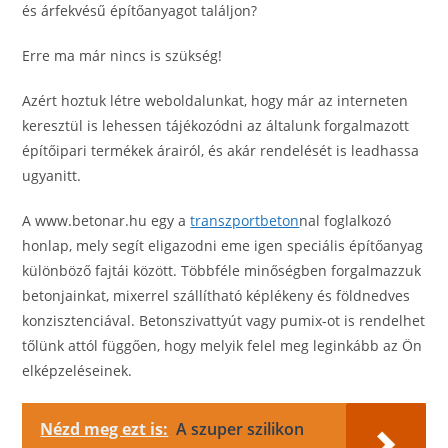
és árfekvésű építőanyagot találjon?
Erre ma már nincs is szükség!
Azért hoztuk létre weboldalunkat, hogy már az interneten
keresztül is lehessen tájékozódni az általunk forgalmazott
építőipari termékek árairól, és akár rendelését is leadhassa
ugyanitt.
A www.betonar.hu egy a
transzportbeton
nal foglalkozó
honlap, mely segít eligazodni eme igen speciális építőanyag
különböző fajtái között. Többféle minőségben forgalmazzuk
betonjainkat, mixerrel szállítható képlékeny és földnedves
konzisztenciával. Betonszivattyút vagy pumix-ot is rendelhet
tőlünk attól függően, hogy melyik felel meg leginkább az Ön
elképzeléseinek.
Nézd meg ezt is:
A szuper szilikon