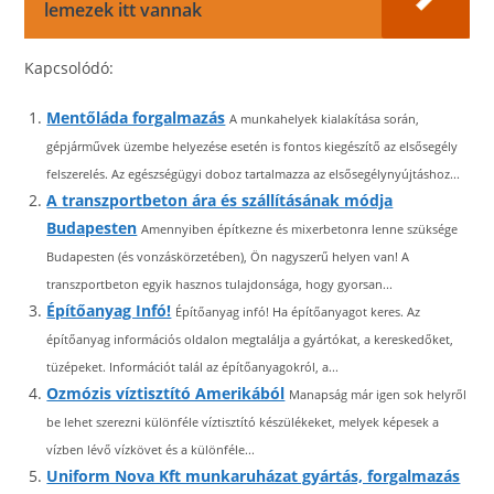
lemezek itt vannak
Kapcsolódó:
Mentőláda forgalmazás
A munkahelyek kialakítása során,
gépjárművek üzembe helyezése esetén is fontos kiegészítő az elsősegély
felszerelés. Az egészségügyi doboz tartalmazza az elsősegélynyújtáshoz...
A transzportbeton ára és szállításának módja
Budapesten
Amennyiben építkezne és mixerbetonra lenne szüksége
Budapesten (és vonzáskörzetében), Ön nagyszerű helyen van! A
transzportbeton egyik hasznos tulajdonsága, hogy gyorsan...
Építőanyag Infó!
Építőanyag infó! Ha építőanyagot keres. Az
építőanyag információs oldalon megtalálja a gyártókat, a kereskedőket,
tüzépeket. Információt talál az építőanyagokról, a...
Ozmózis víztisztító Amerikából
Manapság már igen sok helyről
be lehet szerezni különféle víztisztító készülékeket, melyek képesek a
vízben lévő vízkövet és a különféle...
Uniform Nova Kft munkaruházat gyártás, forgalmazás