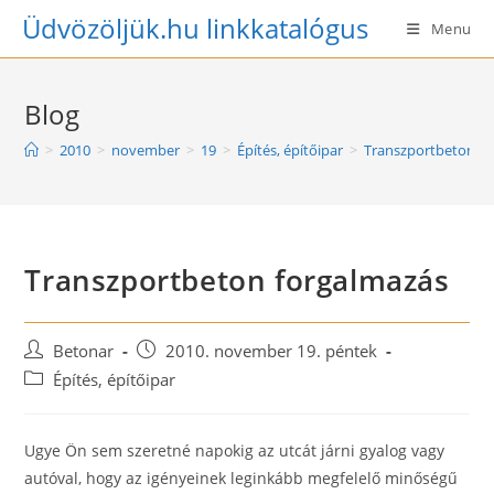
Skip
Üdvözöljük.hu linkkatalógus
Menu
to
content
Blog
>
2010
>
november
>
19
>
Építés, építőipar
>
Transzportbeton fo
Transzportbeton forgalmazás
Post
Post
Betonar
2010. november 19. péntek
author:
published:
Post
Építés, építőipar
category:
Ugye Ön sem szeretné napokig az utcát járni gyalog vagy
autóval, hogy az igényeinek leginkább megfelelő minőségű