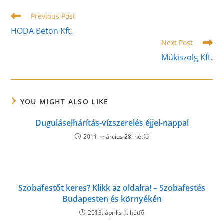
window
window
window
Read
Previous Post
more
HODA Beton Kft.
articles
Next Post
Mükiszolg Kft.
YOU MIGHT ALSO LIKE
Duguláselhárítás-vízszerelés éjjel-nappal
2011. március 28. hétfő
Szobafestőt keres? Klikk az oldalra! – Szobafestés
Budapesten és környékén
2013. április 1. hétfő