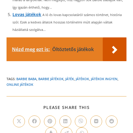
így igazán érthető, hogy...
Lovas játékok
A ló és lovas kapcsolatáról számos történet, história
szól. Ezek a kedves állatok hosszas történelmi múlt alapján váltak
háziállattá szolgálva...
Nézd meg ezt is:
Öltöztetős játékok
TAGS:
BARBIE BABA
,
BARBIE JÁTÉKOK
,
JÁTÉK
,
JÁTÉKOK
,
JÁTÉKOK INGYEN
,
ONLINE JÁTÉKOK
SHARE
PLEASE SHARE THIS
THIS
CONTENT
Opens
Opens
Opens
Opens
Opens
Opens
Opens
in
in
in
in
in
in
in
a
a
a
a
a
a
a