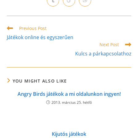
Opens
Opens
Opens
new
new
new
new
new
new
new
in
in
in
window
window
window
window
window
window
window
a
a
a
new
new
new
window
window
window
Read
Previous Post
more
Játékok online és egyszerűen
articles
Next Post
Kulcs a párkapcsolathoz
YOU MIGHT ALSO LIKE
Angry Birds játékok a mi oldalunkon ingyen!
2013. március 25. hétfő
Kijutós játékok