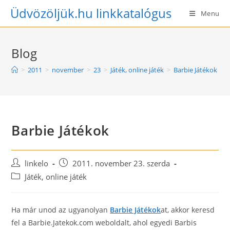
Skip
Üdvözöljük.hu linkkatalógus
Menu
to
content
Blog
>
2011
>
november
>
23
>
Játék, online játék
>
Barbie Játékok
Barbie Játékok
Post
Post
linkelo
2011. november 23. szerda
author:
published:
Post
Játék, online játék
category:
Ha már unod az ugyanolyan
Barbie Játékok
at, akkor keresd
fel a Barbie.Jatekok.com weboldalt, ahol egyedi Barbis