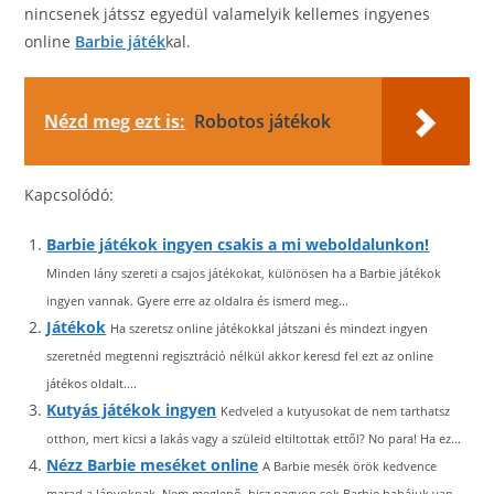
nincsenek játssz egyedül valamelyik kellemes ingyenes
online
Barbie játék
kal.
Nézd meg ezt is:
Robotos játékok
Kapcsolódó:
Barbie játékok ingyen csakis a mi weboldalunkon!
Minden lány szereti a csajos játékokat, különösen ha a Barbie játékok
ingyen vannak. Gyere erre az oldalra és ismerd meg...
Játékok
Ha szeretsz online játékokkal játszani és mindezt ingyen
szeretnéd megtenni regisztráció nélkül akkor keresd fel ezt az online
játékos oldalt....
Kutyás játékok ingyen
Kedveled a kutyusokat de nem tarthatsz
otthon, mert kicsi a lakás vagy a szüleid eltiltottak ettől? No para! Ha ez...
Nézz Barbie meséket online
A Barbie mesék örök kedvence
marad a lányoknak. Nem meglepő, hisz nagyon sok Barbie babájuk van,