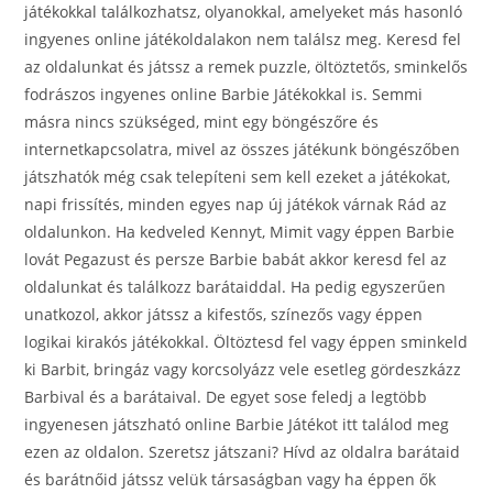
játékokkal találkozhatsz, olyanokkal, amelyeket más hasonló
ingyenes online játékoldalakon nem találsz meg. Keresd fel
az oldalunkat és játssz a remek puzzle, öltöztetős, sminkelős
fodrászos ingyenes online Barbie Játékokkal is. Semmi
másra nincs szükséged, mint egy böngészőre és
internetkapcsolatra, mivel az összes játékunk böngészőben
játszhatók még csak telepíteni sem kell ezeket a játékokat,
napi frissítés, minden egyes nap új játékok várnak Rád az
oldalunkon. Ha kedveled Kennyt, Mimit vagy éppen Barbie
lovát Pegazust és persze Barbie babát akkor keresd fel az
oldalunkat és találkozz barátaiddal. Ha pedig egyszerűen
unatkozol, akkor játssz a kifestős, színezős vagy éppen
logikai kirakós játékokkal. Öltöztesd fel vagy éppen sminkeld
ki Barbit, bringáz vagy korcsolyázz vele esetleg gördeszkázz
Barbival és a barátaival. De egyet sose feledj a legtöbb
ingyenesen játszható online Barbie Játékot itt találod meg
ezen az oldalon. Szeretsz játszani? Hívd az oldalra barátaid
és barátnőid játssz velük társaságban vagy ha éppen ők