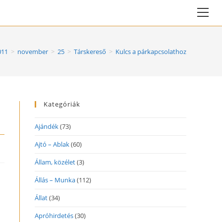
Vie
web
Me
011
>
november
>
25
>
Társkereső
>
Kulcs a párkapcsolathoz
Kategóriák
Ajándék
(73)
Ajtó – Ablak
(60)
Állam, közélet
(3)
Állás – Munka
(112)
Állat
(34)
Apróhirdetés
(30)