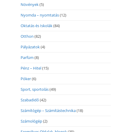
Növények
(5)
Nyomda – nyomtatás
(12)
Oktatás és Iskolák
(84)
Otthon
(82)
Pályázatok
(4)
Parfüm
(8)
Pénz – Hitel
(15)
Póker
(6)
Sport, sportolás
(49)
Szabadidő
(42)
Számítógép – Számítástechnika
(18)
Számológép
(2)
Személyes Oldalak, blogok
(35)