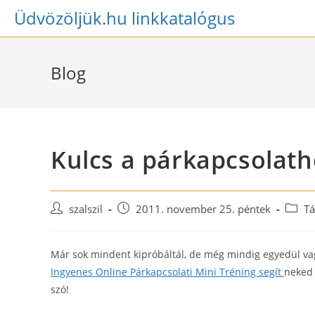
Skip
Üdvözöljük.hu linkkatalógus
to
content
Blog
Kulcs a párkapcsolath
Post
Post
Post
szalszil
2011. november 25. péntek
Tá
author:
published:
catego
Már sok mindent kipróbáltál, de még mindig egyedül va
Ingyenes Online Párkapcsolati Mini Tréning segít
neked 
szó!