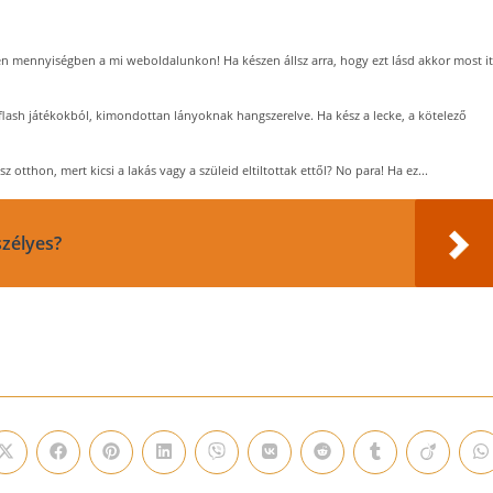
n mennyiségben a mi weboldalunkon! Ha készen állsz arra, hogy ezt lásd akkor most it
flash játékokból, kimondottan lányoknak hangszerelve. Ha kész a lecke, a kötelező
otthon, mert kicsi a lakás vagy a szüleid eltiltottak ettől? No para! Ha ez...
szélyes?
Opens
Opens
Opens
Opens
Opens
Opens
Opens
Opens
Opens
O
in
in
in
in
in
in
in
in
in
i
a
a
a
a
a
a
a
a
a
a