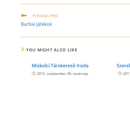
THIS
CONTENT
Read
Previous Post
more
Barbie Játékok
articles
YOU MIGHT ALSO LIKE
Miskolci Társkereső Iroda
Szere
2012. szeptember 30. vasárnap
201