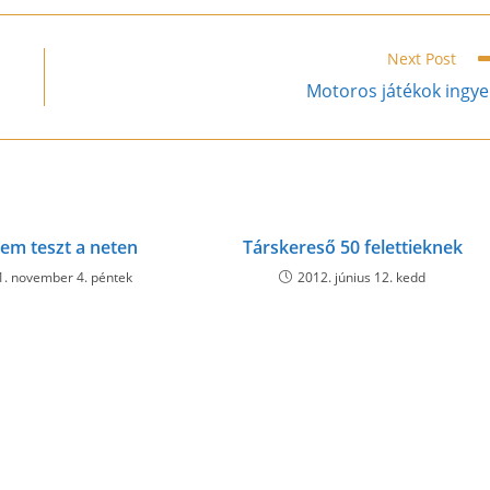
new
new
new
new
new
new
new
new
new
n
window
window
window
window
window
window
window
window
window
w
Next Post
Motoros játékok ingy
lem teszt a neten
Társkereső 50 felettieknek
1. november 4. péntek
2012. június 12. kedd