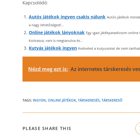
Kapcsolódó:
Autós játékok ingyen csakis nálunk
Autós játékok minde
a nagy lehetőséged!...
Online játékok lányoknak
Egy igazi játékparadicsom online 
kiolvasva, vers is megtanulva és...
Kutyás játékok ingyen
Kedveled a kutyusokat de nem tarthatsz 
Nézd meg ezt is:
Az internetes társkeresés ve
TAGS:
INGYEN
,
ONLINE JÁTÉKOK
,
TÁRSKERESÉS
,
TÁRSKERESŐ
SHARE
PLEASE SHARE THIS