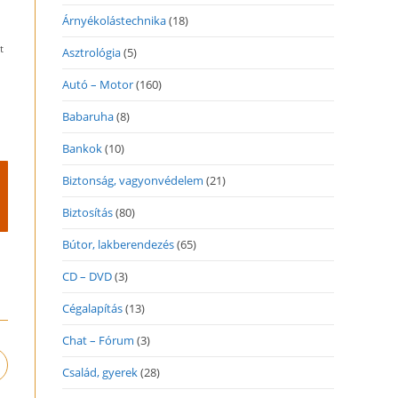
Árnyékolástechnika
(18)
t
Asztrológia
(5)
Autó – Motor
(160)
Babaruha
(8)
Bankok
(10)
Biztonság, vagyonvédelem
(21)
Biztosítás
(80)
Bútor, lakberendezés
(65)
CD – DVD
(3)
Cégalapítás
(13)
Chat – Fórum
(3)
pens
Család, gyerek
(28)
n