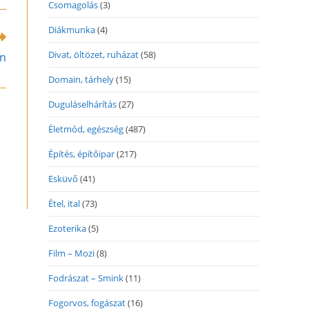
Csomagolás
(3)
ew
indow
Diákmunka
(4)
Divat, öltözet, ruházat
(58)
en
Domain, tárhely
(15)
Duguláselhárítás
(27)
Életmód, egészség
(487)
Építés, építőipar
(217)
Esküvő
(41)
Étel, ital
(73)
Ezoterika
(5)
Film – Mozi
(8)
Fodrászat – Smink
(11)
Fogorvos, fogászat
(16)