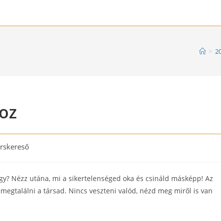
>
2
oz
rskereső
ry:
gy? Nézz utána, mi a sikertelenséged oka és csináld másképp! Az
megtalálni a társad. Nincs veszteni valód, nézd meg miről is van