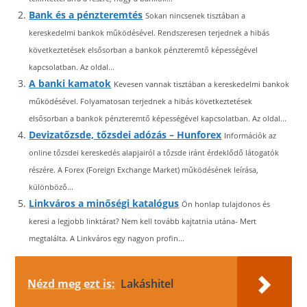
Bank és a pénzteremtés
Sokan nincsenek tisztában a
kereskedelmi bankok működésével. Rendszeresen terjednek a hibás
következtetések elsősorban a bankok pénzteremtő képességével
kapcsolatban. Az oldal...
A banki kamatok
Kevesen vannak tisztában a kereskedelmi bankok
működésével. Folyamatosan terjednek a hibás következtetések
elsősorban a bankok pénzteremtő képességével kapcsolatban. Az oldal...
Devizatőzsde, tőzsdei adózás – Hunforex
Információk az
online tőzsdei kereskedés alapjairól a tőzsde iránt érdeklődő látogatók
részére. A Forex (Foreign Exchange Market) működésének leírása,
különböző...
Linkváros a minőségi katalógus
Ön honlap tulajdonos és
keresi a legjobb linktárat? Nem kell tovább kajtatnia utána- Mert
megtalálta. A Linkváros egy nagyon profin...
Nézd meg ezt is:
Lakáshitel