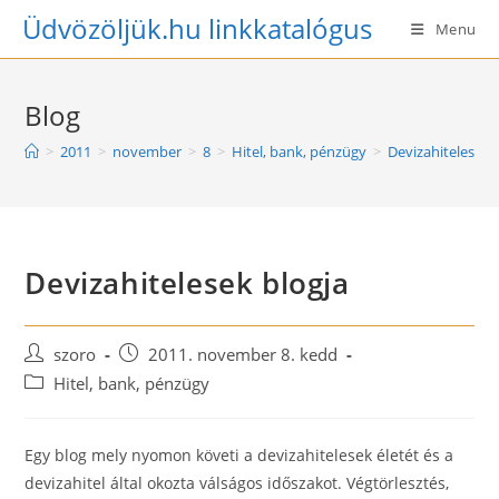
Skip
Üdvözöljük.hu linkkatalógus
Menu
to
content
Blog
>
2011
>
november
>
8
>
Hitel, bank, pénzügy
>
Devizahitelesek 
Devizahitelesek blogja
Post
Post
szoro
2011. november 8. kedd
author:
published:
Post
Hitel, bank, pénzügy
category:
Egy blog mely nyomon követi a devizahitelesek életét és a
devizahitel által okozta válságos időszakot. Végtörlesztés,