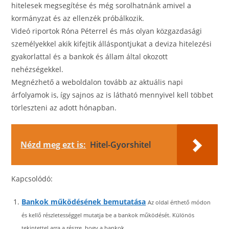
hitelesek megsegítése és még sorolhatnánk amivel a
kormányzat és az ellenzék próbálkozik.
Videó riportok Róna Péterrel és más olyan közgazdasági
személyekkel akik kifejtik álláspontjukat a deviza hitelezési
gyakorlattal és a bankok és állam által okozott
nehézségekkel.
Megnézhető a weboldalon tovább az aktuális napi
árfolyamok is, így sajnos az is látható mennyivel kell többet
törleszteni az adott hónapban.
Nézd meg ezt is:
Hitel-Gyorshitel
Kapcsolódó:
Bankok működésének bemutatása
Az oldal érthető módon
és kellő részletességgel mutatja be a bankok működését. Különös
tekintettel arra a részre, hogy a bankok...