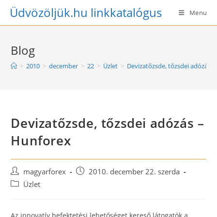
Skip
Üdvözöljük.hu linkkatalógus
Menu
to
content
Blog
>
2010
>
december
>
22
>
Üzlet
>
Devizatőzsde, tőzsdei adózás 
Devizatőzsde, tőzsdei adózás –
Hunforex
Post
Post
magyarforex
2010. december 22. szerda
author:
published:
Post
Üzlet
category:
Az innovatív befektetési lehetőséget kereső látogatók a