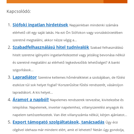
Kapcsolódó:
Siófoki ingatlan hirdetések
Napjainkban mindenki számára
elérhető cél egy saját lakás. Ha ezt Ön Siófokon vagy vonzáskörzetében
szeretné megtalálni, akkor nézze végig a...
Szabadfelhasználású hitel tudnivalók
Szabad felhasználású
hitelt szeretne igényelni ingatlanfedezettel vagy jelzálog bevonása nélkül
és szeretné megtalálni az elérhető legkedvezőbb lehetőséget? A banki
szigorítások...
Lapradiátor
Szeretne kellemes hőmérsékletet a szobájában, de fűtési
eszköze túl sok helyet foglal? Korszerűsítse fűtési rendszerét, vásároljon
lapradiátort. A kis helyet...
Áramot a napból!
Napelemes rendszerek tervezése, kivitelezése és
telepítése. Napelemek, inverter napelemhez, villanyszerelési anyagok és
napelem tartószerkezetek. Van élet villanyszámla nélkül, kérjen ajánlatot...
Export támogató szolgáltatások, tanácsadás
Úgy érzi
cégével idehaza már mindent elért, amit el lehetett? Netán úgy gondolja,