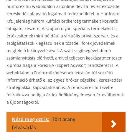
hunforex.hu weboldalon az online deviza- és értéktőzsdei
kereskedés alapvető fogalmait fedezhetik fel. A Hunforex
Kft. jelenleg három külföldi brókercég termékeit közvetíti
látogatói részére. A szájton olyan speciális termékeket is
értékesítenek mint például a virtuális privát szerver, és a
szolgáltatások kiegészülnek a tőzsdei, forex jövedelmek
megfelelő lekönyvelésével. A szájt segítségével demó
számlanyitásis elérhető, amivel teljesen kockázatmentesen
kipróbálhatja a Forex EA (Expert Advisor) rendszerét is. A
weboldalon a Forex működésének leírásán túl sokrétű
információ érhető el az egyes bróker cégekkel, kereskedési
stratégiákkal kapcsolatosan is. A rendszeres hírlevélre
feliratkozva pedig a érdeklődők kényelmesen értesülhetnek
a újdonságokról.
Nézd meg ezt is:
Tört arany
felvásárlás