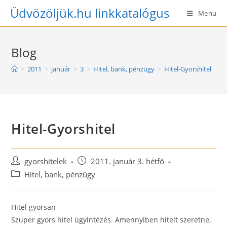
Skip
Üdvözöljük.hu linkkatalógus
Menu
to
content
Blog
>
2011
>
január
>
3
>
Hitel, bank, pénzügy
>
Hitel-Gyorshitel
Hitel-Gyorshitel
Post
Post
gyorshitelek
2011. január 3. hétfő
author:
published:
Post
Hitel, bank, pénzügy
category:
Hitel gyorsan
Szuper gyors hitel ügyintézés. Amennyiben hitelt szeretne,