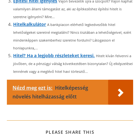
Építési hitel igénylés
Vajon bevezetik újra a szocpolt? Vajon kaphat
valamilyen állami támogatást az, aki az építkezéshez építési hitelt is
szeretne igényelni? Mire...
Hitelkalkulátor
A bankpiacon elérhető legkedvezőbb hitel
lehetőségeket szeretné megtalálni? Nincs tisztában a lehetőségeivel, ezért
mindenképpen szakemberhez szeretne fordulni? Látogasson el
honlapunkra,...
Hitel? Ha a legjobb részleteket keresi.
Hitelt kíván felvenni a
jövőben, de a pénzügyi válság következtében bizonytalan? Új elképzelései
lennének vagy a meglévő hitel havi törlesztő...
Nézd meg ezt is:
Hitelképesség
növelés hitelházasság előtt
SHARE
PLEASE SHARE THIS
THIS