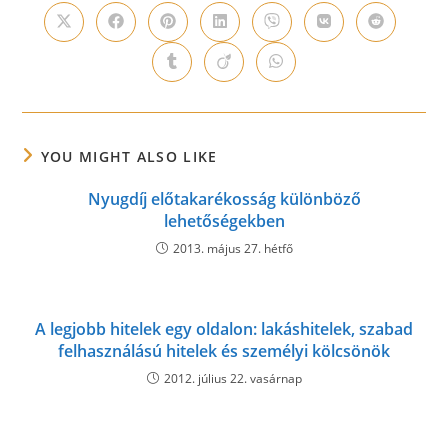
CONTENT
Opens
Opens
Opens
Opens
Opens
Opens
Opens
in
in
in
in
in
in
in
a
a
a
a
a
a
a
Opens
Opens
Opens
new
new
new
new
new
new
new
in
in
in
window
window
window
window
window
window
window
a
a
a
new
new
new
window
window
window
YOU MIGHT ALSO LIKE
Nyugdíj előtakarékosság különböző
lehetőségekben
2013. május 27. hétfő
A legjobb hitelek egy oldalon: lakáshitelek, szabad
felhasználású hitelek és személyi kölcsönök
2012. július 22. vasárnap