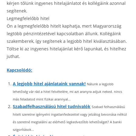
kérjen tőlünk ingyenes hitelajánlatot és kollégáink azonnal
segítenek.
Legmegfelelőbb hitel
Ön a legmegfelelőbb hitelt kaphatja, mert Magyarország
legtöbb pénzintézetével kapcsolatban állunk. Kollégáink
szakemberek, így segítenek a legjobb hitel kiválasztásában.
Töltse ki az ingyenes hitelajánlat kérő lapunkat, és hitelhez
juthat.
Kapcsolódó:
A legjobb hitel ajánlataink vannak!
Nálunk a legjobb
lehetőség vár rád a hitel felvételére, mi azt aranyra adjuk neked. nincs
más feladatod mint fizikai arannyal...
Szabadfelhasználású hitel tudnivalók
Szabad felhasználású
hitelt szeretne igényelni ingatlanfedezettel vagy jelzálog bevonása nélkül
és szeretné megtalálni az elérhető legkedvezőbb lehetőséget? A banki
szigorítások...