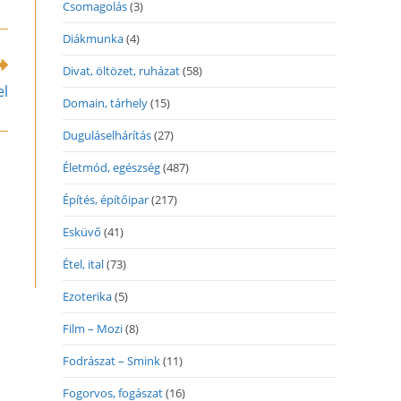
n
Csomagolás
(3)
ew
indow
Diákmunka
(4)
Divat, öltözet, ruházat
(58)
el
Domain, tárhely
(15)
Duguláselhárítás
(27)
Életmód, egészség
(487)
Építés, építőipar
(217)
Esküvő
(41)
Étel, ital
(73)
Ezoterika
(5)
Film – Mozi
(8)
Fodrászat – Smink
(11)
Fogorvos, fogászat
(16)