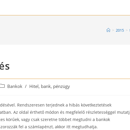
>
2015
>
és
Post
Bankok
/
Hitel, bank, pénzügy
category:
désével. Rendszeresen terjednek a hibás következtetések
tban. Az oldal érthető módon és megfelelő részletességgel mutatj
jes körűek, vagy csak szeretne többet megtudni a bankok
orozzák fel a számlapénzt, akkor itt megtudhatja.