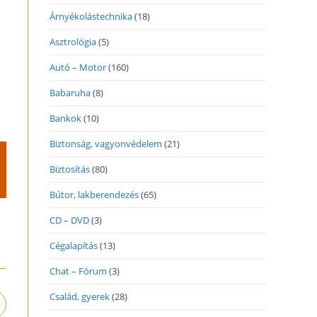
Árnyékolástechnika
(18)
Asztrológia
(5)
Autó – Motor
(160)
Babaruha
(8)
Bankok
(10)
Biztonság, vagyonvédelem
(21)
Biztosítás
(80)
Bútor, lakberendezés
(65)
CD – DVD
(3)
Cégalapítás
(13)
Chat – Fórum
(3)
Család, gyerek
(28)
pens