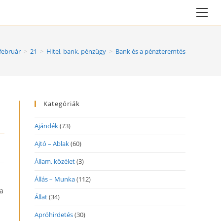
Vie
web
Me
február
>
21
>
Hitel, bank, pénzügy
>
Bank és a pénzteremtés
Kategóriák
Ajándék
(73)
Ajtó – Ablak
(60)
Állam, közélet
(3)
Állás – Munka
(112)
a
Állat
(34)
Apróhirdetés
(30)