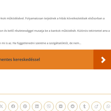
nkok működésével. Folyamatosan terjednek a hibás következtetések elsősorban a
on és kellő részletességgel mutatja be a bankok működését. Különös tekintettel arra a
i is az. Ha függetlenedni szeretne a szolgáltatóktól, de nem...
mentes kereskedéssel
Opens
Opens
Opens
Opens
Opens
Opens
Opens
Opens
Opens
O