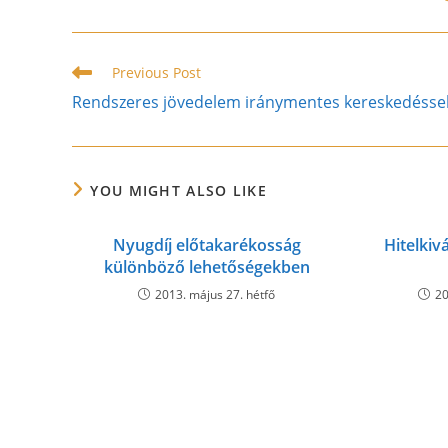
THIS
CONTENT
Read
Previous Post
more
Rendszeres jövedelem iránymentes kereskedésse
articles
YOU MIGHT ALSO LIKE
Nyugdíj előtakarékosság
Hitelkivá
különböző lehetőségekben
2013. május 27. hétfő
20