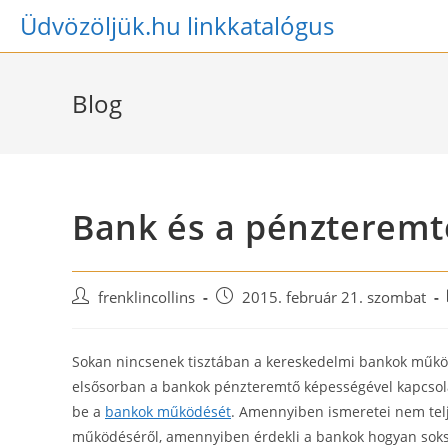
Skip
Üdvözöljük.hu linkkatalógus
to
content
Blog
Bank és a pénzteremt
Post
Post
frenklincollins
2015. február 21. szombat
author:
published:
Sokan nincsenek tisztában a kereskedelmi bankok műkö
elsősorban a bankok pénzteremtő képességével kapcsola
be a
bankok működését
. Amennyiben ismeretei nem tel
működéséről, amennyiben érdekli a bankok hogyan soksz