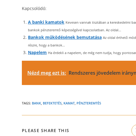
Kapcsolódó:
A banki kamatok
Kevesen vannak tisztában a kereskedelmi ba
bankok pénzteremtő képességével kapcsolatban. Az oldal...
Bankok működésének bemutatása
Az oldal érthető mód
részre, hogy a bankok...
Napelem
Ha érdekli a napelem, de még nem tudja, hogy pontosan m
Nézd meg ezt is:
Rendszeres jövedelem irány
TAGS:
BANK
,
BEFEKTETÉS
,
KAMAT
,
PÉNZTEREMTÉS
SHARE
PLEASE SHARE THIS