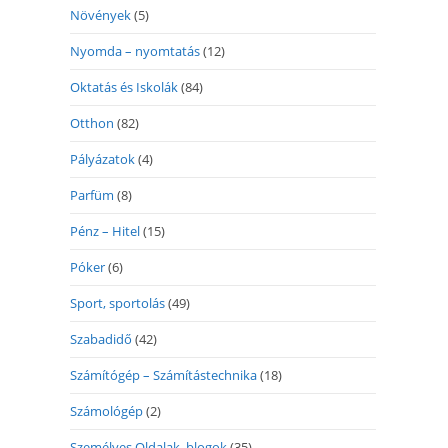
Növények
(5)
Nyomda – nyomtatás
(12)
Oktatás és Iskolák
(84)
Otthon
(82)
Pályázatok
(4)
Parfüm
(8)
Pénz – Hitel
(15)
Póker
(6)
Sport, sportolás
(49)
Szabadidő
(42)
Számítógép – Számítástechnika
(18)
Számológép
(2)
Személyes Oldalak, blogok
(35)